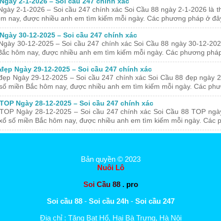
Ngày 2-1-2026 – Soi cầu 247 chính xác
Ngày 2-1-2026 – Soi cầu 247 chính xác Soi Cầu 88 ngày 2-1-2026 là t
m nay, được nhiều anh em tìm kiếm mỗi ngày. Các phương pháp ở đây
 Ngày 30-12-2025 – Soi cầu 247 chính xác
Ngày 30-12-2025 – Soi cầu 247 chính xác Soi Cầu 88 ngày 30-12-2025
Bắc hôm nay, được nhiều anh em tìm kiếm mỗi ngày. Các phương pháp
 đẹp Ngày 29-12-2025 – Soi cầu 247 chính xác
đẹp Ngày 29-12-2025 – Soi cầu 247 chính xác Soi Cầu 88 đẹp ngày 29
số miền Bắc hôm nay, được nhiều anh em tìm kiếm mỗi ngày. Các phư
 TOP Ngày 28-12-2025 – Soi cầu 247 chính xác
 TOP Ngày 28-12-2025 – Soi cầu 247 chính xác Soi Cầu 88 TOP ngày
 xổ số miền Bắc hôm nay, được nhiều anh em tìm kiếm mỗi ngày. Các 
Bản quyền © 2023
Nuôi Lô
S
o
i
C
ầ
u
8
8
.
p
r
o
Soi cầu 88
-
Soi cầu 24h
-
Soi cầu 247
Địa chỉ : Tăng Bạt Hổ, Hai Bà Trưng, Hà Nội