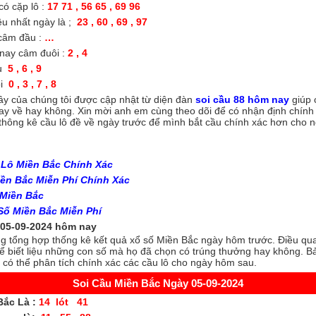
có cặp lô :
17 71 , 56 65 , 69 96
ều nhất ngày là ;
23 , 60 , 69 , 97
câm đầu :
…
nay câm đuôi :
2 , 4
u
5 , 6 , 9
ôi
0 , 3 , 7 , 8
ây của chúng tôi được cập nhật từ diện đàn
soi cầu 88 hôm nay
giúp 
y về hay không. Xin mời anh em cùng theo dõi để có nhận định chính 
thông kê cầu lô đề về ngày trước để mình bắt cầu chính xác hơn cho 
 Lô Miền Bắc Chính Xác
ền Bắc Miễn Phí Chính Xác
 Miền Bắc
Số Miền Bắc Miễn Phí
 05-09-2024 hôm nay
g tổng hợp thống kê kết quả xổ số Miền Bắc ngày hôm trước. Điều qua
để biết liệu những con số mà họ đã chọn có trúng thưởng hay không. 
i có thể phân tích chính xác các cầu lô cho ngày hôm sau.
Soi Cầu Miền Bắc Ngày 05-09-2024
ắc Là :
14 lót 41