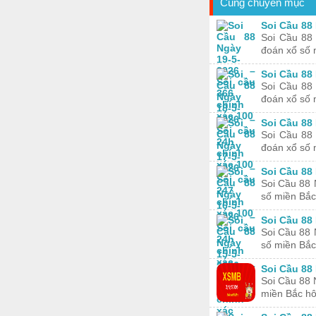
Cùng chuyên mục
Soi Cầu 88
Soi Cầu 88 
đoán xổ số 
Soi Cầu 88
Soi Cầu 88 
đoán xổ số 
Soi Cầu 88
Soi Cầu 88 
đoán xổ số 
Soi Cầu 88
Soi Cầu 88 
số miền Bắc
Soi Cầu 88
Soi Cầu 88 
số miền Bắc
Soi Cầu 88 
Soi Cầu 88 
miền Bắc hô