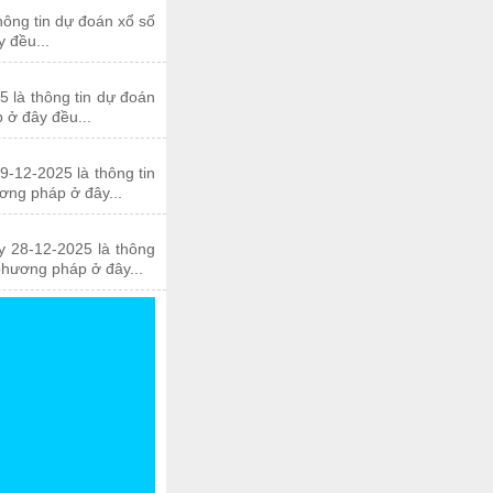
hông tin dự đoán xổ số
 đều...
 là thông tin dự đoán
 ở đây đều...
-12-2025 là thông tin
ơng pháp ở đây...
 28-12-2025 là thông
phương pháp ở đây...