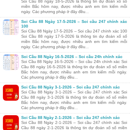
Soi Cầu 88 ngày 18-5-2026 là thông tin dự đoán xổ số
miền Bắc hôm nay, được nhiều anh em tìm kiếm mỗi
ngày. Các phương pháp ở đây đều...
Soi Cầu 88 Ngày 17-5-2026 – Soi cầu 247 chính xác
100
Soi Cầu 88 Ngày 17-5-2026 – Soi cầu 247 chính xác 100
Soi Cầu 88 ngày 17-5-2026 là thông tin dự đoán xổ số
miền Bắc hôm nay, được nhiều anh em tìm kiếm mỗi
ngày. Các phương pháp ở đây đều...
Soi Cầu 88 Ngày 16-5-2026 – Soi cầu 24h chính xác
Soi Cầu 88 Ngày 16-5-2026 – Soi cầu 24h chính xác Soi
Cầu 88 ngày 16-5-2026 là thông tin dự đoán xổ số miền
Bắc hôm nay, được nhiều anh em tìm kiếm mỗi ngày.
Các phương pháp ở đây đều...
Soi Cầu 88 Ngày 3-1-2026 – Soi cầu 247 chính xác
Soi Cầu 88 Ngày 3-1-2026 – Soi cầu 247 chính xác Soi
Cầu 88 ngày 3-1-2026 là thông tin dự đoán xổ số miền
Bắc hôm nay, được nhiều anh em tìm kiếm mỗi ngày.
Các phương pháp ở đây đều...
Soi Cầu 88 Ngày 2-1-2026 – Soi cầu 247 chính xác
Soi Cầu 88 Ngày 2-1-2026 – Soi cầu 247 chính xác Soi
Cầu 88 ngày 2-1-2026 là thông tin dự đoán xổ số miền