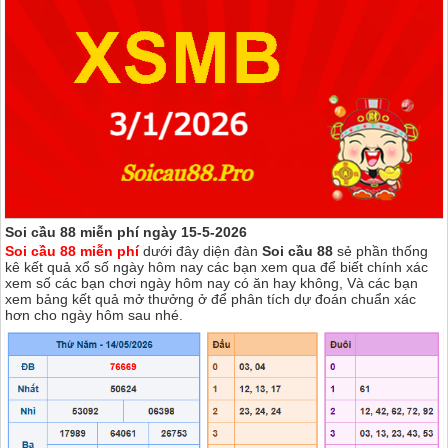
Soi cầu 88 miễn phí ngày 15-5-2026
Soi cầu
8
8 miễn phí
dưới đây diện đàn
Soi cầu 88
sẻ phần thống
kê kết quả xổ số ngày hôm nay các bạn xem qua để biết chính xác
xem số các bạn chơi ngày hôm nay có ăn hay không, Và các bạn
xem bảng kết quả mở thưởng ở để phân tích dự đoán chuẩn xác
hơn cho ngày hôm sau nhé.