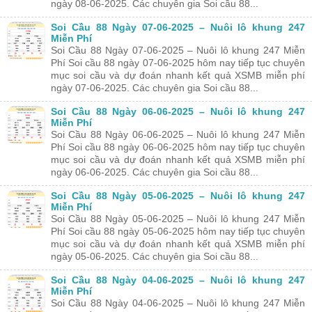
ngày 08-06-2025. Các chuyên gia Soi cầu 88...
Soi Cầu 88 Ngày 07-06-2025 – Nuôi lô khung 247
Miễn Phí
Soi Cầu 88 Ngày 07-06-2025 – Nuôi lô khung 247 Miễn
Phí Soi cầu 88 ngày 07-06-2025 hôm nay tiếp tục chuyên
mục soi cầu và dự đoán nhanh kết quả XSMB miễn phí
ngày 07-06-2025. Các chuyên gia Soi cầu 88...
Soi Cầu 88 Ngày 06-06-2025 – Nuôi lô khung 247
Miễn Phí
Soi Cầu 88 Ngày 06-06-2025 – Nuôi lô khung 247 Miễn
Phí Soi cầu 88 ngày 06-06-2025 hôm nay tiếp tục chuyên
mục soi cầu và dự đoán nhanh kết quả XSMB miễn phí
ngày 06-06-2025. Các chuyên gia Soi cầu 88...
Soi Cầu 88 Ngày 05-06-2025 – Nuôi lô khung 247
Miễn Phí
Soi Cầu 88 Ngày 05-06-2025 – Nuôi lô khung 247 Miễn
Phí Soi cầu 88 ngày 05-06-2025 hôm nay tiếp tục chuyên
mục soi cầu và dự đoán nhanh kết quả XSMB miễn phí
ngày 05-06-2025. Các chuyên gia Soi cầu 88...
Soi Cầu 88 Ngày 04-06-2025 – Nuôi lô khung 247
Miễn Phí
Soi Cầu 88 Ngày 04-06-2025 – Nuôi lô khung 247 Miễn