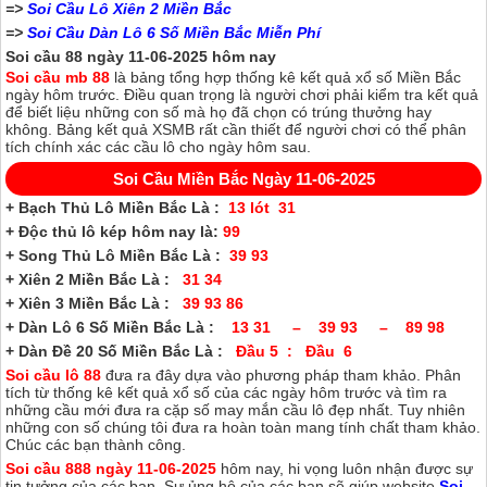
=>
Soi Cầu Lô Xiên 2 Miền Bắc
=>
Soi Cầu Dàn Lô 6 Số Miền Bắc Miễn Phí
Soi cầu 88 ngày 11-06-2025 hôm nay
Soi cầu
m
b
8
8
là bảng tổng hợp thống kê kết quả xổ số Miền Bắc
ngày hôm trước. Điều quan trọng là người chơi phải kiểm tra kết quả
để biết liệu những con số mà họ đã chọn có trúng thưởng hay
không. Bảng kết quả XSMB rất cần thiết để người chơi có thể phân
tích chính xác các cầu lô cho ngày hôm sau.
Soi Cầu Miền Bắc Ngày 11-06-2025
+
Bạch Thủ Lô Miền Bắc Là :
13
lót 31
+ Độc thủ lô kép hôm nay là:
99
+
Song Thủ Lô Miền Bắc Là :
39 93
+
Xiên 2 Miền Bắc Là :
31 34
+
Xiên 3 Miền Bắc Là :
39 93 86
+
Dàn Lô 6 Số Miền Bắc Là :
13 31 – 39 93
– 89 98
+
Dàn Đề 20 Số Miền Bắc Là :
Đầu 5
: Đầu 6
Soi cầu lô 88
đưa ra đây dựa vào phương pháp tham khảo. Phân
tích từ thống kê kết quả xổ số của các ngày hôm trước và tìm ra
những cầu mới đưa ra cặp số may mắn cầu lô đẹp nhất. Tuy nhiên
những con số chúng tôi đưa ra hoàn toàn mang tính chất tham khảo.
Chúc các bạn thành công.
Soi cầu 888
ngày 11-06-2025
hôm nay, hi vọng luôn nhận được sự
tin tưởng của các bạn. Sự ủng hộ của các bạn sẽ giúp website
Soi