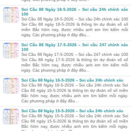
Soi Cầu 88 Ngày 18-5-2026 – Soi cầu 24h chính xác
100
Soi Cầu 88 Ngày 18-5-2026 – Soi cầu 24h chính xác 100
Soi Cầu 88 ngày 18-5-2026 là thông tin dự đoán xổ số
miền Bắc hôm nay, được nhiều anh em tìm kiếm mỗi
ngày. Các phương pháp ở đây đều...
Soi Cầu 88 Ngày 17-5-2026 – Soi cầu 247 chính xác
100
Soi Cầu 88 Ngày 17-5-2026 – Soi cầu 247 chính xác 100
Soi Cầu 88 ngày 17-5-2026 là thông tin dự đoán xổ số
miền Bắc hôm nay, được nhiều anh em tìm kiếm mỗi
ngày. Các phương pháp ở đây đều...
Soi Cầu 88 Ngày 16-5-2026 – Soi cầu 24h chính xác
Soi Cầu 88 Ngày 16-5-2026 – Soi cầu 24h chính xác Soi
Cầu 88 ngày 16-5-2026 là thông tin dự đoán xổ số miền
Bắc hôm nay, được nhiều anh em tìm kiếm mỗi ngày.
Các phương pháp ở đây đều...
Soi Cầu 88 Ngày 15-5-2026 – Soi cầu 24h chính xác
Soi Cầu 88 Ngày 15-5-2026 – Soi cầu 24h chính xác Soi
Cầu 88 ngày 15-5-2026 là thông tin dự đoán xổ số miền
Bắc hôm nay, được nhiều anh em tìm kiếm mỗi ngày.