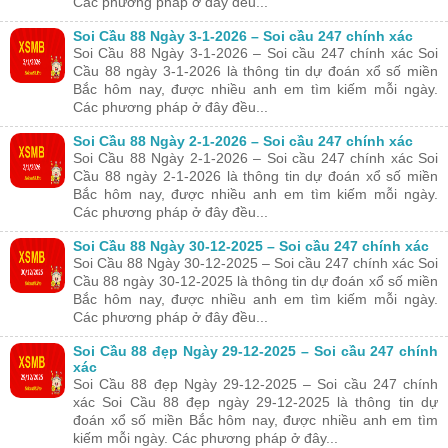
Các phương pháp ở đây đều...
Soi Cầu 88 Ngày 3-1-2026 – Soi cầu 247 chính xác
Soi Cầu 88 Ngày 3-1-2026 – Soi cầu 247 chính xác Soi
Cầu 88 ngày 3-1-2026 là thông tin dự đoán xổ số miền
Bắc hôm nay, được nhiều anh em tìm kiếm mỗi ngày.
Các phương pháp ở đây đều...
Soi Cầu 88 Ngày 2-1-2026 – Soi cầu 247 chính xác
Soi Cầu 88 Ngày 2-1-2026 – Soi cầu 247 chính xác Soi
Cầu 88 ngày 2-1-2026 là thông tin dự đoán xổ số miền
Bắc hôm nay, được nhiều anh em tìm kiếm mỗi ngày.
Các phương pháp ở đây đều...
Soi Cầu 88 Ngày 30-12-2025 – Soi cầu 247 chính xác
Soi Cầu 88 Ngày 30-12-2025 – Soi cầu 247 chính xác Soi
Cầu 88 ngày 30-12-2025 là thông tin dự đoán xổ số miền
Bắc hôm nay, được nhiều anh em tìm kiếm mỗi ngày.
Các phương pháp ở đây đều...
Soi Cầu 88 đẹp Ngày 29-12-2025 – Soi cầu 247 chính
xác
Soi Cầu 88 đẹp Ngày 29-12-2025 – Soi cầu 247 chính
xác Soi Cầu 88 đẹp ngày 29-12-2025 là thông tin dự
đoán xổ số miền Bắc hôm nay, được nhiều anh em tìm
kiếm mỗi ngày. Các phương pháp ở đây...