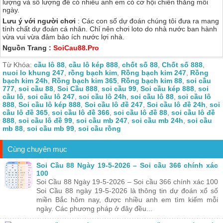
lượng và số lượng để có nhiều anh em có cơ hội chiến thắng mỗi
ngày.
Lưu ý với người chơi
: Các con số dự đoán chúng tôi đưa ra mang
tính chất dự đoán cá nhân. Chỉ nên chơi loto do nhà nước ban hành
vừa vui vừa đảm bảo ích nước lợi nhà.
Nguồn Trang :
SoiCau88.Pro
Từ Khóa:
cầu lô 88
,
cầu lô kép 888
,
chốt số 88
,
Chốt số 888
,
nuoi lo khung 247
,
rồng bạch kim
,
Rồng bạch kim 247
,
Rồng
bạch kim 24h
,
Rồng bạch kim 365
,
Rồng bạch kim 88
,
soi cầu
777
,
soi cầu 88
,
Soi Cầu 888
,
soi cầu 99
,
Soi cầu kép 888
,
soi
cầu lô
,
soi cầu lô 247
,
soi cầu lô 24h
,
soi cầu lô 88
,
soi cầu lô
888
,
Soi cầu lô kép 888
,
Soi cầu lô đề 247
,
Soi cầu lô đề 24h
,
soi
cầu lô đề 365
,
soi cầu lô đề 366
,
soi cầu lô đề 88
,
soi cầu lô đề
888
,
soi cầu lô đề 99
,
soi cầu mb 247
,
soi cầu mb 24h
,
soi cầu
mb 88
,
soi cầu mb 99
,
soi cầu rồng
Cùng chuyên mục
Soi Cầu 88 Ngày 19-5-2026 – Soi cầu 366 chính xác
100
Soi Cầu 88 Ngày 19-5-2026 – Soi cầu 366 chính xác 100
Soi Cầu 88 ngày 19-5-2026 là thông tin dự đoán xổ số
miền Bắc hôm nay, được nhiều anh em tìm kiếm mỗi
ngày. Các phương pháp ở đây đều...