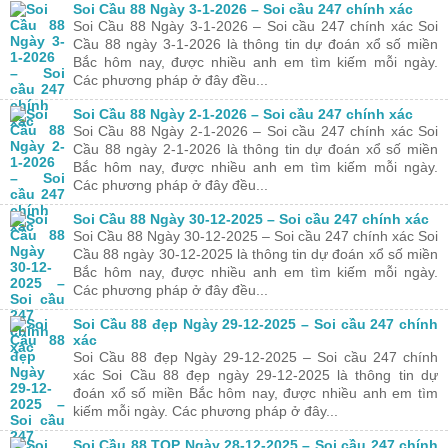
Soi Cầu 88 Ngày 3-1-2026 – Soi cầu 247 chính xác
Soi Cầu 88 Ngày 3-1-2026 – Soi cầu 247 chính xác Soi
Cầu 88 ngày 3-1-2026 là thông tin dự đoán xổ số miền
Bắc hôm nay, được nhiều anh em tìm kiếm mỗi ngày.
Các phương pháp ở đây đều...
Soi Cầu 88 Ngày 2-1-2026 – Soi cầu 247 chính xác
Soi Cầu 88 Ngày 2-1-2026 – Soi cầu 247 chính xác Soi
Cầu 88 ngày 2-1-2026 là thông tin dự đoán xổ số miền
Bắc hôm nay, được nhiều anh em tìm kiếm mỗi ngày.
Các phương pháp ở đây đều...
Soi Cầu 88 Ngày 30-12-2025 – Soi cầu 247 chính xác
Soi Cầu 88 Ngày 30-12-2025 – Soi cầu 247 chính xác Soi
Cầu 88 ngày 30-12-2025 là thông tin dự đoán xổ số miền
Bắc hôm nay, được nhiều anh em tìm kiếm mỗi ngày.
Các phương pháp ở đây đều...
Soi Cầu 88 đẹp Ngày 29-12-2025 – Soi cầu 247 chính
xác
Soi Cầu 88 đẹp Ngày 29-12-2025 – Soi cầu 247 chính
xác Soi Cầu 88 đẹp ngày 29-12-2025 là thông tin dự
đoán xổ số miền Bắc hôm nay, được nhiều anh em tìm
kiếm mỗi ngày. Các phương pháp ở đây...
Soi Cầu 88 TOP Ngày 28-12-2025 – Soi cầu 247 chính