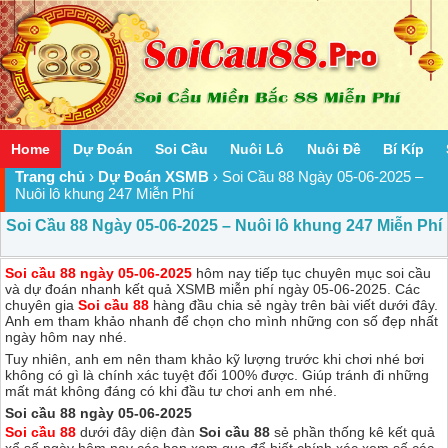
Home
Dự Đoán
Soi Cầu
Nuôi Lô
Nuôi Đề
Bí Kíp
Trang chủ
›
Dự Đoán XSMB
›
Soi Cầu 88 Ngày 05-06-2025 –
Nuôi lô khung 247 Miễn Phí
Soi Cầu 88 Ngày 05-06-2025 – Nuôi lô khung 247 Miễn Phí
Soi cầu 88 ngày 05-06-2025
hôm nay tiếp tục chuyên mục soi cầu
và dự đoán nhanh kết quả XSMB miễn phí ngày 05-06-2025. Các
chuyên gia
Soi cầu 88
hàng đầu chia sẻ ngày trên bài viết dưới đây.
Anh em tham khảo nhanh để chọn cho mình những con số đẹp nhất
ngày hôm nay nhé.
Tuy nhiên, anh em nên tham khảo kỹ lượng trước khi chơi nhé bơi
không có gì là chính xác tuyệt đối 100% được. Giúp tránh đi những
mất mát không đáng có khi đầu tư chơi anh em nhé.
Soi cầu 88 ngày 05-06-2025
Soi cầu 8
8
dưới đây diện đàn
Soi cầu 88
sẻ phần thống kê kết quả
xổ số ngày hôm nay các bạn xem qua để biết chính xác xem số các