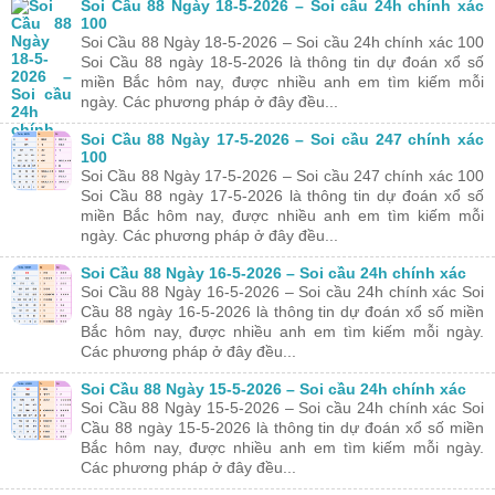
Soi Cầu 88 Ngày 18-5-2026 – Soi cầu 24h chính xác
100
Soi Cầu 88 Ngày 18-5-2026 – Soi cầu 24h chính xác 100
Soi Cầu 88 ngày 18-5-2026 là thông tin dự đoán xổ số
miền Bắc hôm nay, được nhiều anh em tìm kiếm mỗi
ngày. Các phương pháp ở đây đều...
Soi Cầu 88 Ngày 17-5-2026 – Soi cầu 247 chính xác
100
Soi Cầu 88 Ngày 17-5-2026 – Soi cầu 247 chính xác 100
Soi Cầu 88 ngày 17-5-2026 là thông tin dự đoán xổ số
miền Bắc hôm nay, được nhiều anh em tìm kiếm mỗi
ngày. Các phương pháp ở đây đều...
Soi Cầu 88 Ngày 16-5-2026 – Soi cầu 24h chính xác
Soi Cầu 88 Ngày 16-5-2026 – Soi cầu 24h chính xác Soi
Cầu 88 ngày 16-5-2026 là thông tin dự đoán xổ số miền
Bắc hôm nay, được nhiều anh em tìm kiếm mỗi ngày.
Các phương pháp ở đây đều...
Soi Cầu 88 Ngày 15-5-2026 – Soi cầu 24h chính xác
Soi Cầu 88 Ngày 15-5-2026 – Soi cầu 24h chính xác Soi
Cầu 88 ngày 15-5-2026 là thông tin dự đoán xổ số miền
Bắc hôm nay, được nhiều anh em tìm kiếm mỗi ngày.
Các phương pháp ở đây đều...