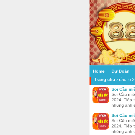
Home
Dự Đoán
Trang chủ
›
cầu lô 
Soi Cầu mi
Soi Cầu mi
2024. Tiếp 
những anh e
Soi Cầu mi
Soi Cầu mi
2024. Tiếp 
những anh e