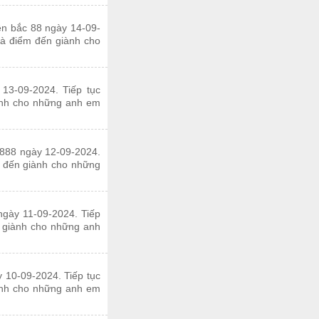
n bắc 88 ngày 14-09-
là điểm đến giành cho
13-09-2024. Tiếp tục
ành cho những anh em
 888 ngày 12-09-2024.
m đến giành cho những
gày 11-09-2024. Tiếp
 giành cho những anh
 10-09-2024. Tiếp tục
ành cho những anh em