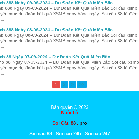
mb 888 Ngày 09-09-2024 – Dự Đoán Kết Quả Miền Bắc
mb 888 Ngày 09-09-2024 – Dự Đoán Kết Quả Miền Bắc Soi cầu xsmb 
uyên mục dự đoán kết quả XSMB ngày hàng ngày. Soi cầu 88 là điể
..
mb 888 Ngày 08-09-2024 – Dự Đoán Kết Quả Miền Bắc
mb 888 Ngày 08-09-2024 – Dự Đoán Kết Quả Miền Bắc Soi cầu xsmb 
uyên mục dự đoán kết quả XSMB ngày hàng ngày. Soi cầu 88 là điể
..
mb 88 Ngày 07-09-2024 – Dự Đoán Kết Quả Miền Bắc
mb 88 Ngày 07-09-2024 – Dự Đoán Kết Quả Miền Bắc Soi cầu xsmb
uyên mục dự đoán kết quả XSMB ngày hàng ngày. Soi cầu 88 là điể
..
1
2
>
>>
Bản quyền © 2023
Nuôi Lô
S
o
i
C
ầ
u
8
8
.
p
r
o
Soi cầu 88
-
Soi cầu 24h
-
Soi cầu 247