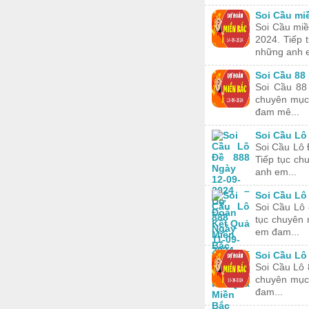
Soi Cầu mi
Soi Cầu mi
2024. Tiếp 
những anh e
Soi Cầu 88
Soi Cầu 88
chuyên mục
đam mê...
Soi Cầu Lô
Soi Cầu Lô 
Tiếp tục ch
anh em...
Soi Cầu Lô
Soi Cầu Lô
tục chuyên
em đam...
Soi Cầu Lô
Soi Cầu Lô 
chuyên mục
đam...