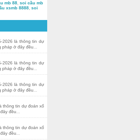
ầu mb 88
,
soi cầu mb
cầu xsmb 8888
,
soi
-2026 là thông tin dự
 pháp ở đây đều...
-2026 là thông tin dự
 pháp ở đây đều...
-2026 là thông tin dự
 pháp ở đây đều...
 thông tin dự đoán xổ
đây đều...
 thông tin dự đoán xổ
đây đều...