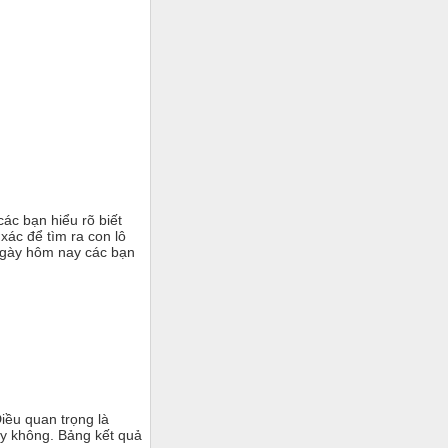
các bạn hiểu rõ biết
xác để tìm ra con lô
ngày hôm nay các bạn
iều quan trọng là
ay không. Bảng kết quả