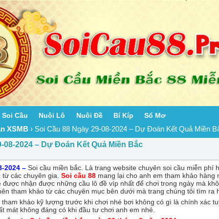
Soi Cầu
Nuôi Lô
Nuôi Đề
Bí Kíp
Sổ Mơ
án XSMB
›
Soi Cầu 88 Ngày 29-08-2024 – Dự Đoán Kết Quả Miền B
9-08-2024 – Dự Đoán Kết Quả Miền Bắc
8-2024
–
Soi cầu miền bắc
.
Là trang website chuyên soi cầu miễn phí 
 từ các chuyên gia.
Soi cầu 88
mang lại cho anh em tham khảo hàng 
sẻ được nhận được những cầu lô đề víp nhất để chơi trong ngày mà khô
 nên tham khảo từ các chuyên mục bên dưới mà trang chúng tôi tìm ra
tham khảo kỹ lượng trước khi chơi nhé bơi không có gì là chính xác t
ất mát không đáng có khi đầu tư chơi anh em nhé.