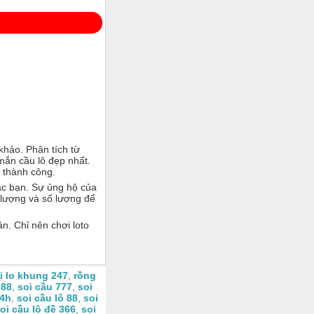
hảo. Phân tích từ
mắn cầu lô đẹp nhất.
 thành công.
ác bạn. Sự ủng hộ của
 lượng và số lượng để
n. Chỉ nên chơi loto
i lo khung 247
,
rồng
 88
,
soi cầu 777
,
soi
24h
,
soi cầu lô 88
,
soi
oi cầu lô đề 366
,
soi