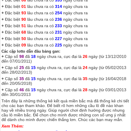
+
Đặc biệt
01
lâu chưa ra có
314
ngày chưa ra
+
Đặc biệt
93
lâu chưa ra có
254
ngày chưa ra
+
Đặc biệt
90
lâu chưa ra có
236
ngày chưa ra
+
Đặc biệt
51
lâu chưa ra có
233
ngày chưa ra
+
Đặc biệt
68
lâu chưa ra có
231
ngày chưa ra
+
Đặc biệt
50
lâu chưa ra có
227
ngày chưa ra
+
Đặc biệt
09
lâu chưa ra có
225
ngày chưa ra
Các cặp lotto dẫn đầu bảng gan:
+
Cặp số
98
đã
18
ngày chưa ra, cực đại là
26
ngày (từ 13/12/2010
đến 07/01/2011)
+
Cặp số
25
đã
15
ngày chưa ra, cực đại là
24
ngày (từ 05/02/2013
đến 28/02/2013)
+
Cặp số
35
đã
15
ngày chưa ra, cực đại là
35
ngày (từ 16/04/2018
đến 20/05/2018)
+
Cặp số
46
đã
15
ngày chưa ra, cực đại là
28
ngày (từ 03/01/2013
đến 30/01/2013
Trên đây là những thống kê kết quả miền bắc mà đã thống kê chi tiết
cho các bạn tham khảo. Để biết rõ hơn những cầu lô đề nào khan
hay về nhiều trong ngày. Giúp người chơi định hướng được nhưng
cầu lô miền bắc. Để chọn cho mình được những con số ưng ý nhất
để dành cho mình được chiến thắng lơn. Chúc các bạn may mắn.
Xem Thêm: