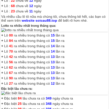
+
Lô :
22
chưa về
12
ngày
+
Lô :
68
chưa về
12
ngày
+
Lô :
23
chưa về
11
ngày
Và nhiều cầu lô tô nữa mà chúng tôi, chưa thông kê hết, các bạn có
thể xem trên
website soicau88.top
để biết rõ hơn nhé.
Lotto ra nhiều nhất trong tháng qua:
+
Lô
00
ra nhiều trong tháng có
15
lần ra
+
Lô
84
ra nhiều trong tháng có
15
lần ra
+
Lô
41
ra nhiều trong tháng có
14
lần ra
+
Lô
70
ra nhiều trong tháng có
14
lần ra
+
Lô
42
ra nhiều trong tháng có
13
lần ra
+
Lô
56
ra nhiều trong tháng có
13
lần ra
+
Lô
62
ra nhiều trong tháng có
13
lần ra
+
Lô
67
ra nhiều trong tháng có
13
lần ra
+
Lô
90
ra nhiều trong tháng có
13
lần ra
+
Lô
27
ra nhiều trong tháng có
12
lần ra
Đặc biệt lâu chưa ra:
+
Đặc biệt
84
lâu chưa ra có
349
ngày chưa ra
+
Đặc biệt
25
lâu chưa ra có
348
ngày chưa ra
+
Đặc biệt
08
lâu chưa ra có
335
ngày chưa ra