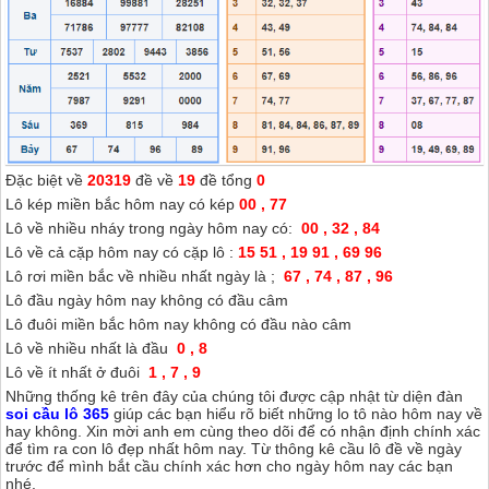
Đặc biệt về
20319
đề về
19
đề tổng
0
Lô kép miền bắc hôm nay có kép
00 , 77
Lô về nhiều nháy trong ngày hôm nay có:
00 , 32 , 84
Lô về cả cặp hôm nay có cặp lô :
15 51 , 19 91 , 69 96
Lô rơi miền bắc về nhiều nhất ngày là ;
67 , 74 , 87 , 96
Lô đầu ngày hôm nay không có đầu câm
Lô đuôi miền bắc hôm nay không có đầu nào câm
Lô về nhiều nhất là đầu
0 , 8
Lô về ít nhất ở đuôi
1 , 7 , 9
Những thống kê trên đây của chúng tôi được cập nhật từ diện đàn
soi cầu lô 365
giúp các bạn hiểu rõ biết những lo tô nào hôm nay về
hay không. Xin mời anh em cùng theo dõi để có nhận định chính xác
để tìm ra con lô đẹp nhất hôm nay. Từ thông kê cầu lô đề về ngày
trước để mình bắt cầu chính xác hơn cho ngày hôm nay các bạn
nhé.