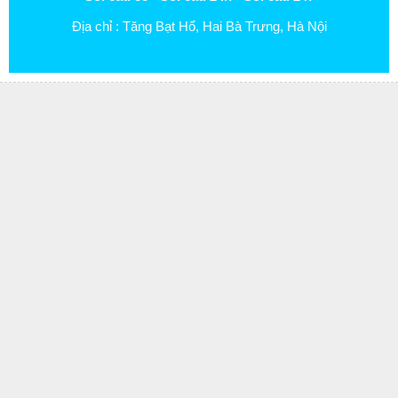
Địa chỉ : Tăng Bạt Hổ, Hai Bà Trưng, Hà Nội