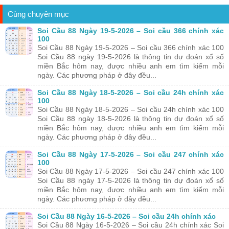
Cùng chuyên mục
Soi Cầu 88 Ngày 19-5-2026 – Soi cầu 366 chính xác
100
Soi Cầu 88 Ngày 19-5-2026 – Soi cầu 366 chính xác 100
Soi Cầu 88 ngày 19-5-2026 là thông tin dự đoán xổ số
miền Bắc hôm nay, được nhiều anh em tìm kiếm mỗi
ngày. Các phương pháp ở đây đều...
Soi Cầu 88 Ngày 18-5-2026 – Soi cầu 24h chính xác
100
Soi Cầu 88 Ngày 18-5-2026 – Soi cầu 24h chính xác 100
Soi Cầu 88 ngày 18-5-2026 là thông tin dự đoán xổ số
miền Bắc hôm nay, được nhiều anh em tìm kiếm mỗi
ngày. Các phương pháp ở đây đều...
Soi Cầu 88 Ngày 17-5-2026 – Soi cầu 247 chính xác
100
Soi Cầu 88 Ngày 17-5-2026 – Soi cầu 247 chính xác 100
Soi Cầu 88 ngày 17-5-2026 là thông tin dự đoán xổ số
miền Bắc hôm nay, được nhiều anh em tìm kiếm mỗi
ngày. Các phương pháp ở đây đều...
Soi Cầu 88 Ngày 16-5-2026 – Soi cầu 24h chính xác
Soi Cầu 88 Ngày 16-5-2026 – Soi cầu 24h chính xác Soi