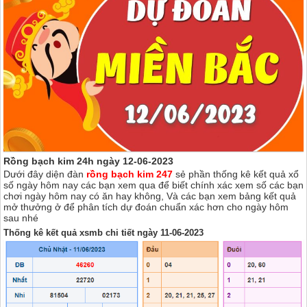
Rồng bạch kim 24h ngày 12-06-2023
Dưới đây diện đàn
rồng bạch kim 247
sẻ phần thống kê kết quả xổ
số ngày hôm nay các bạn xem qua để biết chính xác xem số các bạn
chơi ngày hôm nay có ăn hay không, Và các bạn xem bảng kết quả
mở thưởng ở để phân tích dự đoán chuẩn xác hơn cho ngày hôm
sau nhé
Thống kê kết quả xsmb chi tiết ngày 11-06-2023