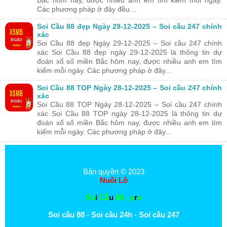
Các phương pháp ở đây đều...
Soi Cầu 88 đẹp Ngày 29-12-2025 – Soi cầu 247 chính
xác
Soi Cầu 88 đẹp Ngày 29-12-2025 – Soi cầu 247 chính
xác Soi Cầu 88 đẹp ngày 29-12-2025 là thông tin dự
đoán xổ số miền Bắc hôm nay, được nhiều anh em tìm
kiếm mỗi ngày. Các phương pháp ở đây...
Soi Cầu 88 TOP Ngày 28-12-2025 – Soi cầu 247 chính
xác
Soi Cầu 88 TOP Ngày 28-12-2025 – Soi cầu 247 chính
xác Soi Cầu 88 TOP ngày 28-12-2025 là thông tin dự
đoán xổ số miền Bắc hôm nay, được nhiều anh em tìm
kiếm mỗi ngày. Các phương pháp ở đây...
Bản quyền © 2023
Nuôi Lô
S
o
i
C
ầ
u
8
8
.
p
r
o
Soi cầu 88
-
Soi cầu 24h
-
Soi cầu 247