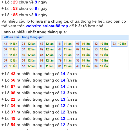
+
Lô :
29
chưa về
9
ngày
+
Lô :
53
chưa về
9
ngày
+
Lô :
85
chưa về
9
ngày
Và nhiều cầu lô tô nữa mà chúng tôi, chưa thông kê hết, các bạn có
thể xem trên
website soicau88.top
để biết rõ hơn nhé.
Lotto ra nhiều nhất trong tháng qua:
+
Lô
43
ra nhiều trong tháng có
14
lần ra
+
Lô
56
ra nhiều trong tháng có
14
lần ra
+
Lô
67
ra nhiều trong tháng có
14
lần ra
+
Lô
08
ra nhiều trong tháng có
13
lần ra
+
Lô
21
ra nhiều trong tháng có
13
lần ra
+
Lô
34
ra nhiều trong tháng có
12
lần ra
+
Lô
37
ra nhiều trong tháng có
12
lần ra
+
Lô
49
ra nhiều trong tháng có
12
lần ra
+
Lô
54
ra nhiều trong tháng có
12
lần ra