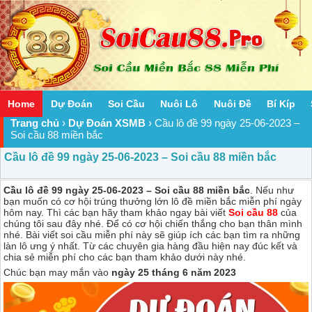
Home
Dự Đoán
Soi Cầu
Nuôi Lô
Nuôi Đề
Bí Kíp
Trang chủ
›
Dự Đoán XSMB
›
Cầu lô đề 99 ngày 25-06-2023 –
Soi cầu 88 miền bắc
Cầu lô đề 99 ngày 25-06-2023 – Soi cầu 88 miền bắc
Cầu lô đề 99 ngày 25-06-2023 – Soi cầu 88 miền bắc
. Nếu như
bạn muốn có cơ hội trúng thưởng lớn lô đề miền bắc miễn phí ngày
hôm nay. Thì các bạn hãy tham khảo ngay bài viết
Soi cầu 88
của
chúng tôi sau đây nhé. Để có cơ hội chiến thắng cho bạn thân mình
nhé. Bài viết soi cầu miễn phí này sẽ giúp ích các bạn tìm ra những
làn lô ưng ý nhất. Từ các chuyên gia hàng đầu hiện nay đúc kết và
chia sẻ miễn phí cho các bạn tham khảo dưới này nhé.
Chúc bạn may mắn vào
ngày 25 tháng 6 năm 2023