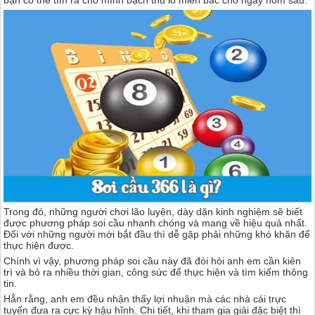
Trong đó, những người chơi lão luyện, dày dặn kinh nghiệm sẽ biết
được phương pháp soi cầu nhanh chóng và mang về hiệu quả nhất.
Đối với những người mới bắt đầu thì dễ gặp phải những khó khăn để
thực hiện được.
Chính vì vậy, phương pháp soi cầu này đã đòi hỏi anh em cần kiên
trì và bỏ ra nhiều thời gian, công sức để thực hiện và tìm kiếm thông
tin.
Hẳn rằng, anh em đều nhận thấy lợi nhuận mà các nhà cái trực
tuyến đưa ra cực kỳ hậu hĩnh. Chi tiết, khi tham gia giải đặc biệt thì