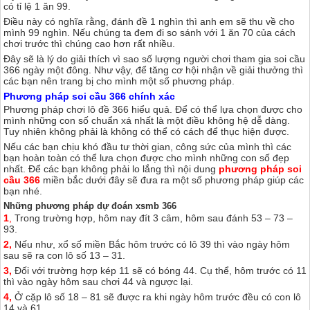
có tỉ lệ 1 ăn 99.
Điều này có nghĩa rằng, đánh đề 1 nghìn thì anh em sẽ thu về cho
mình 99 nghìn. Nếu chúng ta đem đi so sánh với 1 ăn 70 của cách
chơi trước thì chúng cao hơn rất nhiều.
Đây sẽ là lý do giải thích vì sao số lượng người chơi tham gia soi cầu
366 ngày một đông. Như vậy, để tăng cơ hội nhận về giải thưởng thì
các bạn nên trang bị cho mình một số phương pháp.
Phương pháp soi cầu 366 chính xác
Phương pháp chơi lô đề 366 hiểu quả. Để có thể lựa chọn được cho
mình những con số chuẩn xá nhất là một điều không hệ dễ dàng.
Tuy nhiên không phải là không có thể có cách để thục hiện được.
Nếu các bạn chịu khó đầu tư thời gian, công sức của mình thì các
bạn hoàn toàn có thể lưa chọn được cho mình những con số đẹp
nhất. Để các bạn không phải lo lắng thì nội dung
phương pháp soi
cầu 366
miền bắc dưới đây sẽ đưa ra một số phương pháp giúp các
bạn nhé.
Những phương pháp dự đoán xsmb 366
1
,
Trong trường hợp, hôm nay đít 3 câm, hôm sau đánh 53 – 73 –
93.
2,
Nếu như, xổ số miền Bắc hôm trước có lô 39 thì vào ngày hôm
sau sẽ ra con lô số 13 – 31.
3,
Đối với trường hợp kép 11 sẽ có bóng 44. Cụ thể, hôm trước có 11
thì vào ngày hôm sau chơi 44 và ngược lại.
4,
Ở cặp lô số 18 – 81 sẽ được ra khi ngày hôm trước đều có con lô
14 và 61.