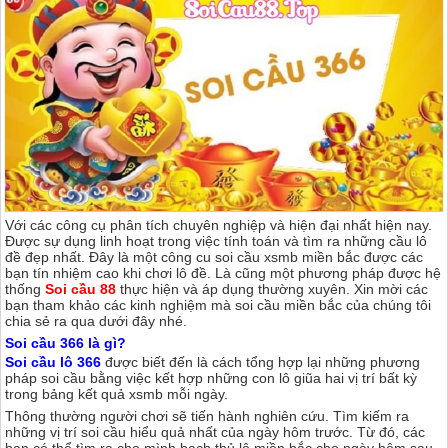
Với các công cụ phân tích chuyên nghiệp và hiện đại nhất hiện nay.
Được sự dụng linh hoạt trong việc tính toán và tìm ra những cầu lô
đề đẹp nhất. Đây là một công cu soi cầu xsmb miền bắc được các
bạn tín nhiệm cao khi chơi lô đề. Là cũng một phương pháp được hệ
thống
Soi cầu 88
thực hiện và áp dụng thường xuyên. Xin mời các
bạn tham khảo các kinh nghiệm mà soi cầu miền bắc của chúng tôi
chia sẻ ra qua dưới đây nhé.
Soi cầu 366 là gì?
Soi cầu lô 366
được biết đến là cách tổng hợp lại những phương
pháp soi cầu bằng việc kết hợp những con lô giũa hai vị trí bất kỳ
trong bảng kết quả xsmb mỗi ngày.
Thông thường người chơi sẽ tiến hành nghiên cứu. Tìm kiếm ra
những vị trí soi cầu hiểu quả nhất của ngày hôm trước. Từ đó, các
bạn có thể tìm ra cho mình bạch thủ lô miền bắc cho ngày hôm sau.