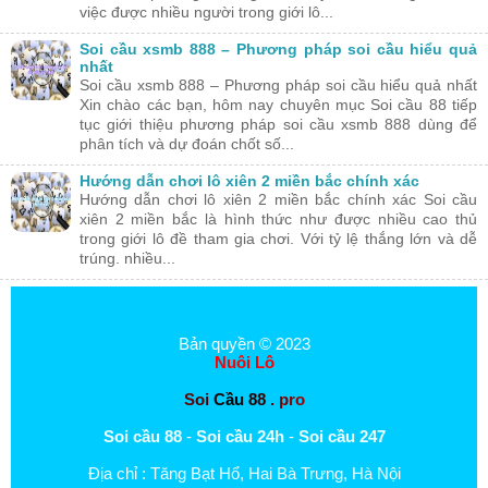
việc được nhiều người trong giới lô...
Soi cầu xsmb 888 – Phương pháp soi cầu hiểu quả
nhất
Soi cầu xsmb 888 – Phương pháp soi cầu hiểu quả nhất
Xin chào các bạn, hôm nay chuyên mục Soi cầu 88 tiếp
tục giới thiệu phương pháp soi cầu xsmb 888 dùng để
phân tích và dự đoán chốt số...
Hướng dẫn chơi lô xiên 2 miền bắc chính xác
Hướng dẫn chơi lô xiên 2 miền bắc chính xác Soi cầu
xiên 2 miền bắc là hình thức như được nhiều cao thủ
trong giới lô đề tham gia chơi. Với tỷ lệ thắng lớn và dễ
trúng. nhiều...
Bản quyền © 2023
Nuôi Lô
S
o
i
C
ầ
u
8
8
.
p
r
o
Soi cầu 88
-
Soi cầu 24h
-
Soi cầu 247
Địa chỉ : Tăng Bạt Hổ, Hai Bà Trưng, Hà Nội