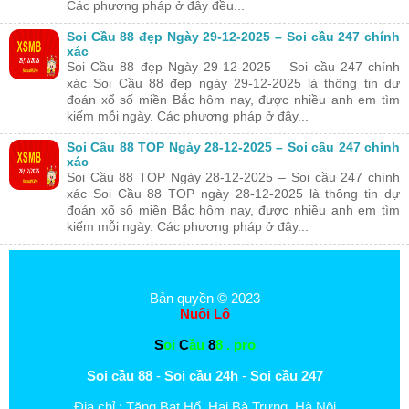
Các phương pháp ở đây đều...
Soi Cầu 88 đẹp Ngày 29-12-2025 – Soi cầu 247 chính
xác
Soi Cầu 88 đẹp Ngày 29-12-2025 – Soi cầu 247 chính
xác Soi Cầu 88 đẹp ngày 29-12-2025 là thông tin dự
đoán xổ số miền Bắc hôm nay, được nhiều anh em tìm
kiếm mỗi ngày. Các phương pháp ở đây...
Soi Cầu 88 TOP Ngày 28-12-2025 – Soi cầu 247 chính
xác
Soi Cầu 88 TOP Ngày 28-12-2025 – Soi cầu 247 chính
xác Soi Cầu 88 TOP ngày 28-12-2025 là thông tin dự
đoán xổ số miền Bắc hôm nay, được nhiều anh em tìm
kiếm mỗi ngày. Các phương pháp ở đây...
Bản quyền © 2023
Nuôi Lô
S
o
i
C
ầ
u
8
8
.
p
r
o
Soi cầu 88
-
Soi cầu 24h
-
Soi cầu 247
Địa chỉ : Tăng Bạt Hổ, Hai Bà Trưng, Hà Nội