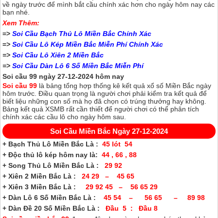
về ngày trước để mình bắt cầu chính xác hơn cho ngày hôm nay các
bạn nhé.
Xem Thêm:
=>
Soi Cầu Bạch Thủ Lô Miền Bắc Chính Xác
=
>
Soi Cầu Lô Kép Miền Bắc Miễn Phí Chính Xác
=>
Soi Cầu Lô Xiên 2 Miền Bắc
=>
Soi Cầu Dàn Lô 6 Số Miền Bắc Miễn Phí
Soi cầu 99 ngày 27-12-2024 hôm nay
Soi cầu 99
là bảng tổng hợp thống kê kết quả xổ số Miền Bắc ngày
hôm trước. Điều quan trọng là người chơi phải kiểm tra kết quả để
biết liệu những con số mà họ đã chọn có trúng thưởng hay không.
Bảng kết quả XSMB rất cần thiết để người chơi có thể phân tích
chính xác các cầu lô cho ngày hôm sau.
Soi Cầu Miền Bắc Ngày 27-12-2024
+
Bạch Thủ Lô Miền Bắc Là :
45
lót 54
+ Độc thủ lô kép hôm nay là:
44 , 66 , 88
+
Song Thủ Lô Miền Bắc Là :
29 92
+
Xiên 2 Miền Bắc Là :
24 29 – 45 65
+
Xiên 3 Miền Bắc Là :
29 92 45
– 56 65 29
+
Dàn Lô 6 Số Miền Bắc Là :
45 54 –
56 65
– 89 98
+
Dàn Đề 20 Số Miền Bắc Là :
Đầu 5
: Đầu 8