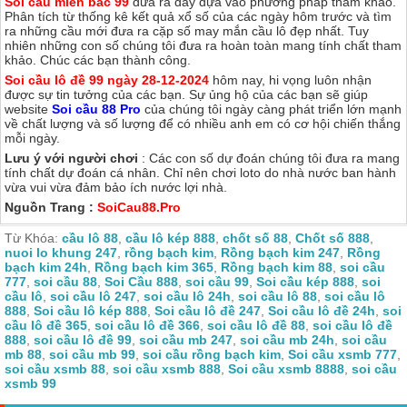
Soi cầu miền bắc 99
đưa ra đây dựa vào phương pháp tham khảo.
Phân tích từ thống kê kết quả xổ số của các ngày hôm trước và tìm
ra những cầu mới đưa ra cặp số may mắn cầu lô đẹp nhất. Tuy
nhiên những con số chúng tôi đưa ra hoàn toàn mang tính chất tham
khảo. Chúc các bạn thành công.
Soi cầu lô đề 99
ngày 28-12-2024
hôm nay, hi vọng luôn nhận
được sự tin tưởng của các bạn. Sự ủng hộ của các bạn sẽ giúp
website
Soi cầu 88 Pro
của chúng tôi ngày càng phát triển lớn mạnh
về chất lượng và số lượng để có nhiều anh em có cơ hội chiến thắng
mỗi ngày.
Lưu ý với người chơi
: Các con số dự đoán chúng tôi đưa ra mang
tính chất dự đoán cá nhân. Chỉ nên chơi loto do nhà nước ban hành
vừa vui vừa đảm bảo ích nước lợi nhà.
Nguồn Trang :
SoiCau88.Pro
Từ Khóa:
cầu lô 88
,
cầu lô kép 888
,
chốt số 88
,
Chốt số 888
,
nuoi lo khung 247
,
rồng bạch kim
,
Rồng bạch kim 247
,
Rồng
bạch kim 24h
,
Rồng bạch kim 365
,
Rồng bạch kim 88
,
soi cầu
777
,
soi cầu 88
,
Soi Cầu 888
,
soi cầu 99
,
Soi cầu kép 888
,
soi
cầu lô
,
soi cầu lô 247
,
soi cầu lô 24h
,
soi cầu lô 88
,
soi cầu lô
888
,
Soi cầu lô kép 888
,
Soi cầu lô đề 247
,
Soi cầu lô đề 24h
,
soi
cầu lô đề 365
,
soi cầu lô đề 366
,
soi cầu lô đề 88
,
soi cầu lô đề
888
,
soi cầu lô đề 99
,
soi cầu mb 247
,
soi cầu mb 24h
,
soi cầu
mb 88
,
soi cầu mb 99
,
soi cầu rồng bạch kim
,
Soi cầu xsmb 777
,
soi cầu xsmb 88
,
soi cầu xsmb 888
,
Soi cầu xsmb 8888
,
soi cầu
xsmb 99