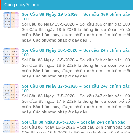
Cùng chuyên mục
Soi Cầu 88 Ngày 19-5-2026 – Soi cầu 366 chính xác
100
Soi Cầu 88 Ngày 19-5-2026 – Soi cầu 366 chính xác 100
Soi Cầu 88 ngày 19-5-2026 là thông tin dự đoán xổ số
miền Bắc hôm nay, được nhiều anh em tìm kiếm mỗi
ngày. Các phương pháp ở đây đều...
Soi Cầu 88 Ngày 18-5-2026 – Soi cầu 24h chính xác
100
Soi Cầu 88 Ngày 18-5-2026 – Soi cầu 24h chính xác 100
Soi Cầu 88 ngày 18-5-2026 là thông tin dự đoán xổ số
miền Bắc hôm nay, được nhiều anh em tìm kiếm mỗi
ngày. Các phương pháp ở đây đều...
Soi Cầu 88 Ngày 17-5-2026 – Soi cầu 247 chính xác
100
Soi Cầu 88 Ngày 17-5-2026 – Soi cầu 247 chính xác 100
Soi Cầu 88 ngày 17-5-2026 là thông tin dự đoán xổ số
miền Bắc hôm nay, được nhiều anh em tìm kiếm mỗi
ngày. Các phương pháp ở đây đều...
Soi Cầu 88 Ngày 16-5-2026 – Soi cầu 24h chính xác
Soi Cầu 88 Ngày 16-5-2026 – Soi cầu 24h chính xác Soi
Cầu 88 ngày 16-5-2026 là thông tin dự đoán xổ số miền