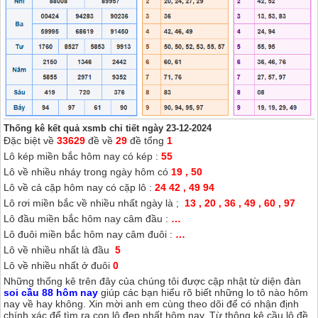
Thống kê kết quả xsmb chi tiết ngày 23-12-2024
Đặc biệt về
33629
đề về
29
đề tổng
1
Lô kép miền bắc hôm nay có kép :
55
Lô về nhiều nháy trong ngày hôm có
19 , 50
Lô về cả cặp hôm nay có cặp lô :
24 42 , 49 94
Lô rơi miền bắc về nhiều nhất ngày là ;
13 , 20 , 36 , 49 , 60 , 97
Lô đầu miền bắc hôm nay câm đầu :
…
Lô đuôi miền bắc hôm nay câm đuôi :
…
Lô về nhiều nhất là đầu
5
Lô về nhiều nhất ở đuôi
0
Những thống kê trên đây của chúng tôi được cập nhật từ diện đàn
soi cầu 88 hôm nay
giúp các bạn hiểu rõ biết những lo tô nào hôm
nay về hay không. Xin mời anh em cùng theo dõi để có nhận định
chính xác để tìm ra con lô đẹp nhất hôm nay. Từ thông kê cầu lô đề