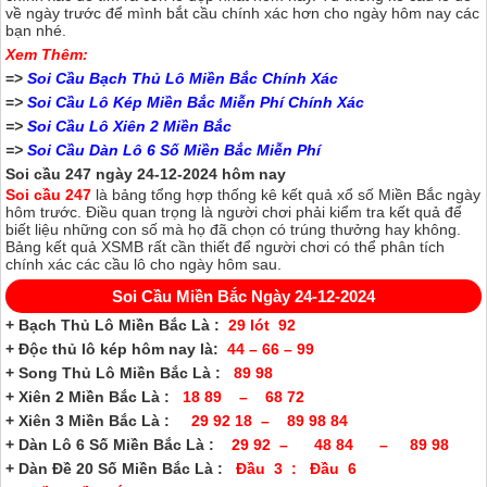
về ngày trước để mình bắt cầu chính xác hơn cho ngày hôm nay các
bạn nhé.
Xem Thêm:
=>
Soi Cầu Bạch Thủ Lô Miền Bắc Chính Xác
=
>
Soi Cầu Lô Kép Miền Bắc Miễn Phí Chính Xác
=>
Soi Cầu Lô Xiên 2 Miền Bắc
=>
Soi Cầu Dàn Lô 6 Số Miền Bắc Miễn Phí
Soi cầu 247 ngày 24-12-2024 hôm nay
Soi cầu 247
là bảng tổng hợp thống kê kết quả xổ số Miền Bắc ngày
hôm trước. Điều quan trọng là người chơi phải kiểm tra kết quả để
biết liệu những con số mà họ đã chọn có trúng thưởng hay không.
Bảng kết quả XSMB rất cần thiết để người chơi có thể phân tích
chính xác các cầu lô cho ngày hôm sau.
Soi Cầu Miền Bắc Ngày 24-12-2024
+
Bạch Thủ Lô Miền Bắc Là :
29
lót 92
+ Độc thủ lô kép hôm nay là:
44 – 66 – 99
+
Song Thủ Lô Miền Bắc Là :
89 98
+
Xiên 2 Miền Bắc Là :
18 89 – 68 72
+
Xiên 3 Miền Bắc Là :
29 92 18 – 89 98 84
+
Dàn Lô 6 Số Miền Bắc Là :
29 92 –
48 84
– 89 98
+
Dàn Đề 20 Số Miền Bắc Là :
Đầu 3
: Đầu 6