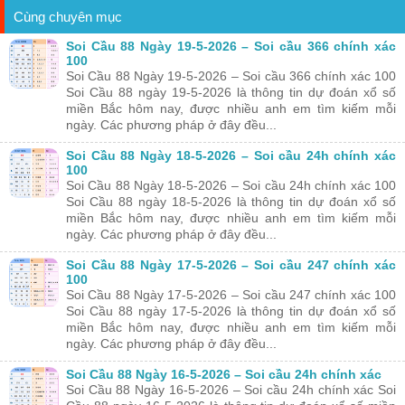
Cùng chuyên mục
Soi Cầu 88 Ngày 19-5-2026 – Soi cầu 366 chính xác
100
Soi Cầu 88 Ngày 19-5-2026 – Soi cầu 366 chính xác 100
Soi Cầu 88 ngày 19-5-2026 là thông tin dự đoán xổ số
miền Bắc hôm nay, được nhiều anh em tìm kiếm mỗi
ngày. Các phương pháp ở đây đều...
Soi Cầu 88 Ngày 18-5-2026 – Soi cầu 24h chính xác
100
Soi Cầu 88 Ngày 18-5-2026 – Soi cầu 24h chính xác 100
Soi Cầu 88 ngày 18-5-2026 là thông tin dự đoán xổ số
miền Bắc hôm nay, được nhiều anh em tìm kiếm mỗi
ngày. Các phương pháp ở đây đều...
Soi Cầu 88 Ngày 17-5-2026 – Soi cầu 247 chính xác
100
Soi Cầu 88 Ngày 17-5-2026 – Soi cầu 247 chính xác 100
Soi Cầu 88 ngày 17-5-2026 là thông tin dự đoán xổ số
miền Bắc hôm nay, được nhiều anh em tìm kiếm mỗi
ngày. Các phương pháp ở đây đều...
Soi Cầu 88 Ngày 16-5-2026 – Soi cầu 24h chính xác
Soi Cầu 88 Ngày 16-5-2026 – Soi cầu 24h chính xác Soi