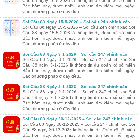
Cầu 88 ngày 16-5-2026 là thông tin dự đoán xổ số miền
Bắc hôm nay, được nhiều anh em tìm kiếm mỗi ngày.
Các phương pháp ở đây đều...
Soi Cầu 88 Ngày 15-5-2026 – Soi cầu 24h chính xác
Soi Cầu 88 Ngày 15-5-2026 – Soi cầu 24h chính xác Soi
Cầu 88 ngày 15-5-2026 là thông tin dự đoán xổ số miền
Bắc hôm nay, được nhiều anh em tìm kiếm mỗi ngày.
Các phương pháp ở đây đều...
Soi Cầu 88 Ngày 3-1-2026 – Soi cầu 247 chính xác
Soi Cầu 88 Ngày 3-1-2026 – Soi cầu 247 chính xác Soi
Cầu 88 ngày 3-1-2026 là thông tin dự đoán xổ số miền
Bắc hôm nay, được nhiều anh em tìm kiếm mỗi ngày.
Các phương pháp ở đây đều...
Soi Cầu 88 Ngày 2-1-2026 – Soi cầu 247 chính xác
Soi Cầu 88 Ngày 2-1-2026 – Soi cầu 247 chính xác Soi
Cầu 88 ngày 2-1-2026 là thông tin dự đoán xổ số miền
Bắc hôm nay, được nhiều anh em tìm kiếm mỗi ngày.
Các phương pháp ở đây đều...
Soi Cầu 88 Ngày 30-12-2025 – Soi cầu 247 chính xác
Soi Cầu 88 Ngày 30-12-2025 – Soi cầu 247 chính xác Soi
Cầu 88 ngày 30-12-2025 là thông tin dự đoán xổ số miền
Bắc hôm nay, được nhiều anh em tìm kiếm mỗi ngày.