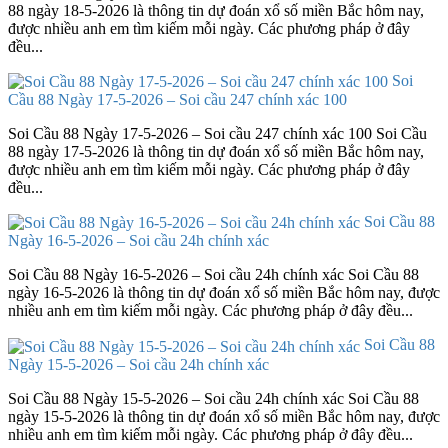
88 ngày 18-5-2026 là thông tin dự đoán xổ số miền Bắc hôm nay,
được nhiều anh em tìm kiếm mỗi ngày. Các phương pháp ở đây
đều...
Soi
Cầu 88 Ngày 17-5-2026 – Soi cầu 247 chính xác 100
Soi Cầu 88 Ngày 17-5-2026 – Soi cầu 247 chính xác 100 Soi Cầu
88 ngày 17-5-2026 là thông tin dự đoán xổ số miền Bắc hôm nay,
được nhiều anh em tìm kiếm mỗi ngày. Các phương pháp ở đây
đều...
Soi Cầu 88
Ngày 16-5-2026 – Soi cầu 24h chính xác
Soi Cầu 88 Ngày 16-5-2026 – Soi cầu 24h chính xác Soi Cầu 88
ngày 16-5-2026 là thông tin dự đoán xổ số miền Bắc hôm nay, được
nhiều anh em tìm kiếm mỗi ngày. Các phương pháp ở đây đều...
Soi Cầu 88
Ngày 15-5-2026 – Soi cầu 24h chính xác
Soi Cầu 88 Ngày 15-5-2026 – Soi cầu 24h chính xác Soi Cầu 88
ngày 15-5-2026 là thông tin dự đoán xổ số miền Bắc hôm nay, được
nhiều anh em tìm kiếm mỗi ngày. Các phương pháp ở đây đều...