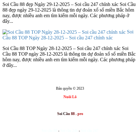
Soi Cầu 88 đẹp Ngày 29-12-2025 – Soi cầu 247 chính xác Soi Cầu
88 đẹp ngày 29-12-2025 là thông tin dự đoán xổ số miền Bắc hôm
nay, được nhiều anh em tìm kiếm mỗi ngày. Các phương pháp ở
đây...
Soi
Cầu 88 TOP Ngày 28-12-2025 – Soi cầu 247 chính xác
Soi Cầu 88 TOP Ngày 28-12-2025 – Soi cầu 247 chính xác Soi
Cầu 88 TOP ngày 28-12-2025 là thông tin dự đoán xổ số miền Bắc
hôm nay, được nhiều anh em tìm kiếm mỗi ngày. Các phương pháp
ở đây...
Bản quyền © 2023
Nuôi Lô
S
o
i
C
ầ
u
8
8
.
p
r
o
Soi cầu 88
-
Soi cầu 24h
-
Soi cầu 247