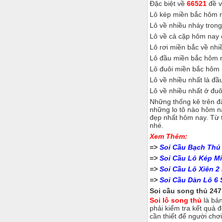
Đặc biệt về
66521
đề 
Lô kép miền bắc hôm n
Lô về nhiều nháy tron
Lô về cả cặp hôm nay 
Lô rơi miền bắc về nhi
Lô đầu miền bắc hôm
Lô đuôi miền bắc hôm 
Lô về nhiều nhất là đầ
Lô về nhiều nhất ở đu
Những thống kê trên đ
những lo tô nào hôm na
đẹp nhất hôm nay. Từ 
nhé.
Xem Thêm:
=>
Soi Cầu Bạch Thủ
=
>
Soi Cầu Lô Kép Mi
=>
Soi Cầu Lô Xiên 2
=>
Soi Cầu Dàn Lô 6 
Soi cầu song thủ 24
Soi lô song thủ
là bả
phải kiểm tra kết quả 
cần thiết để người chơ