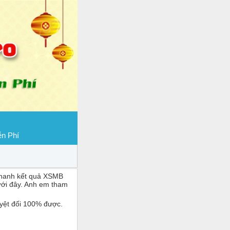
ễn Phí
nhanh kết quả XSMB
ưới đây. Anh em tham
uyệt đối 100% được.