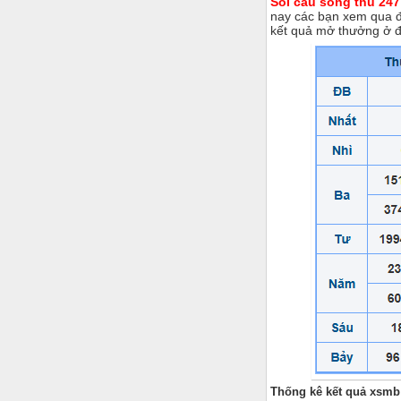
Soi cầu song thủ 24
nay các bạn xem qua đ
kết quả mở thưởng ở đ
Thống kê kết quả xsmb 