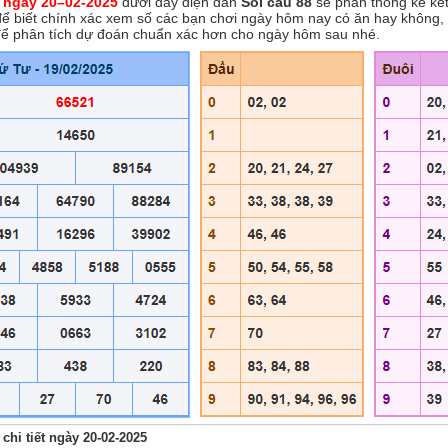
7
ngày 20
–
02-2025
dưới đây diện đàn
Soi cầu 88
sẻ phần thống kê kế
ể biết chính xác xem số các bạn chơi ngày hôm nay có ăn hay không
ể phân tích dự đoán chuẩn xác hơn cho ngày hôm sau nhé.
chi tiết ngày 20-02-2025