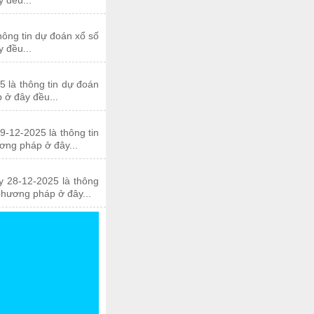
 đều...
hông tin dự đoán xổ số
 đều...
 là thông tin dự đoán
 ở đây đều...
-12-2025 là thông tin
ơng pháp ở đây...
 28-12-2025 là thông
phương pháp ở đây...