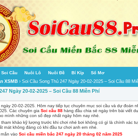
Soi Cầu
Nuôi Lô
Nuôi Đề
Bí Kíp
Sổ Mơ
án XSMB
›
Soi Cầu Song Thủ 247 Ngày 20-02-2025 – Soi Cầu 88 Mi
247 Ngày 20-02-2025 – Soi Cầu 88 Miễn Phí
7
ngày 20-02-2025. Hôm nay tiếp tục chuyên mục soi cầu và dự đoán 
025. Các chuyên gia
Soi cầu 88
hàng đầu chia sẻ ngày trên bài viết d
ho mình những con số đẹp nhất ngày hôm nay nhé.
tham khảo kỹ lượng trước khi chơi nhé bơi không có gì là chính xác t
ất mát không đáng có khi đầu tư chơi anh em nhé.
 mắn vào
Soi cầu miền bắc 247 ngày 20 tháng 02 năm 2025