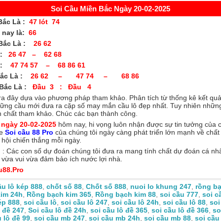
Soi Cầu Miền Bắc Ngày 20-02-2025
ắc Là :
47
lót 74
 nay là:
66
ắc Là :
26 62
:
26 47 – 62 68
:
47 74 57
– 68 86 61
Bắc Là :
26 62 –
47 74
– 68 86
Bắc Là :
Đầu 3
: Đầu 4
a đây dựa vào phương pháp tham khảo. Phân tích từ thống kê kết quả
hững cầu mới đưa ra cặp số may mắn cầu lô đẹp nhất. Tuy nhiên những
h chất tham khảo. Chúc các bạn thành công.
7
ngày 20-02-2025
hôm nay, hi vọng luôn nhận được sự tin tưởng của 
te
Soi cầu 88 Pro
của chúng tôi ngày càng phát triển lớn mạnh về chất
hội chiến thắng mỗi ngày.
i
: Các con số dự đoán chúng tôi đưa ra mang tính chất dự đoán cá nhâ
vừa vui vừa đảm bảo ích nước lợi nhà.
u88.Pro
ầu lô kép 888
,
chốt số 88
,
Chốt số 888
,
nuoi lo khung 247
,
rồng b
im 24h
,
Rồng bạch kim 365
,
Rồng bạch kim 88
,
soi cầu 777
,
soi c
ép 888
,
soi cầu lô
,
soi cầu lô 247
,
soi cầu lô 24h
,
soi cầu lô 88
,
soi
ô đề 247
,
Soi cầu lô đề 24h
,
soi cầu lô đề 365
,
soi cầu lô đề 366
,
so
u lô đề 99
,
soi cầu mb 247
,
soi cầu mb 24h
,
soi cầu mb 88
,
soi cầu