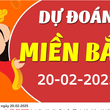
7 ngày 20-02-2025