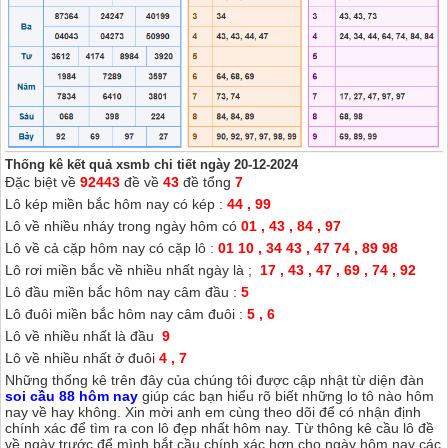
Thống kê kết quả xsmb chi tiết ngày 20-12-2024
Đặc biệt về
92443
đề về
43
đề tổng
7
Lô kép miền bắc hôm nay có kép :
44 , 99
Lô về nhiều nháy trong ngày hôm có
01 , 43 , 84 , 97
Lô về cả cặp hôm nay có cặp lô :
01 10 , 34 43 , 47 74 , 89 98
Lô rơi miền bắc về nhiều nhất ngày là ;
17 , 43 , 47 , 69 , 74 , 92
Lô đầu miền bắc hôm nay câm đầu :
5
Lô đuôi miền bắc hôm nay câm đuôi :
5 , 6
Lô về nhiều nhất là đầu
9
Lô về nhiều nhất ở đuôi
4 , 7
Những thống kê trên đây của chúng tôi được cập nhật từ diện đàn
soi cầu 88 hôm nay
giúp các bạn hiểu rõ biết những lo tô nào hôm
nay về hay không. Xin mời anh em cùng theo dõi để có nhận định
chính xác để tìm ra con lô đẹp nhất hôm nay. Từ thông kê cầu lô đề
về ngày trước để mình bắt cầu chính xác hơn cho ngày hôm nay các