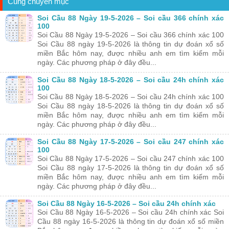
Cùng chuyên mục
Soi Cầu 88 Ngày 19-5-2026 – Soi cầu 366 chính xác
100
Soi Cầu 88 Ngày 19-5-2026 – Soi cầu 366 chính xác 100
Soi Cầu 88 ngày 19-5-2026 là thông tin dự đoán xổ số
miền Bắc hôm nay, được nhiều anh em tìm kiếm mỗi
ngày. Các phương pháp ở đây đều...
Soi Cầu 88 Ngày 18-5-2026 – Soi cầu 24h chính xác
100
Soi Cầu 88 Ngày 18-5-2026 – Soi cầu 24h chính xác 100
Soi Cầu 88 ngày 18-5-2026 là thông tin dự đoán xổ số
miền Bắc hôm nay, được nhiều anh em tìm kiếm mỗi
ngày. Các phương pháp ở đây đều...
Soi Cầu 88 Ngày 17-5-2026 – Soi cầu 247 chính xác
100
Soi Cầu 88 Ngày 17-5-2026 – Soi cầu 247 chính xác 100
Soi Cầu 88 ngày 17-5-2026 là thông tin dự đoán xổ số
miền Bắc hôm nay, được nhiều anh em tìm kiếm mỗi
ngày. Các phương pháp ở đây đều...
Soi Cầu 88 Ngày 16-5-2026 – Soi cầu 24h chính xác
Soi Cầu 88 Ngày 16-5-2026 – Soi cầu 24h chính xác Soi
Cầu 88 ngày 16-5-2026 là thông tin dự đoán xổ số miền