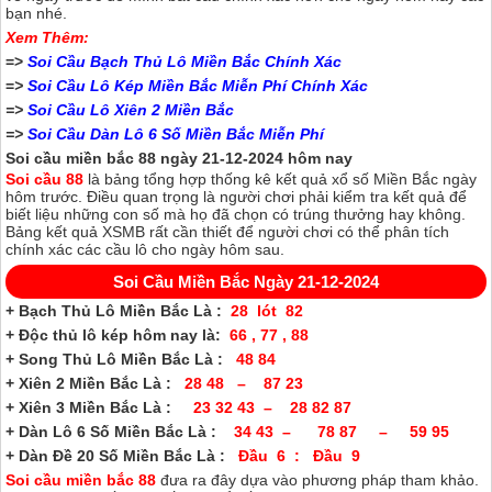
bạn nhé.
Xem Thêm:
=>
Soi Cầu Bạch Thủ Lô Miền Bắc Chính Xác
=
>
Soi Cầu Lô Kép Miền Bắc Miễn Phí Chính Xác
=>
Soi Cầu Lô Xiên 2 Miền Bắc
=>
Soi Cầu Dàn Lô 6 Số Miền Bắc Miễn Phí
Soi cầu miền bắc 88 ngày 21-12-2024 hôm nay
Soi cầu 88
là bảng tổng hợp thống kê kết quả xổ số Miền Bắc ngày
hôm trước. Điều quan trọng là người chơi phải kiểm tra kết quả để
biết liệu những con số mà họ đã chọn có trúng thưởng hay không.
Bảng kết quả XSMB rất cần thiết để người chơi có thể phân tích
chính xác các cầu lô cho ngày hôm sau.
Soi Cầu Miền Bắc Ngày 21-12-2024
+
Bạch Thủ Lô Miền Bắc Là :
28
lót 82
+ Độc thủ lô kép hôm nay là:
66 , 77 , 88
+
Song Thủ Lô Miền Bắc Là :
48 84
+
Xiên 2 Miền Bắc Là :
28 48 – 87 23
+
Xiên 3 Miền Bắc Là :
23 32 43 – 28 82 87
+
Dàn Lô 6 Số Miền Bắc Là :
34 43 –
78 87
– 59 95
+
Dàn Đề 20 Số Miền Bắc Là :
Đầu 6
: Đầu 9
Soi cầu miền bắc 88
đưa ra đây dựa vào phương pháp tham khảo.