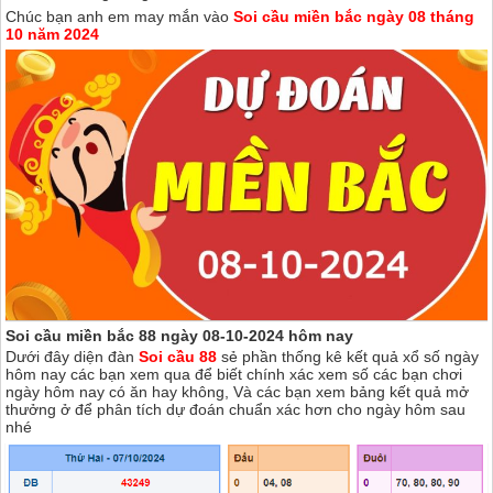
Chúc bạn anh em may mắn vào
Soi cầu miền bắc ngày 08 tháng
10 năm 2024
Soi cầu miền bắc 88 ngày 08-10-2024 hôm nay
Dưới đây diện đàn
Soi cầu 88
sẻ phần thống kê kết quả xổ số ngày
hôm nay các bạn xem qua để biết chính xác xem số các bạn chơi
ngày hôm nay có ăn hay không, Và các bạn xem bảng kết quả mở
thưởng ở để phân tích dự đoán chuẩn xác hơn cho ngày hôm sau
nhé