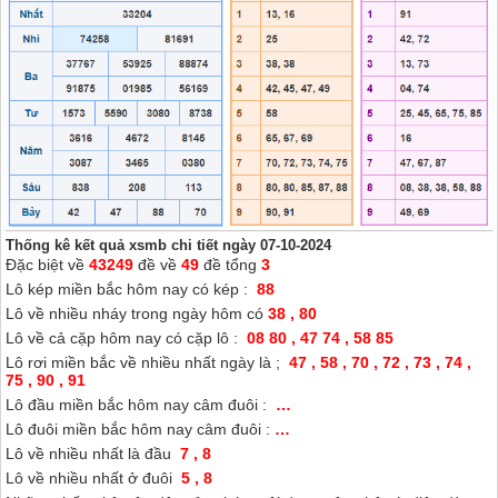
Thống kê kết quả xsmb chi tiết ngày 07-10-2024
Đặc biệt về
43249
đề về
49
đề tổng
3
Lô kép miền bắc hôm nay có kép :
88
Lô về nhiều nháy trong ngày hôm có
38 , 80
Lô về cả cặp hôm nay có cặp lô :
08 80 , 47 74 , 58 85
Lô rơi miền bắc về nhiều nhất ngày là ;
47 , 58 , 70 , 72 , 73 , 74 ,
75 , 90 , 91
Lô đầu miền bắc hôm nay câm đuôi :
…
Lô đuôi miền bắc hôm nay câm đuôi :
…
Lô về nhiều nhất là đầu
7 , 8
Lô về nhiều nhất ở đuôi
5 , 8