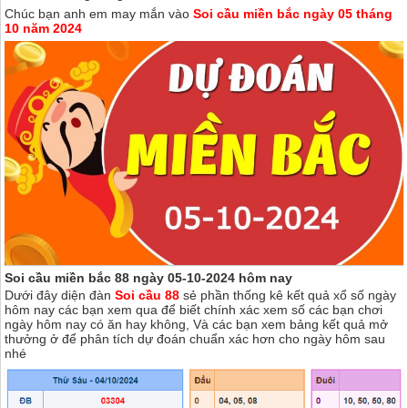
Chúc bạn anh em may mắn vào
Soi cầu miền bắc ngày 05 tháng
10 năm 2024
Soi cầu miền bắc 88 ngày 05-10-2024 hôm nay
Dưới đây diện đàn
Soi cầu 88
sẻ phần thống kê kết quả xổ số ngày
hôm nay các bạn xem qua để biết chính xác xem số các bạn chơi
ngày hôm nay có ăn hay không, Và các bạn xem bảng kết quả mở
thưởng ở để phân tích dự đoán chuẩn xác hơn cho ngày hôm sau
nhé