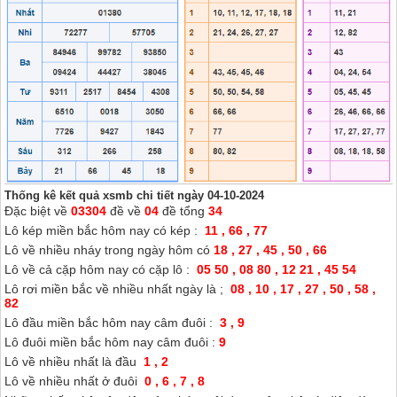
Thống kê kết quả xsmb chi tiết ngày 04-10-2024
Đặc biệt về
03304
đề về
04
đề tổng
34
Lô kép miền bắc hôm nay có kép :
11 , 66 , 77
Lô về nhiều nháy trong ngày hôm có
18 , 27 , 45 , 50 , 66
Lô về cả cặp hôm nay có cặp lô :
05 50 , 08 80 , 12 21 , 45 54
Lô rơi miền bắc về nhiều nhất ngày là ;
08 , 10 , 17 , 27 , 50 , 58 ,
82
Lô đầu miền bắc hôm nay câm đuôi :
3 , 9
Lô đuôi miền bắc hôm nay câm đuôi :
9
Lô về nhiều nhất là đầu
1 , 2
Lô về nhiều nhất ở đuôi
0 , 6 , 7 , 8