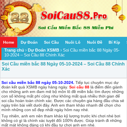
Home
Dự Đoán
Soi Cầu
Nuôi Lô
Nuôi Đề
Bí Kíp
Trang chủ
›
Dự Đoán XSMB
›
Soi Cầu miền bắc 88 Ngày 05-
10-2024 – Soi Cầu 88 Chính Xác
Soi Cầu miền bắc 88 Ngày 05-10-2024 – Soi Cầu 88 Chính
Xác
Soi cầu miền bắc 88 ngày 05-10-2024
.
T
iếp tục chuyên mục dự
đoán kết quả XSMB ngày hàng ngày.
Soi cầu 88
là điểm đến giành
cho những anh em đam mê bộ môn lô đề miền bắc tìm được những
con số không mất phí cũng như không mất quá nhiều thời gian để
soi cầu hoàn toàn chính xác. Được các chuyên gia hàng đầu chia sẻ
ngày trên bài viết dưới đây. Anh em tham khảo nhanh để chọn cho
mình những con số đẹp nhất ngày hôm nay nhé.
Tuy nhiên, anh em nên tham khảo kỹ lượng trước khi chơi nhé bơi
không có gì là chính xác tuyệt đối 100% được. Giúp tránh đi những
mất mát không đáng có khi đầu tư chơi anh em nhé.