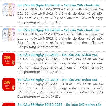
Soi Cầu 88 Ngày 16-5-2026 – Soi cầu 24h chính xác
Soi Cầu 88 Ngày 16-5-2026 – Soi cầu 24h chính xác Soi
Cầu 88 ngày 16-5-2026 là thông tin dự đoán xổ số miền
Bắc hôm nay, được nhiều anh em tìm kiếm mỗi ngày.
Các phương pháp ở đây đều...
Soi Cầu 88 Ngày 15-5-2026 – Soi cầu 24h chính xác
Soi Cầu 88 Ngày 15-5-2026 – Soi cầu 24h chính xác Soi
Cầu 88 ngày 15-5-2026 là thông tin dự đoán xổ số miền
Bắc hôm nay, được nhiều anh em tìm kiếm mỗi ngày.
Các phương pháp ở đây đều...
Soi Cầu 88 Ngày 3-1-2026 – Soi cầu 247 chính xác
Soi Cầu 88 Ngày 3-1-2026 – Soi cầu 247 chính xác Soi
Cầu 88 ngày 3-1-2026 là thông tin dự đoán xổ số miền
Bắc hôm nay, được nhiều anh em tìm kiếm mỗi ngày.
Các phương pháp ở đây đều...
Soi Cầu 88 Ngày 2-1-2026 – Soi cầu 247 chính xác
Soi Cầu 88 Ngày 2-1-2026 – Soi cầu 247 chính xác Soi
Cầu 88 ngày 2-1-2026 là thông tin dự đoán xổ số miền
Bắc hôm nay, được nhiều anh em tìm kiếm mỗi ngày.
Các phương pháp ở đây đều...
Soi Cầu 88 Ngày 30-12-2025 – Soi cầu 247 chính xác