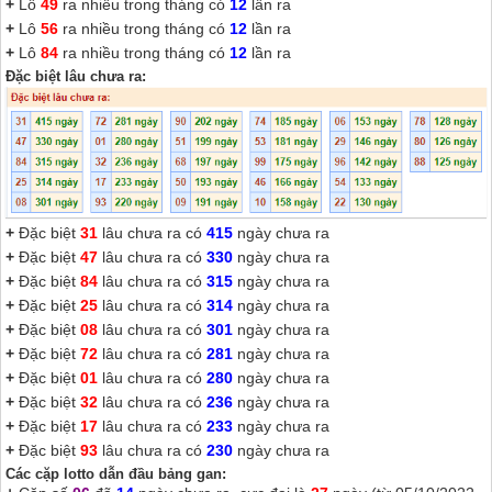
+
Lô
49
ra nhiều trong tháng có
12
lần ra
+
Lô
56
ra nhiều trong tháng có
12
lần ra
+
Lô
84
ra nhiều trong tháng có
12
lần ra
Đặc biệt lâu chưa ra:
+
Đặc biệt
31
lâu chưa ra có
415
ngày chưa ra
+
Đặc biệt
47
lâu chưa ra có
330
ngày chưa ra
+
Đặc biệt
84
lâu chưa ra có
315
ngày chưa ra
+
Đặc biệt
25
lâu chưa ra có
314
ngày chưa ra
+
Đặc biệt
08
lâu chưa ra có
301
ngày chưa ra
+
Đặc biệt
72
lâu chưa ra có
281
ngày chưa ra
+
Đặc biệt
01
lâu chưa ra có
280
ngày chưa ra
+
Đặc biệt
32
lâu chưa ra có
236
ngày chưa ra
+
Đặc biệt
17
lâu chưa ra có
233
ngày chưa ra
+
Đặc biệt
93
lâu chưa ra có
230
ngày chưa ra
Các cặp lotto dẫn đầu bảng gan: