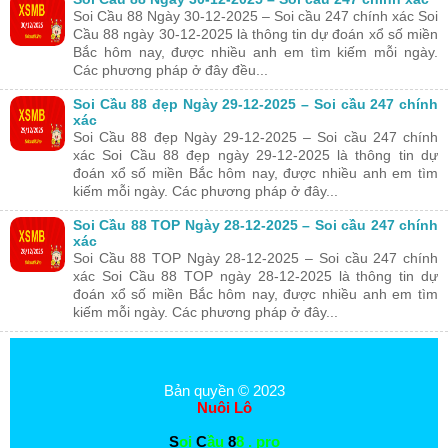
Soi Cầu 88 Ngày 30-12-2025 – Soi cầu 247 chính xác Soi
Cầu 88 ngày 30-12-2025 là thông tin dự đoán xổ số miền
Bắc hôm nay, được nhiều anh em tìm kiếm mỗi ngày.
Các phương pháp ở đây đều...
Soi Cầu 88 đẹp Ngày 29-12-2025 – Soi cầu 247 chính
xác
Soi Cầu 88 đẹp Ngày 29-12-2025 – Soi cầu 247 chính
xác Soi Cầu 88 đẹp ngày 29-12-2025 là thông tin dự
đoán xổ số miền Bắc hôm nay, được nhiều anh em tìm
kiếm mỗi ngày. Các phương pháp ở đây...
Soi Cầu 88 TOP Ngày 28-12-2025 – Soi cầu 247 chính
xác
Soi Cầu 88 TOP Ngày 28-12-2025 – Soi cầu 247 chính
xác Soi Cầu 88 TOP ngày 28-12-2025 là thông tin dự
đoán xổ số miền Bắc hôm nay, được nhiều anh em tìm
kiếm mỗi ngày. Các phương pháp ở đây...
Bản quyền © 2023
Nuôi Lô
S
o
i
C
ầ
u
8
8
.
p
r
o