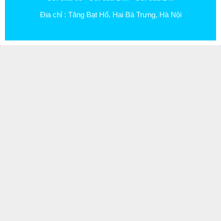
Địa chỉ : Tăng Bạt Hổ, Hai Bà Trưng, Hà Nội