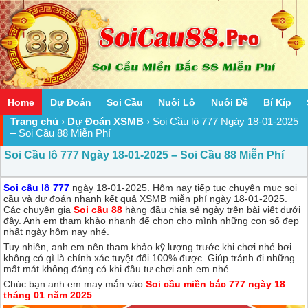
Home
Dự Đoán
Soi Cầu
Nuôi Lô
Nuôi Đề
Bí Kíp
Trang chủ
›
Dự Đoán XSMB
›
Soi Cầu lô 777 Ngày 18-01-2025
– Soi Cầu 88 Miễn Phí
Soi Cầu lô 777 Ngày 18-01-2025 – Soi Cầu 88 Miễn Phí
Soi cầu lô 777
ngày 18-01-2025. Hôm nay tiếp tục chuyên mục soi
cầu và dự đoán nhanh kết quả XSMB miễn phí ngày 18-01-2025.
Các chuyên gia
Soi cầu 88
hàng đầu chia sẻ ngày trên bài viết dưới
đây. Anh em tham khảo nhanh để chọn cho mình những con số đẹp
nhất ngày hôm nay nhé.
Tuy nhiên, anh em nên tham khảo kỹ lượng trước khi chơi nhé bơi
không có gì là chính xác tuyệt đối 100% được. Giúp tránh đi những
mất mát không đáng có khi đầu tư chơi anh em nhé.
Chúc bạn anh em may mắn vào
Soi cầu miền bắc 777 ngày 18
tháng 01 năm 2025