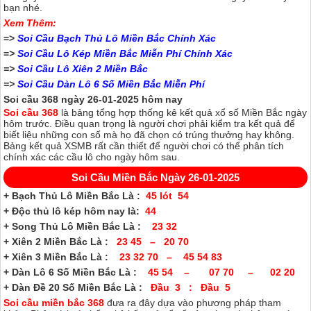
bạn nhé.
Xem Thêm:
=>
Soi Cầu Bạch Thủ Lô Miền Bắc Chính Xác
=
>
Soi Cầu Lô Kép Miền Bắc Miễn Phí Chính Xác
=>
Soi Cầu Lô Xiên 2 Miền Bắc
=>
Soi Cầu Dàn Lô 6 Số Miền Bắc Miễn Phí
Soi cầu 368 ngày 26-01-2025 hôm nay
Soi cầu 368
là bảng tổng hợp thống kê kết quả xổ số Miền Bắc ngày
hôm trước. Điều quan trọng là người chơi phải kiểm tra kết quả để
biết liệu những con số mà họ đã chọn có trúng thưởng hay không.
Bảng kết quả XSMB rất cần thiết để người chơi có thể phân tích
chính xác các cầu lô cho ngày hôm sau.
Soi Cầu Miền Bắc Ngày 26-01-2025
+
Bạch Thủ Lô Miền Bắc Là :
45
lót 54
+ Độc thủ lô kép hôm nay là:
44
+
Song Thủ Lô Miền Bắc Là :
23 32
+
Xiên 2 Miền Bắc Là :
23 45 – 20 70
+
Xiên 3 Miền Bắc Là :
23 32 70
– 45 54 83
+
Dàn Lô 6 Số Miền Bắc Là :
45 54 –
07 70
– 02 20
+
Dàn Đề 20 Số Miền Bắc Là :
Đầu 3
: Đầu 5
Soi cầu miền bắc 368
đưa ra đây dựa vào phương pháp tham