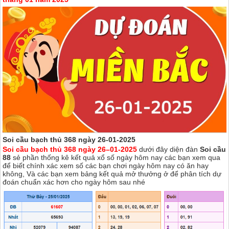
Soi cầu bạch thủ 368 ngày 26-01-2025
Soi cầu bạch thủ 368
ngày 26
–
01-2025
dưới đây diện đàn
Soi cầu
88
sẻ phần thống kê kết quả xổ số ngày hôm nay các bạn xem qua
để biết chính xác xem số các bạn chơi ngày hôm nay có ăn hay
không, Và các bạn xem bảng kết quả mở thưởng ở để phân tích dự
đoán chuẩn xác hơn cho ngày hôm sau nhé