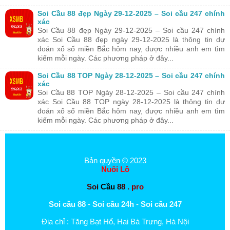
Soi Cầu 88 đẹp Ngày 29-12-2025 – Soi cầu 247 chính
xác
Soi Cầu 88 đẹp Ngày 29-12-2025 – Soi cầu 247 chính
xác Soi Cầu 88 đẹp ngày 29-12-2025 là thông tin dự
đoán xổ số miền Bắc hôm nay, được nhiều anh em tìm
kiếm mỗi ngày. Các phương pháp ở đây...
Soi Cầu 88 TOP Ngày 28-12-2025 – Soi cầu 247 chính
xác
Soi Cầu 88 TOP Ngày 28-12-2025 – Soi cầu 247 chính
xác Soi Cầu 88 TOP ngày 28-12-2025 là thông tin dự
đoán xổ số miền Bắc hôm nay, được nhiều anh em tìm
kiếm mỗi ngày. Các phương pháp ở đây...
Bản quyền © 2023
Nuôi Lô
S
o
i
C
ầ
u
8
8
.
p
r
o
Soi cầu 88
-
Soi cầu 24h
-
Soi cầu 247
Địa chỉ : Tăng Bạt Hổ, Hai Bà Trưng, Hà Nội