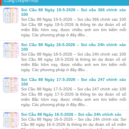
Cùng chuyên mục
Soi Cầu 88 Ngày 19-5-2026 – Soi cầu 366 chính xác
100
Soi Cầu 88 Ngày 19-5-2026 – Soi cầu 366 chính xác 100
Soi Cầu 88 ngày 19-5-2026 là thông tin dự đoán xổ số
miền Bắc hôm nay, được nhiều anh em tìm kiếm mỗi
ngày. Các phương pháp ở đây đều...
Soi Cầu 88 Ngày 18-5-2026 – Soi cầu 24h chính xác
100
Soi Cầu 88 Ngày 18-5-2026 – Soi cầu 24h chính xác 100
Soi Cầu 88 ngày 18-5-2026 là thông tin dự đoán xổ số
miền Bắc hôm nay, được nhiều anh em tìm kiếm mỗi
ngày. Các phương pháp ở đây đều...
Soi Cầu 88 Ngày 17-5-2026 – Soi cầu 247 chính xác
100
Soi Cầu 88 Ngày 17-5-2026 – Soi cầu 247 chính xác 100
Soi Cầu 88 ngày 17-5-2026 là thông tin dự đoán xổ số
miền Bắc hôm nay, được nhiều anh em tìm kiếm mỗi
ngày. Các phương pháp ở đây đều...
Soi Cầu 88 Ngày 16-5-2026 – Soi cầu 24h chính xác
Soi Cầu 88 Ngày 16-5-2026 – Soi cầu 24h chính xác Soi
Cầu 88 ngày 16-5-2026 là thông tin dự đoán xổ số miền