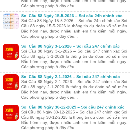
Bắc hôm nay, được nhiều anh em tìm kiếm mỗi ngày.
Các phương pháp ở đây đều...
Soi Cầu 88 Ngày 15-5-2026 – Soi cầu 24h chính xác
Soi Cầu 88 Ngày 15-5-2026 – Soi cầu 24h chính xác Soi
Cầu 88 ngày 15-5-2026 là thông tin dự đoán xổ số miền
Bắc hôm nay, được nhiều anh em tìm kiếm mỗi ngày.
Các phương pháp ở đây đều...
Soi Cầu 88 Ngày 3-1-2026 – Soi cầu 247 chính xác
Soi Cầu 88 Ngày 3-1-2026 – Soi cầu 247 chính xác Soi
Cầu 88 ngày 3-1-2026 là thông tin dự đoán xổ số miền
Bắc hôm nay, được nhiều anh em tìm kiếm mỗi ngày.
Các phương pháp ở đây đều...
Soi Cầu 88 Ngày 2-1-2026 – Soi cầu 247 chính xác
Soi Cầu 88 Ngày 2-1-2026 – Soi cầu 247 chính xác Soi
Cầu 88 ngày 2-1-2026 là thông tin dự đoán xổ số miền
Bắc hôm nay, được nhiều anh em tìm kiếm mỗi ngày.
Các phương pháp ở đây đều...
Soi Cầu 88 Ngày 30-12-2025 – Soi cầu 247 chính xác
Soi Cầu 88 Ngày 30-12-2025 – Soi cầu 247 chính xác Soi
Cầu 88 ngày 30-12-2025 là thông tin dự đoán xổ số miền
Bắc hôm nay, được nhiều anh em tìm kiếm mỗi ngày.
Các phương pháp ở đây đều...