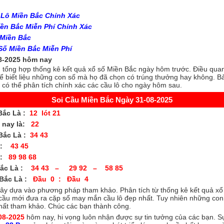
 Lô Miền Bắc Chính Xác
ền Bắc Miễn Phí Chính Xác
 Miền Bắc
Số Miền Bắc Miễn Phí
08-2025 hôm nay
g tổng hợp thống kê kết quả xổ số Miền Bắc ngày hôm trước. Điều quan
để biết liệu những con số mà họ đã chọn có trúng thưởng hay không. 
i có thể phân tích chính xác các cầu lô cho ngày hôm sau.
Soi Cầu Miền Bắc Ngày 31-08-2025
ắc Là :
12
lót 21
 nay là:
22
ắc Là :
34 43
:
43 45
:
89 98 68
Bắc Là :
34 43 – 29 92
– 58 85
Bắc Là :
Đầu 0
: Đầu 4
ây dựa vào phương pháp tham khảo. Phân tích từ thống kê kết quả x
 cầu mới đưa ra cặp số may mắn cầu lô đẹp nhất. Tuy nhiên những con 
hất tham khảo. Chúc các bạn thành công.
08-2025
hôm nay, hi vọng luôn nhận được sự tin tưởng của các bạn. S