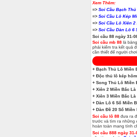
Xem Thêm:
=>
Soi Cầu Bạch Thủ
=
>
Soi Cầu Lô Kép Mi
=>
Soi Cầu Lô Xiên 2
=>
Soi Cầu Dàn Lô 6 
Soi cầu 88 ngày 31-
Soi cầu
m
b
8
8
là bản
phải kiểm tra kết quả 
cần thiết để người chơ
+
Bạch Thủ Lô Miền B
+ Độc thủ lô kép hôm
+
Song Thủ Lô Miền B
+
Xiên 2 Miền Bắc Là 
+
Xiên 3 Miền Bắc Là 
+
Dàn Lô 6 Số Miền 
+
Dàn Đề 20 Số Miền 
Soi cầu lô 88
đưa ra đ
trước và tìm ra những
hoàn toàn mang tính c
Soi cầu 888
ngày 31-