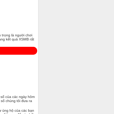
 trọng là người chơi
Bảng kết quả XSMB rất
ổ số của các ngày hôm
số chúng tôi đưa ra
ự ủng hộ của các bạn