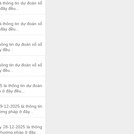
 thông tin dự đoán xổ
đây đều...
 thông tin dự đoán xổ
đây đều...
hông tin dự đoán xổ số
 đều...
hông tin dự đoán xổ số
 đều...
 là thông tin dự đoán
 ở đây đều...
-12-2025 là thông tin
ơng pháp ở đây...
 28-12-2025 là thông
phương pháp ở đây...