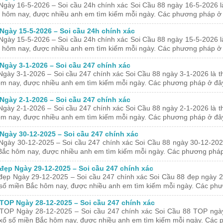
Ngày 16-5-2026 – Soi cầu 24h chính xác Soi Cầu 88 ngày 16-5-2026 là
 hôm nay, được nhiều anh em tìm kiếm mỗi ngày. Các phương pháp ở 
 Ngày 15-5-2026 – Soi cầu 24h chính xác
Ngày 15-5-2026 – Soi cầu 24h chính xác Soi Cầu 88 ngày 15-5-2026 là
 hôm nay, được nhiều anh em tìm kiếm mỗi ngày. Các phương pháp ở 
Ngày 3-1-2026 – Soi cầu 247 chính xác
Ngày 3-1-2026 – Soi cầu 247 chính xác Soi Cầu 88 ngày 3-1-2026 là t
m nay, được nhiều anh em tìm kiếm mỗi ngày. Các phương pháp ở đây
Ngày 2-1-2026 – Soi cầu 247 chính xác
Ngày 2-1-2026 – Soi cầu 247 chính xác Soi Cầu 88 ngày 2-1-2026 là t
m nay, được nhiều anh em tìm kiếm mỗi ngày. Các phương pháp ở đây
 Ngày 30-12-2025 – Soi cầu 247 chính xác
Ngày 30-12-2025 – Soi cầu 247 chính xác Soi Cầu 88 ngày 30-12-2025
Bắc hôm nay, được nhiều anh em tìm kiếm mỗi ngày. Các phương pháp
 đẹp Ngày 29-12-2025 – Soi cầu 247 chính xác
đẹp Ngày 29-12-2025 – Soi cầu 247 chính xác Soi Cầu 88 đẹp ngày 29
số miền Bắc hôm nay, được nhiều anh em tìm kiếm mỗi ngày. Các phư
 TOP Ngày 28-12-2025 – Soi cầu 247 chính xác
 TOP Ngày 28-12-2025 – Soi cầu 247 chính xác Soi Cầu 88 TOP ngày
 xổ số miền Bắc hôm nay, được nhiều anh em tìm kiếm mỗi ngày. Các 