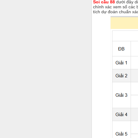
Soi cầu
8
8
dưới đây d
chính xác xem số các 
tích dự đoán chuẩn xá