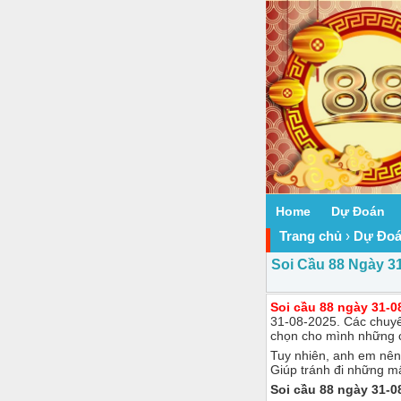
Home
Dự Đoán
Trang chủ
›
Dự Đo
Soi Cầu 88 Ngày 31
Soi cầu 88 ngày 31
-0
31-08-2025. Các chuy
chọn cho mình những 
Tuy nhiên, anh em nên 
Giúp tránh đi những m
Soi cầu 88 ngày 31-