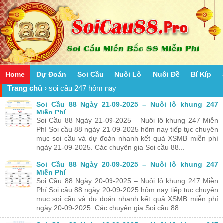
Home
Dự Đoán
Soi Cầu
Nuôi Lô
Nuôi Đề
Bí Kíp
Trang chủ
›
soi cầu 247 hôm nay
Soi Cầu 88 Ngày 21-09-2025 – Nuôi lô khung 247
Miễn Phí
Soi Cầu 88 Ngày 21-09-2025 – Nuôi lô khung 247 Miễn
Phí Soi cầu 88 ngày 21-09-2025 hôm nay tiếp tục chuyên
mục soi cầu và dự đoán nhanh kết quả XSMB miễn phí
ngày 21-09-2025. Các chuyên gia Soi cầu 88...
Soi Cầu 88 Ngày 20-09-2025 – Nuôi lô khung 247
Miễn Phí
Soi Cầu 88 Ngày 20-09-2025 – Nuôi lô khung 247 Miễn
Phí Soi cầu 88 ngày 20-09-2025 hôm nay tiếp tục chuyên
mục soi cầu và dự đoán nhanh kết quả XSMB miễn phí
ngày 20-09-2025. Các chuyên gia Soi cầu 88...