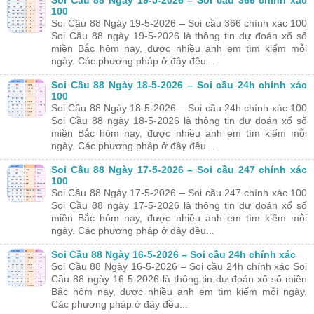
Soi Cầu 88 Ngày 19-5-2026 – Soi cầu 366 chính xác
100
Soi Cầu 88 Ngày 19-5-2026 – Soi cầu 366 chính xác 100
Soi Cầu 88 ngày 19-5-2026 là thông tin dự đoán xổ số
miền Bắc hôm nay, được nhiều anh em tìm kiếm mỗi
ngày. Các phương pháp ở đây đều...
Soi Cầu 88 Ngày 18-5-2026 – Soi cầu 24h chính xác
100
Soi Cầu 88 Ngày 18-5-2026 – Soi cầu 24h chính xác 100
Soi Cầu 88 ngày 18-5-2026 là thông tin dự đoán xổ số
miền Bắc hôm nay, được nhiều anh em tìm kiếm mỗi
ngày. Các phương pháp ở đây đều...
Soi Cầu 88 Ngày 17-5-2026 – Soi cầu 247 chính xác
100
Soi Cầu 88 Ngày 17-5-2026 – Soi cầu 247 chính xác 100
Soi Cầu 88 ngày 17-5-2026 là thông tin dự đoán xổ số
miền Bắc hôm nay, được nhiều anh em tìm kiếm mỗi
ngày. Các phương pháp ở đây đều...
Soi Cầu 88 Ngày 16-5-2026 – Soi cầu 24h chính xác
Soi Cầu 88 Ngày 16-5-2026 – Soi cầu 24h chính xác Soi
Cầu 88 ngày 16-5-2026 là thông tin dự đoán xổ số miền
Bắc hôm nay, được nhiều anh em tìm kiếm mỗi ngày.
Các phương pháp ở đây đều...