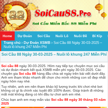
Home
Dự Đoán
Soi Cầu
Nuôi Lô
Nuôi Đề
Bí Kíp
Trang chủ
›
Dự Đoán XSMB
›
Soi Cầu 88 Ngày 30-03-2025 –
Nuôi lô khung 247 Miễn Phí
Soi Cầu 88 Ngày 30-03-2025 – Nuôi lô khung 247 Miễn Phí
Soi cầu 88
ngày 30-03-2025. Hôm nay tiếp tục chuyên mục soi cầu
và dự đoán nhanh kết quả XSMB miễn phí ngày 30-03-2025. Các
chuyên gia
Soi cầu 88
hàng đầu chia sẻ ngày trên bài viết dưới đây.
Anh em tham khảo nhanh để chọn cho mình những con số đẹp nhất
ngày hôm nay nhé.
Tuy nhiên, anh em nên tham khảo kỹ lượng trước khi chơi nhé bơi
không có gì là chính xác tuyệt đối 100% được. Giúp tránh đi những
mất mát không đáng có khi đầu tư chơi anh em nhé.
Chúc bạn anh em may mắn vào
Soi cầu 88 ngày 30 tháng 03 năm
2025