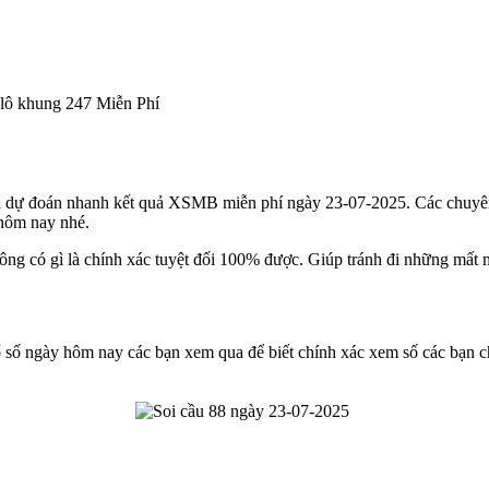
lô khung 247 Miễn Phí
và dự đoán nhanh kết quả XSMB miễn phí ngày 23-07-2025. Các chuyê
hôm nay nhé.
ông có gì là chính xác tuyệt đối 100% được. Giúp tránh đi những mất 
ổ số ngày hôm nay các bạn xem qua để biết chính xác xem số các bạn