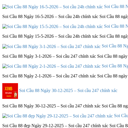
Soi Cầu 88 N
Soi Cầu 88 Ngày 16-5-2026 – Soi cầu 24h chính xác Soi Cầu 88 ngày
Soi Cầu 88 N
Soi Cầu 88 Ngày 15-5-2026 – Soi cầu 24h chính xác Soi Cầu 88 ngày
Soi Cầu 88 Ng
Soi Cầu 88 Ngày 3-1-2026 – Soi cầu 247 chính xác Soi Cầu 88 ngày 
Soi Cầu 88 Ng
Soi Cầu 88 Ngày 2-1-2026 – Soi cầu 247 chính xác Soi Cầu 88 ngày 
Soi Cầu 88 Ngày 30-12-2025 – Soi cầu 247 chính xác
Soi Cầu 88 Ngày 30-12-2025 – Soi cầu 247 chính xác Soi Cầu 88 ngà
Soi Cầu
Soi Cầu 88 đẹp Ngày 29-12-2025 – Soi cầu 247 chính xác Soi Cầu 88