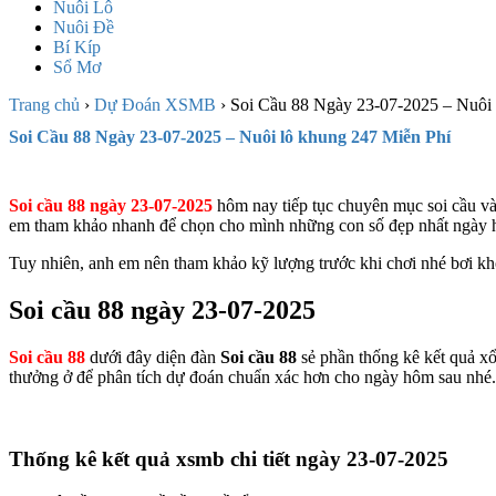
Nuôi Lô
Nuôi Đề
Bí Kíp
Sổ Mơ
Trang chủ
›
Dự Đoán XSMB
›
Soi Cầu 88 Ngày 23-07-2025 – Nuôi 
Soi Cầu 88 Ngày 23-07-2025 – Nuôi lô khung 247 Miễn Phí
Soi cầu 88 ngày 2
3
-07-2025
hôm nay tiếp tục chuyên mục soi cầu 
em tham khảo nhanh để chọn cho mình những con số đẹp nhất ngày 
Tuy nhiên, anh em nên tham khảo kỹ lượng trước khi chơi nhé bơi kh
Soi cầu 88 ngày 23-07-2025
Soi cầu 8
8
dưới đây diện đàn
Soi cầu 88
sẻ phần thống kê kết quả x
thưởng ở để phân tích dự đoán chuẩn xác hơn cho ngày hôm sau nhé.
Thống kê kết quả xsmb chi tiết ngày 23-07-2025