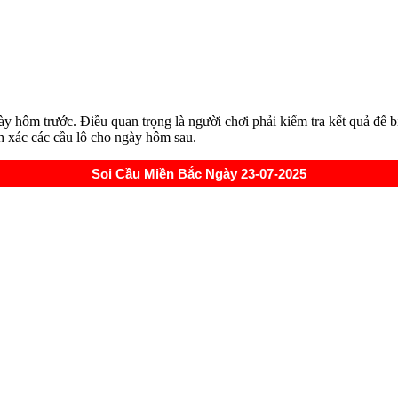
y hôm trước. Điều quan trọng là người chơi phải kiểm tra kết quả để 
h xác các cầu lô cho ngày hôm sau.
Soi Cầu Miền Bắc Ngày 23-07-2025