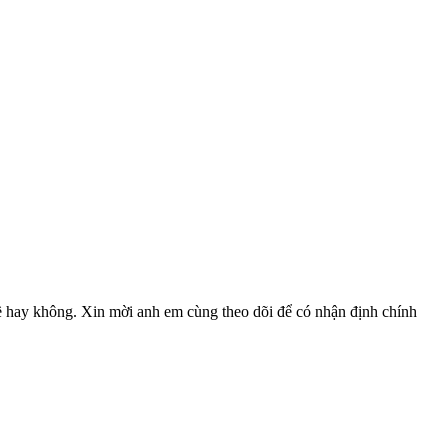
về hay không. Xin mời anh em cùng theo dõi để có nhận định chính