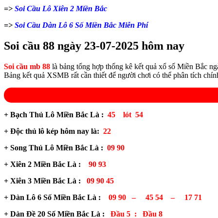
=>
Soi Cầu Lô Xiên 2 Miền Bắc
=>
Soi Cầu Dàn Lô 6 Số Miền Bắc Miễn Phí
Soi cầu 88 ngày 23-07-2025 hôm nay
Soi cầu
m
b
8
8
là bảng tổng hợp thống kê kết quả xổ số Miền Bắc ngà
Bảng kết quả XSMB rất cần thiết để người chơi có thể phân tích chín
+
Bạch Thủ Lô Miền Bắc Là :
45
lót 54
+ Độc thủ lô kép hôm nay là:
22
+
Song Thủ Lô Miền Bắc Là :
09 90
+
Xiên 2 Miền Bắc Là :
90 93
+
Xiên 3 Miền Bắc Là :
09 90 45
+
Dàn Lô 6 Số Miền Bắc Là :
09 90 – 45 54
– 17 71
+
Dàn Đề 20 Số Miền Bắc Là :
Đầu 5
: Đầu 8