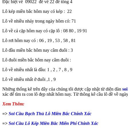
Đặc biệt về 09022 đề về 22 đề tổng 4
Lô kép miền bắc hôm nay có kép : 22
Lô về nhiều nháy trong ngày hôm có: 71
Lô về cả cặp hôm nay có cặp lô : 08 80 , 19 91
Lô rơi hôm nay có : 06 , 19 , 53 , 58 , 81
Lô đầu miền bắc hôm nay câm đuôi : 3
Lô đuôi miền bắc hôm nay câm đuôi :
Lô về nhiều nhất là đầu: 1 , 2 , 7 , 8 , 9
Lô về nhiều nhất ở đuôi ,1 , 9
Những thống kê trên đây của chúng tôi được cập nhật từ diện đàn
so
xác để tìm ra con lô đẹp nhất hôm nay. Từ thông kê cầu lô đề về ngà
Xem Thêm:
=>
Soi Cầu Bạch Thủ Lô Miền Bắc Chính Xác
=
>
Soi Cầu Lô Kép Miền Bắc Miễn Phí Chính Xác