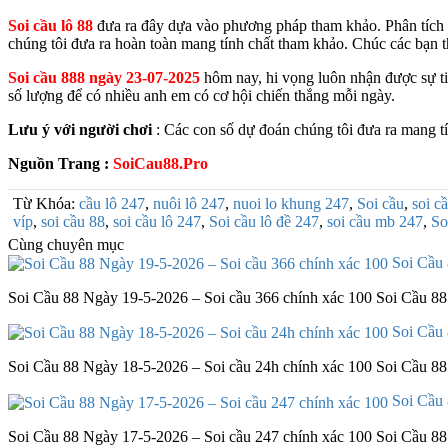
Soi cầu lô 88
đưa ra đây dựa vào phương pháp tham khảo. Phân tích t
chúng tôi đưa ra hoàn toàn mang tính chất tham khảo. Chúc các bạn 
Soi cầu 888
ngày 23-07-2025
hôm nay, hi vọng luôn nhận được sự ti
số lượng để có nhiều anh em có cơ hội chiến thắng mỗi ngày.
Lưu ý với người chơi
: Các con số dự đoán chúng tôi đưa ra mang t
Nguồn Trang :
SoiCau88.Pro
Từ Khóa:
cầu lô 247
,
nuôi lô 247
,
nuoi lo khung 247
,
Soi cầu
,
soi c
víp
,
soi cầu 88
,
soi cầu lô 247
,
Soi cầu lô đề 247
,
soi cầu mb 247
,
So
Cùng chuyên mục
Soi Cầu 
Soi Cầu 88 Ngày 19-5-2026 – Soi cầu 366 chính xác 100 Soi Cầu 88 
Soi Cầu 
Soi Cầu 88 Ngày 18-5-2026 – Soi cầu 24h chính xác 100 Soi Cầu 88 
Soi Cầu 
Soi Cầu 88 Ngày 17-5-2026 – Soi cầu 247 chính xác 100 Soi Cầu 88 