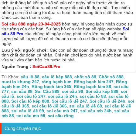
tích từ thống kê kết quả xổ số của các ngày hôm trước và tìm ra
những cầu mới đưa ra cặp số may mắn cầu lô đẹp nhất. Tuy nhiên
những con số chúng tôi đưa ra hoàn toàn mang tính chất tham khảo.
Chúc các bạn thành công.
Soi cầu 888
ngày 23-04-2025
hôm nay, hi vọng luôn nhận được sự
tin tưởng của các bạn. Sự ủng hộ của các bạn sẽ giúp website
Soi
cầu 88 Pro
của chúng tôi ngày càng phát triển lớn mạnh về chất
lượng và số lượng để có nhiều anh em có cơ hội chiến thắng mỗi
ngày.
Lưu ý với người chơi
: Các con số dự đoán chúng tôi đưa ra mang
tính chất dự đoán cá nhân. Chỉ nên chơi loto do nhà nước ban hành
vừa vui vừa đảm bảo ích nước lợi nhà.
Nguồn Trang :
SoiCau88.Pro
Từ Khóa:
cầu lô 88
,
cầu lô kép 888
,
chốt số 88
,
Chốt số 888
,
nuoi lo khung 247
,
rồng bạch kim
,
Rồng bạch kim 247
,
Rồng
bạch kim 24h
,
Rồng bạch kim 365
,
Rồng bạch kim 88
,
soi cầu
777
,
soi cầu 88
,
Soi Cầu 888
,
soi cầu 99
,
Soi cầu kép 888
,
soi
cầu lô
,
soi cầu lô 247
,
soi cầu lô 24h
,
soi cầu lô 88
,
soi cầu lô
888
,
Soi cầu lô kép 888
,
Soi cầu lô đề 247
,
Soi cầu lô đề 24h
,
soi
cầu lô đề 365
,
soi cầu lô đề 366
,
soi cầu lô đề 88
,
soi cầu lô đề
888
,
soi cầu lô đề 99
,
soi cầu mb 247
,
soi cầu mb 24h
,
soi cầu
mb 88
,
soi cầu mb 99
,
soi cầu rồng
Cùng chuyên mục