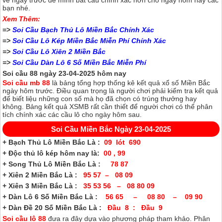
bạn nhé.
Xem Thêm:
=>
Soi Cầu Bạch Thủ Lô Miền Bắc Chính Xác
=
>
Soi Cầu Lô Kép Miền Bắc Miễn Phí Chính Xác
=>
Soi Cầu Lô Xiên 2 Miền Bắc
=>
Soi Cầu Dàn Lô 6 Số Miền Bắc Miễn Phí
Soi cầu 88 ngày 23-04-2025 hôm nay
Soi cầu
m
b 88
là bảng tổng hợp thống kê kết quả xổ số Miền Bắc
ngày hôm trước. Điều quan trọng là người chơi phải kiểm tra kết quả
để biết liệu những con số mà họ đã chọn có trúng thưởng hay
không. Bảng kết quả XSMB rất cần thiết để người chơi có thể phân
tích chính xác các cầu lô cho ngày hôm sau.
Soi Cầu Miền Bắc Ngày 23-04-2025
+
Bạch Thủ Lô Miền Bắc Là :
09
lót 690
+ Độc thủ lô kép hôm nay là:
00 , 99
+
Song Thủ Lô Miền Bắc Là :
78 87
+
Xiên 2 Miền Bắc Là :
95 57 – 08 09
+
Xiên 3 Miền Bắc Là :
35 53 56
– 08 80 09
+
Dàn Lô 6 Số Miền Bắc Là :
56 65 – 08 80
– 09 90
+
Dàn Đề 20 Số Miền Bắc Là :
Đầu 8
: Đầu 9
Soi cầu lô 88
đưa ra đây dựa vào phương pháp tham khảo. Phân