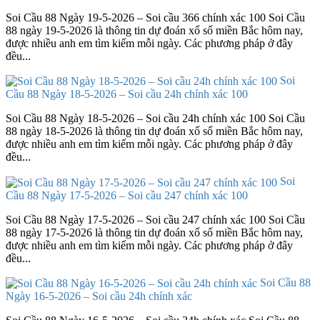
Soi Cầu 88 Ngày 19-5-2026 – Soi cầu 366 chính xác 100 Soi Cầu
88 ngày 19-5-2026 là thông tin dự đoán xổ số miền Bắc hôm nay,
được nhiều anh em tìm kiếm mỗi ngày. Các phương pháp ở đây
đều...
Soi
Cầu 88 Ngày 18-5-2026 – Soi cầu 24h chính xác 100
Soi Cầu 88 Ngày 18-5-2026 – Soi cầu 24h chính xác 100 Soi Cầu
88 ngày 18-5-2026 là thông tin dự đoán xổ số miền Bắc hôm nay,
được nhiều anh em tìm kiếm mỗi ngày. Các phương pháp ở đây
đều...
Soi
Cầu 88 Ngày 17-5-2026 – Soi cầu 247 chính xác 100
Soi Cầu 88 Ngày 17-5-2026 – Soi cầu 247 chính xác 100 Soi Cầu
88 ngày 17-5-2026 là thông tin dự đoán xổ số miền Bắc hôm nay,
được nhiều anh em tìm kiếm mỗi ngày. Các phương pháp ở đây
đều...
Soi Cầu 88
Ngày 16-5-2026 – Soi cầu 24h chính xác