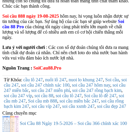
những con số chúng tôi đưa ra hoàn toàn mang tính chất tham khảo.
Chúc các bạn thành công.
Soi cầu 888
ngày 19-08-2025
hôm nay, hi vọng luôn nhận được sự
tin tưởng của các bạn. Sự ủng hộ của các bạn sẽ giúp website
Soi
cầu 88 Pro
của chúng tôi ngày càng phát triển lớn mạnh về chất
lượng và số lượng để có nhiều anh em có cơ hội chiến thắng mỗi
ngày.
Lưu ý với người chơi
: Các con số dự đoán chúng tôi đưa ra mang
tính chất dự đoán cá nhân. Chỉ nên chơi loto do nhà nước ban hành
vừa vui vừa đảm bảo ích nước lợi nhà.
Nguồn Trang :
SoiCau88.Pro
Từ Khóa:
cầu lô 247
,
nuôi lô 247
,
nuoi lo khung 247
,
Soi cầu
,
soi
cầu 247
,
soi cầu 247 chính xác 100
,
soi cầu 247 hôm nay
,
soi cầu
247 miền bắc
,
soi cầu 247 miễn phí
,
soi cầu 247 rồng bạch kim
,
soi cầu 247 víp
,
soi cầu 88
,
soi cầu lô 247
,
Soi cầu lô đề 247
,
soi
cầu mb 247
,
Soi cầu mb 888
,
soi cầu miền bắc 247
,
soi cầu rồng
bạch kim 247
,
soi cầu víp 247
,
soi cầu xsmb 247
,
soi cầu đẹp 247
Cùng chuyên mục
Soi Cầu 88 Ngày 19-5-2026 – Soi cầu 366 chính xác 100