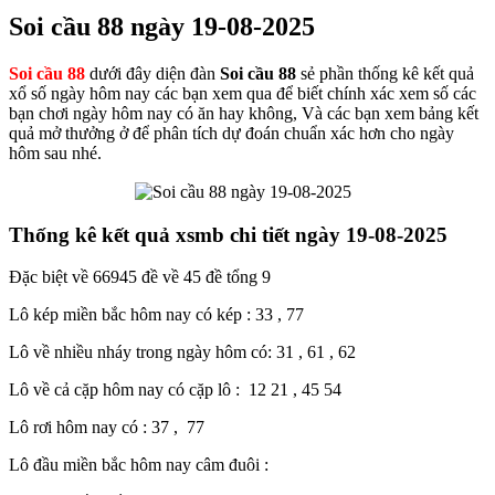
Soi cầu 88 ngày 19-08-2025
Soi cầu
8
8
dưới đây diện đàn
Soi cầu 88
sẻ phần thống kê kết quả
xổ số ngày hôm nay các bạn xem qua để biết chính xác xem số các
bạn chơi ngày hôm nay có ăn hay không, Và các bạn xem bảng kết
quả mở thưởng ở để phân tích dự đoán chuẩn xác hơn cho ngày
hôm sau nhé.
Thống kê kết quả xsmb chi tiết ngày 19-08-2025
Đặc biệt về 66945 đề về 45 đề tổng 9
Lô kép miền bắc hôm nay có kép : 33 , 77
Lô về nhiều nháy trong ngày hôm có: 31 , 61 , 62
Lô về cả cặp hôm nay có cặp lô : 12 21 , 45 54
Lô rơi hôm nay có : 37 , 77
Lô đầu miền bắc hôm nay câm đuôi :