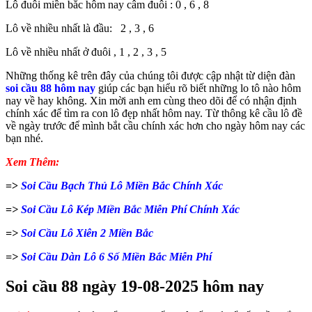
Lô đuôi miền bắc hôm nay câm đuôi : 0 , 6 , 8
Lô về nhiều nhất là đầu: 2 , 3 , 6
Lô về nhiều nhất ở đuôi , 1 , 2 , 3 , 5
Những thống kê trên đây của chúng tôi được cập nhật từ diện đàn
soi cầu 88 hôm nay
giúp các bạn hiểu rõ biết những lo tô nào hôm
nay về hay không. Xin mời anh em cùng theo dõi để có nhận định
chính xác để tìm ra con lô đẹp nhất hôm nay. Từ thông kê cầu lô đề
về ngày trước để mình bắt cầu chính xác hơn cho ngày hôm nay các
bạn nhé.
Xem Thêm:
=>
Soi Cầu Bạch Thủ Lô Miền Bắc Chính Xác
=
>
Soi Cầu Lô Kép Miền Bắc Miễn Phí Chính Xác
=>
Soi Cầu Lô Xiên 2 Miền Bắc
=>
Soi Cầu Dàn Lô 6 Số Miền Bắc Miễn Phí
Soi cầu 88 ngày 19-08-2025 hôm nay