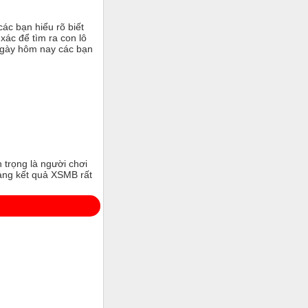
các bạn hiểu rõ biết
xác để tìm ra con lô
ngày hôm nay các bạn
 trọng là người chơi
Bảng kết quả XSMB rất