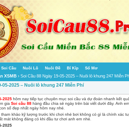
Soi Cầu
Nuôi Lô
Nuôi Đề
Bí Kíp
Sổ Mơ
án XSMB
›
Soi Cầu 88 Ngày 19-05-2025 – Nuôi lô khung 247 Miễn P
-05-2025 – Nuôi lô khung 247 Miễn Phí
5-2025
hôm nay tiếp tục chuyên mục soi cầu và dự đoán nhanh kết q
ên gia
Soi cầu 88
hàng đầu chia sẻ ngày trên bài viết dưới đây. Anh 
con số đẹp nhất ngày hôm nay nhé.
tham khảo kỹ lượng trước khi chơi nhé bơi không có gì là chính xác t
ất mát không đáng có khi đầu tư chơi anh em nhé.
05-2025