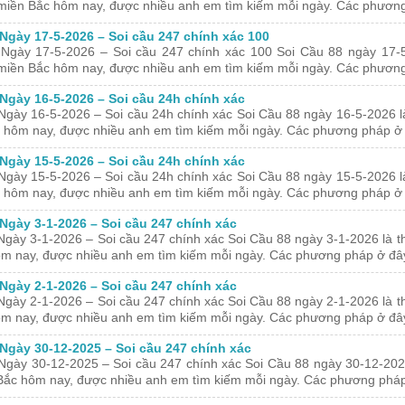
miền Bắc hôm nay, được nhiều anh em tìm kiếm mỗi ngày. Các phương
 Ngày 17-5-2026 – Soi cầu 247 chính xác 100
Ngày 17-5-2026 – Soi cầu 247 chính xác 100 Soi Cầu 88 ngày 17-5
miền Bắc hôm nay, được nhiều anh em tìm kiếm mỗi ngày. Các phương
 Ngày 16-5-2026 – Soi cầu 24h chính xác
Ngày 16-5-2026 – Soi cầu 24h chính xác Soi Cầu 88 ngày 16-5-2026 là
 hôm nay, được nhiều anh em tìm kiếm mỗi ngày. Các phương pháp ở 
 Ngày 15-5-2026 – Soi cầu 24h chính xác
Ngày 15-5-2026 – Soi cầu 24h chính xác Soi Cầu 88 ngày 15-5-2026 là
 hôm nay, được nhiều anh em tìm kiếm mỗi ngày. Các phương pháp ở 
Ngày 3-1-2026 – Soi cầu 247 chính xác
Ngày 3-1-2026 – Soi cầu 247 chính xác Soi Cầu 88 ngày 3-1-2026 là t
m nay, được nhiều anh em tìm kiếm mỗi ngày. Các phương pháp ở đây
Ngày 2-1-2026 – Soi cầu 247 chính xác
Ngày 2-1-2026 – Soi cầu 247 chính xác Soi Cầu 88 ngày 2-1-2026 là t
m nay, được nhiều anh em tìm kiếm mỗi ngày. Các phương pháp ở đây
 Ngày 30-12-2025 – Soi cầu 247 chính xác
Ngày 30-12-2025 – Soi cầu 247 chính xác Soi Cầu 88 ngày 30-12-2025
Bắc hôm nay, được nhiều anh em tìm kiếm mỗi ngày. Các phương pháp