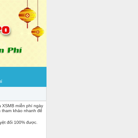
hí
uả XSMB miễn phí ngày
em tham khảo nhanh để
uyệt đối 100% được.