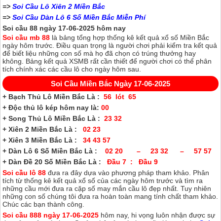
=>
Soi Cầu Lô Xiên 2 Miền Bắc
=>
Soi Cầu Dàn Lô 6 Số Miền Bắc Miễn Phí
Soi cầu 88 ngày 17-06-2025 hôm nay
Soi cầu
m
b
8
8
là bảng tổng hợp thống kê kết quả xổ số Miền Bắc
ngày hôm trước. Điều quan trọng là người chơi phải kiểm tra kết quả
để biết liệu những con số mà họ đã chọn có trúng thưởng hay
không. Bảng kết quả XSMB rất cần thiết để người chơi có thể phân
tích chính xác các cầu lô cho ngày hôm sau.
Soi Cầu Miền Bắc Ngày 17-06-2025
+
Bạch Thủ Lô Miền Bắc Là :
56
lót 65
+ Độc thủ lô kép hôm nay là:
00
+
Song Thủ Lô Miền Bắc Là :
23 32
+
Xiên 2 Miền Bắc Là :
02 23
+
Xiên 3 Miền Bắc Là :
34 43 57
+
Dàn Lô 6 Số Miền Bắc Là :
02 20 – 23 32
– 57 57
+
Dàn Đề 20 Số Miền Bắc Là :
Đầu 7
: Đầu 9
Soi cầu lô 88
đưa ra đây dựa vào phương pháp tham khảo. Phân
tích từ thống kê kết quả xổ số của các ngày hôm trước và tìm ra
những cầu mới đưa ra cặp số may mắn cầu lô đẹp nhất. Tuy nhiên
những con số chúng tôi đưa ra hoàn toàn mang tính chất tham khảo.
Chúc các bạn thành công.
Soi cầu 888
ngày 17-06-2025
hôm nay, hi vọng luôn nhận được sự