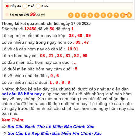
Thống kê kết quả xsmb chi tiết ngày 17-06-2025
Đặc biệt về
12456
đề về
56
đề tổng
1
Lô kép miền bắc hôm nay có kép :
33 , 66 , 99
Lô về nhiều nháy trong ngày hôm có
. 09 , 47
Lô về cả cặp hôm nay có cặp lô :
19 91
Lô rơi hôm nay có :
08 , 21 , 33 , 81 , 82 , 99
Lô đầu miền bắc hôm nay câm đuôi :
..
Lô đuôi miền bắc hôm nay câm đuôi :
5
Lô về nhiều nhất là đầu
, 0 , 6
Lô về nhiều nhất ở đuôi ,
1 , 6 , 8 , 9
Những thống kê trên đây của chúng tôi được cập nhật từ diện đàn
soi cầu 88 hôm nay
giúp các bạn hiểu rõ biết những lo tô nào hôm
nay về hay không. Xin mời anh em cùng theo dõi để có nhận định
chính xác để tìm ra con lô đẹp nhất hôm nay. Từ thông kê cầu lô đề
về ngày trước để mình bắt cầu chính xác hơn cho ngày hôm nay các
bạn nhé.
Xem Thêm:
=>
Soi Cầu Bạch Thủ Lô Miền Bắc Chính Xác
=
>
Soi Cầu Lô Kép Miền Bắc Miễn Phí Chính Xác