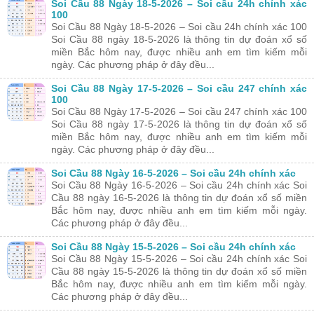
Soi Cầu 88 Ngày 18-5-2026 – Soi cầu 24h chính xác
100
Soi Cầu 88 Ngày 18-5-2026 – Soi cầu 24h chính xác 100
Soi Cầu 88 ngày 18-5-2026 là thông tin dự đoán xổ số
miền Bắc hôm nay, được nhiều anh em tìm kiếm mỗi
ngày. Các phương pháp ở đây đều...
Soi Cầu 88 Ngày 17-5-2026 – Soi cầu 247 chính xác
100
Soi Cầu 88 Ngày 17-5-2026 – Soi cầu 247 chính xác 100
Soi Cầu 88 ngày 17-5-2026 là thông tin dự đoán xổ số
miền Bắc hôm nay, được nhiều anh em tìm kiếm mỗi
ngày. Các phương pháp ở đây đều...
Soi Cầu 88 Ngày 16-5-2026 – Soi cầu 24h chính xác
Soi Cầu 88 Ngày 16-5-2026 – Soi cầu 24h chính xác Soi
Cầu 88 ngày 16-5-2026 là thông tin dự đoán xổ số miền
Bắc hôm nay, được nhiều anh em tìm kiếm mỗi ngày.
Các phương pháp ở đây đều...
Soi Cầu 88 Ngày 15-5-2026 – Soi cầu 24h chính xác
Soi Cầu 88 Ngày 15-5-2026 – Soi cầu 24h chính xác Soi
Cầu 88 ngày 15-5-2026 là thông tin dự đoán xổ số miền
Bắc hôm nay, được nhiều anh em tìm kiếm mỗi ngày.
Các phương pháp ở đây đều...