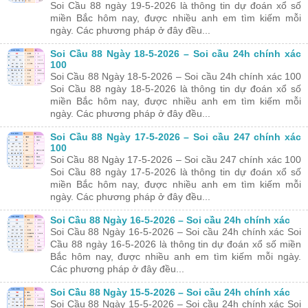
Soi Cầu 88 ngày 19-5-2026 là thông tin dự đoán xổ số
miền Bắc hôm nay, được nhiều anh em tìm kiếm mỗi
ngày. Các phương pháp ở đây đều...
Soi Cầu 88 Ngày 18-5-2026 – Soi cầu 24h chính xác
100
Soi Cầu 88 Ngày 18-5-2026 – Soi cầu 24h chính xác 100
Soi Cầu 88 ngày 18-5-2026 là thông tin dự đoán xổ số
miền Bắc hôm nay, được nhiều anh em tìm kiếm mỗi
ngày. Các phương pháp ở đây đều...
Soi Cầu 88 Ngày 17-5-2026 – Soi cầu 247 chính xác
100
Soi Cầu 88 Ngày 17-5-2026 – Soi cầu 247 chính xác 100
Soi Cầu 88 ngày 17-5-2026 là thông tin dự đoán xổ số
miền Bắc hôm nay, được nhiều anh em tìm kiếm mỗi
ngày. Các phương pháp ở đây đều...
Soi Cầu 88 Ngày 16-5-2026 – Soi cầu 24h chính xác
Soi Cầu 88 Ngày 16-5-2026 – Soi cầu 24h chính xác Soi
Cầu 88 ngày 16-5-2026 là thông tin dự đoán xổ số miền
Bắc hôm nay, được nhiều anh em tìm kiếm mỗi ngày.
Các phương pháp ở đây đều...
Soi Cầu 88 Ngày 15-5-2026 – Soi cầu 24h chính xác
Soi Cầu 88 Ngày 15-5-2026 – Soi cầu 24h chính xác Soi