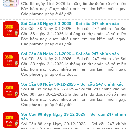
Cầu 88 ngày 15-5-2026 là thông tin dự đoán xổ số miền
Bắc hôm nay, được nhiều anh em tìm kiếm mỗi ngày.
Các phương pháp ở đây đều...
Soi Cầu 88 Ngày 3-1-2026 – Soi cầu 247 chính xác
Soi Cầu 88 Ngày 3-1-2026 – Soi cầu 247 chính xác Soi
Cầu 88 ngày 3-1-2026 là thông tin dự đoán xổ số miền
Bắc hôm nay, được nhiều anh em tìm kiếm mỗi ngày.
Các phương pháp ở đây đều...
Soi Cầu 88 Ngày 2-1-2026 – Soi cầu 247 chính xác
Soi Cầu 88 Ngày 2-1-2026 – Soi cầu 247 chính xác Soi
Cầu 88 ngày 2-1-2026 là thông tin dự đoán xổ số miền
Bắc hôm nay, được nhiều anh em tìm kiếm mỗi ngày.
Các phương pháp ở đây đều...
Soi Cầu 88 Ngày 30-12-2025 – Soi cầu 247 chính xác
Soi Cầu 88 Ngày 30-12-2025 – Soi cầu 247 chính xác Soi
Cầu 88 ngày 30-12-2025 là thông tin dự đoán xổ số miền
Bắc hôm nay, được nhiều anh em tìm kiếm mỗi ngày.
Các phương pháp ở đây đều...
Soi Cầu 88 đẹp Ngày 29-12-2025 – Soi cầu 247 chính
xác
Soi Cầu 88 đẹp Ngày 29-12-2025 – Soi cầu 247 chính
xác Soi Cầu 88 đẹp ngày 29-12-2025 là thông tin dự