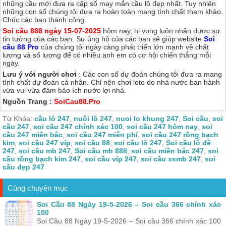
những cầu mới đưa ra cặp số may mắn cầu lô đẹp nhất. Tuy nhiên
những con số chúng tôi đưa ra hoàn toàn mang tính chất tham khảo.
Chúc các bạn thành công.
Soi cầu 888
ngày 15-07-2025
hôm nay, hi vọng luôn nhận được sự
tin tưởng của các bạn. Sự ủng hộ của các bạn sẽ giúp website
Soi
cầu 88 Pro
của chúng tôi ngày càng phát triển lớn mạnh về chất
lượng và số lượng để có nhiều anh em có cơ hội chiến thắng mỗi
ngày.
Lưu ý với người chơi
: Các con số dự đoán chúng tôi đưa ra mang
tính chất dự đoán cá nhân. Chỉ nên chơi loto do nhà nước ban hành
vừa vui vừa đảm bảo ích nước lợi nhà.
Nguồn Trang :
SoiCau88.Pro
Từ Khóa:
cầu lô 247
,
nuôi lô 247
,
nuoi lo khung 247
,
Soi cầu
,
soi
cầu 247
,
soi cầu 247 chính xác 100
,
soi cầu 247 hôm nay
,
soi
cầu 247 miền bắc
,
soi cầu 247 miễn phí
,
soi cầu 247 rồng bạch
kim
,
soi cầu 247 víp
,
soi cầu 88
,
soi cầu lô 247
,
Soi cầu lô đề
247
,
soi cầu mb 247
,
Soi cầu mb 888
,
soi cầu miền bắc 247
,
soi
cầu rồng bạch kim 247
,
soi cầu víp 247
,
soi cầu xsmb 247
,
soi
cầu đẹp 247
Cùng chuyên mục
Soi Cầu 88 Ngày 19-5-2026 – Soi cầu 366 chính xác
100
Soi Cầu 88 Ngày 19-5-2026 – Soi cầu 366 chính xác 100