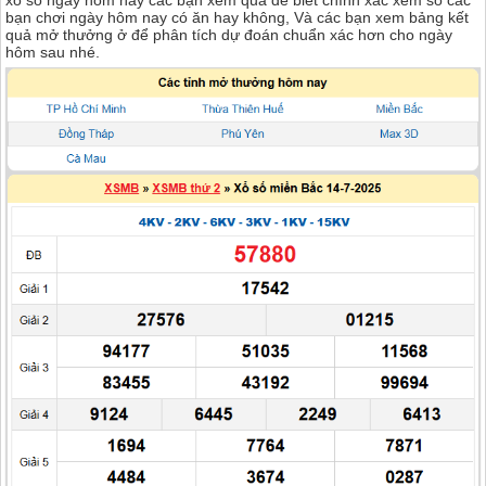
bạn chơi ngày hôm nay có ăn hay không, Và các bạn xem bảng kết
quả mở thưởng ở để phân tích dự đoán chuẩn xác hơn cho ngày
hôm sau nhé.