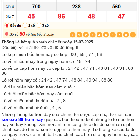
Thống kê kết quả xsmb chi tiết ngày 15-07-2025
Đặc biệt về 57880 đề về 80 đề tổng 8
Lô kép miền bắc hôm nay có kép : 00 , 55 , 77 , 88
Lô về nhiều nháy trong ngày hôm có: 45 , 94
Lô về cả cặp hôm nay có cặp lô : 24 42 , 47 74 , 48 84 , 49 94 , 68
86
Lô rơi hôm nay có : 24 42 , 47 74 , 48 84 , 49 94 , 68 86
Lô đầu miền bắc hôm nay câm đuôi : .
Lô đuôi miền bắc hôm nay câm đuôi : .
Lô về nhiều nhất là đầu: 4 , 7 , 8
Lô về nhiều nhất ở đuôi , 4 , 5
Những thống kê trên đây của chúng tôi được cập nhật từ diện đàn
soi cầu 88 hôm nay
giúp các bạn hiểu rõ biết những lo tô nào hôm
nay về hay không. Xin mời anh em cùng theo dõi để có nhận định
chính xác để tìm ra con lô đẹp nhất hôm nay. Từ thông kê cầu lô đề
về ngày trước để mình bắt cầu chính xác hơn cho ngày hôm nay các
bạn nhé.