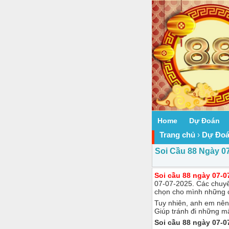
Home
Dự Đoán
Trang chủ
›
Dự Đo
Soi Cầu 88 Ngày 07
Soi cầu 88 ngày 07
-0
07-07-2025. Các chuy
chọn cho mình những 
Tuy nhiên, anh em nên 
Giúp tránh đi những m
Soi cầu 88 ngày 07-