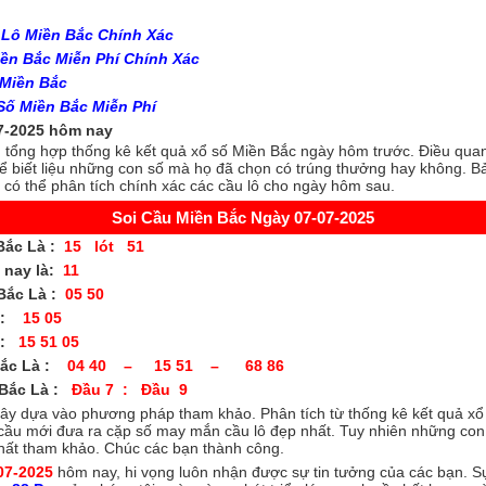
 Lô Miền Bắc Chính Xác
ền Bắc Miễn Phí Chính Xác
 Miền Bắc
Số Miền Bắc Miễn Phí
07-2025 hôm nay
g tổng hợp thống kê kết quả xổ số Miền Bắc ngày hôm trước. Điều quan
để biết liệu những con số mà họ đã chọn có trúng thưởng hay không. 
i có thể phân tích chính xác các cầu lô cho ngày hôm sau.
Soi Cầu Miền Bắc Ngày 07-07-2025
ắc Là :
15
lót 51
 nay là:
11
ắc Là :
05 50
:
15 05
:
15 51 05
Bắc Là :
04 40 – 15 51
– 68 86
Bắc Là :
Đầu 7
: Đầu 9
ây dựa vào phương pháp tham khảo. Phân tích từ thống kê kết quả x
 cầu mới đưa ra cặp số may mắn cầu lô đẹp nhất. Tuy nhiên những con 
hất tham khảo. Chúc các bạn thành công.
07-2025
hôm nay, hi vọng luôn nhận được sự tin tưởng của các bạn. S