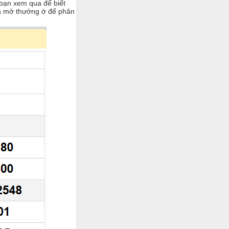
bạn xem qua để biết
uả mở thưởng ở để phân