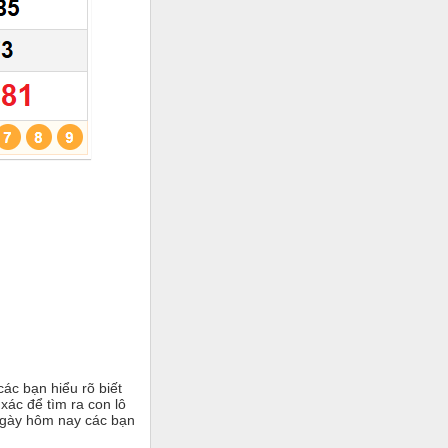
các bạn hiểu rõ biết
xác để tìm ra con lô
ngày hôm nay các bạn