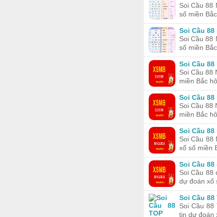
Soi Cầu 88 
số miền Bắc
Soi Cầu 88
Soi Cầu 88 
số miền Bắc
Soi Cầu 88 
Soi Cầu 88 
miền Bắc hô
Soi Cầu 88 
Soi Cầu 88 
miền Bắc hô
Soi Cầu 88
Soi Cầu 88 
xổ số miền 
Soi Cầu 88
Soi Cầu 88 
dự đoán xổ 
Soi Cầu 88
Soi Cầu 88
tin dự đoán