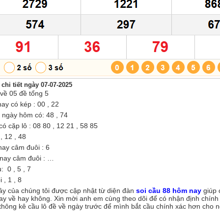
chi tiết ngày 07-07-2025
về 05 đề tổng 5
ay có kép : 00 , 22
 ngày hôm có: 48 , 74
ó cặp lô : 08 80 , 12 21 , 58 85
, 12 , 48
ay câm đuôi : 6
nay câm đuôi : …
: 0 , 5 , 7
 , 1 , 8
ây của chúng tôi được cập nhật từ diện đàn
soi cầu 88 hôm nay
giúp 
y về hay không. Xin mời anh em cùng theo dõi để có nhận định chính 
thông kê cầu lô đề về ngày trước để mình bắt cầu chính xác hơn cho 