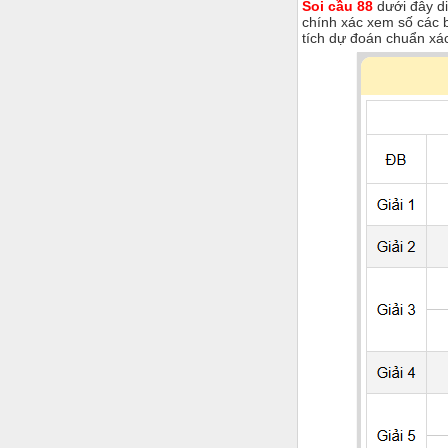
Soi cầu 8
8
dưới đây d
chính xác xem số các 
tích dự đoán chuẩn xá