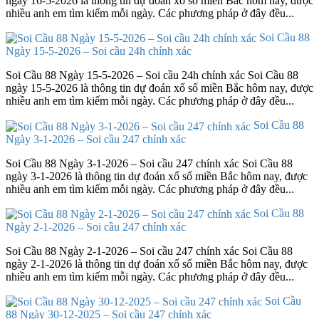
ngày 16-5-2026 là thông tin dự đoán xổ số miền Bắc hôm nay, được
nhiều anh em tìm kiếm mỗi ngày. Các phương pháp ở đây đều...
Soi Cầu 88
Ngày 15-5-2026 – Soi cầu 24h chính xác
Soi Cầu 88 Ngày 15-5-2026 – Soi cầu 24h chính xác Soi Cầu 88
ngày 15-5-2026 là thông tin dự đoán xổ số miền Bắc hôm nay, được
nhiều anh em tìm kiếm mỗi ngày. Các phương pháp ở đây đều...
Soi Cầu 88
Ngày 3-1-2026 – Soi cầu 247 chính xác
Soi Cầu 88 Ngày 3-1-2026 – Soi cầu 247 chính xác Soi Cầu 88
ngày 3-1-2026 là thông tin dự đoán xổ số miền Bắc hôm nay, được
nhiều anh em tìm kiếm mỗi ngày. Các phương pháp ở đây đều...
Soi Cầu 88
Ngày 2-1-2026 – Soi cầu 247 chính xác
Soi Cầu 88 Ngày 2-1-2026 – Soi cầu 247 chính xác Soi Cầu 88
ngày 2-1-2026 là thông tin dự đoán xổ số miền Bắc hôm nay, được
nhiều anh em tìm kiếm mỗi ngày. Các phương pháp ở đây đều...
Soi Cầu
88 Ngày 30-12-2025 – Soi cầu 247 chính xác