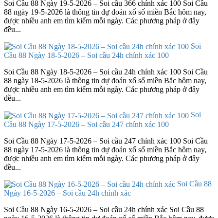
Soi Cầu 88 Ngày 19-5-2026 – Soi cầu 366 chính xác 100 Soi Cầu
88 ngày 19-5-2026 là thông tin dự đoán xổ số miền Bắc hôm nay,
được nhiều anh em tìm kiếm mỗi ngày. Các phương pháp ở đây
đều...
Soi
Cầu 88 Ngày 18-5-2026 – Soi cầu 24h chính xác 100
Soi Cầu 88 Ngày 18-5-2026 – Soi cầu 24h chính xác 100 Soi Cầu
88 ngày 18-5-2026 là thông tin dự đoán xổ số miền Bắc hôm nay,
được nhiều anh em tìm kiếm mỗi ngày. Các phương pháp ở đây
đều...
Soi
Cầu 88 Ngày 17-5-2026 – Soi cầu 247 chính xác 100
Soi Cầu 88 Ngày 17-5-2026 – Soi cầu 247 chính xác 100 Soi Cầu
88 ngày 17-5-2026 là thông tin dự đoán xổ số miền Bắc hôm nay,
được nhiều anh em tìm kiếm mỗi ngày. Các phương pháp ở đây
đều...
Soi Cầu 88
Ngày 16-5-2026 – Soi cầu 24h chính xác
Soi Cầu 88 Ngày 16-5-2026 – Soi cầu 24h chính xác Soi Cầu 88