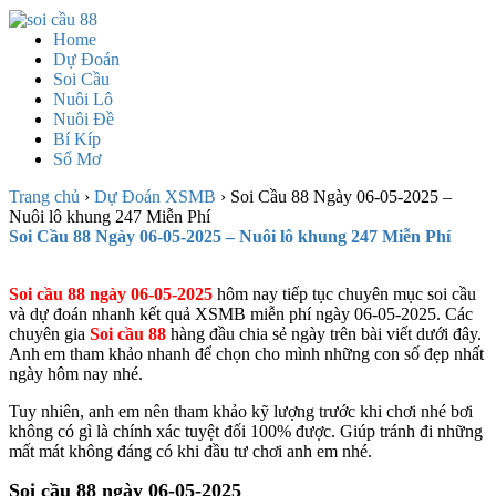
Home
Dự Đoán
Soi Cầu
Nuôi Lô
Nuôi Đề
Bí Kíp
Sổ Mơ
Trang chủ
›
Dự Đoán XSMB
›
Soi Cầu 88 Ngày 06-05-2025 –
Nuôi lô khung 247 Miễn Phí
Soi Cầu 88 Ngày 06-05-2025 – Nuôi lô khung 247 Miễn Phí
Soi cầu 88 ngày 06-05-2025
hôm nay tiếp tục chuyên mục soi cầu
và dự đoán nhanh kết quả XSMB miễn phí ngày 06-05-2025. Các
chuyên gia
Soi cầu 88
hàng đầu chia sẻ ngày trên bài viết dưới đây.
Anh em tham khảo nhanh để chọn cho mình những con số đẹp nhất
ngày hôm nay nhé.
Tuy nhiên, anh em nên tham khảo kỹ lượng trước khi chơi nhé bơi
không có gì là chính xác tuyệt đối 100% được. Giúp tránh đi những
mất mát không đáng có khi đầu tư chơi anh em nhé.
Soi cầu 88 ngày 06-05-2025