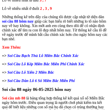
Lô về nhiều nhất là đầu
3 , 7
Lô về nhiều nhất ở đuôi
2 , 3 , 9
Những thống kê trên đây của chúng tôi được cập nhật từ diện đàn
soi cầu 88 hôm nay
giúp các bạn hiểu rõ biết những lo tô nào hôm
nay về hay không. Xin mời anh em cùng theo dõi để có nhận định
chính xác để tìm ra con lô đẹp nhất hôm nay. Từ thông kê cầu lô đề
về ngày trước để mình bắt cầu chính xác hơn cho ngày hôm nay các
bạn nhé.
Xem Thêm:
=>
Soi Cầu Bạch Thủ Lô Miền Bắc Chính Xác
=
>
Soi Cầu Lô Kép Miền Bắc Miễn Phí Chính Xác
=>
Soi Cầu Lô Xiên 2 Miền Bắc
=>
Soi Cầu Dàn Lô 6 Số Miền Bắc Miễn Phí
Soi cầu 88 ngày 06-05-2025 hôm nay
Soi cầu
m
b 88
là bảng tổng hợp thống kê kết quả xổ số Miền Bắc
ngày hôm trước. Điều quan trọng là người chơi phải kiểm tra kết
quả để biết liệu những con số mà họ đã chọn có trúng thưởng hay