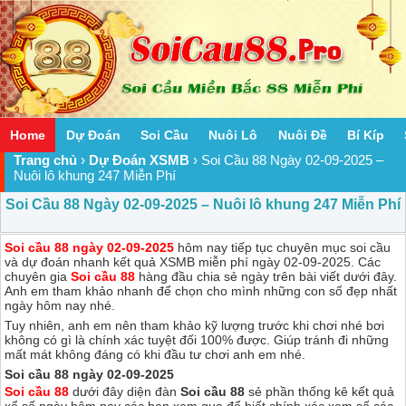
Home
Dự Đoán
Soi Cầu
Nuôi Lô
Nuôi Đề
Bí Kíp
Trang chủ
›
Dự Đoán XSMB
›
Soi Cầu 88 Ngày 02-09-2025 –
Nuôi lô khung 247 Miễn Phí
Soi Cầu 88 Ngày 02-09-2025 – Nuôi lô khung 247 Miễn Phí
Soi cầu 88 ngày 02
-09-2025
hôm nay tiếp tục chuyên mục soi cầu
và dự đoán nhanh kết quả XSMB miễn phí ngày 02-09-2025. Các
chuyên gia
Soi cầu 88
hàng đầu chia sẻ ngày trên bài viết dưới đây.
Anh em tham khảo nhanh để chọn cho mình những con số đẹp nhất
ngày hôm nay nhé.
Tuy nhiên, anh em nên tham khảo kỹ lượng trước khi chơi nhé bơi
không có gì là chính xác tuyệt đối 100% được. Giúp tránh đi những
mất mát không đáng có khi đầu tư chơi anh em nhé.
Soi cầu 88 ngày 02-09-2025
Soi cầu
8
8
dưới đây diện đàn
Soi cầu 88
sẻ phần thống kê kết quả
xổ số ngày hôm nay các bạn xem qua để biết chính xác xem số các