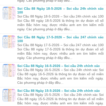
ngày. Các phương pháp ở đây đều...
Soi Cầu 88 Ngày 18-5-2026 – Soi cầu 24h chính xác
100
Soi Cầu 88 Ngày 18-5-2026 – Soi cầu 24h chính xác 100
Soi Cầu 88 ngày 18-5-2026 là thông tin dự đoán xổ số
miền Bắc hôm nay, được nhiều anh em tìm kiếm mỗi
ngày. Các phương pháp ở đây đều...
Soi Cầu 88 Ngày 17-5-2026 – Soi cầu 247 chính xác
100
Soi Cầu 88 Ngày 17-5-2026 – Soi cầu 247 chính xác 100
Soi Cầu 88 ngày 17-5-2026 là thông tin dự đoán xổ số
miền Bắc hôm nay, được nhiều anh em tìm kiếm mỗi
ngày. Các phương pháp ở đây đều...
Soi Cầu 88 Ngày 16-5-2026 – Soi cầu 24h chính xác
Soi Cầu 88 Ngày 16-5-2026 – Soi cầu 24h chính xác Soi
Cầu 88 ngày 16-5-2026 là thông tin dự đoán xổ số miền
Bắc hôm nay, được nhiều anh em tìm kiếm mỗi ngày.
Các phương pháp ở đây đều...
Soi Cầu 88 Ngày 15-5-2026 – Soi cầu 24h chính xác
Soi Cầu 88 Ngày 15-5-2026 – Soi cầu 24h chính xác Soi
Cầu 88 ngày 15-5-2026 là thông tin dự đoán xổ số miền
Bắc hôm nay, được nhiều anh em tìm kiếm mỗi ngày.