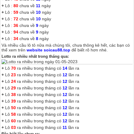
+
Lô :
80
chưa về
11
ngày
+
Lô :
59
chưa về
10
ngày
+
Lô :
72
chưa về
10
ngày
+
Lô :
36
chưa về
9
ngày
+
Lô :
94
chưa về
9
ngày
+
Lô :
34
chưa về
8
ngày
Và nhiều cầu lô tô nữa mà chúng tôi, chưa thông kê hết, các bạn có
thể xem trên
website soicau88.top
để biết rõ hơn nhé.
Lotto ra nhiều nhất trong tháng qua:
+
Lô
70
ra nhiều trong tháng có
14
lần ra
+
Lô
23
ra nhiều trong tháng có
12
lần ra
+
Lô
24
ra nhiều trong tháng có
12
lần ra
+
Lô
29
ra nhiều trong tháng có
12
lần ra
+
Lô
38
ra nhiều trong tháng có
12
lần ra
+
Lô
39
ra nhiều trong tháng có
12
lần ra
+
Lô
50
ra nhiều trong tháng có
12
lần ra
+
Lô
58
ra nhiều trong tháng có
12
lần ra
+
Lô
60
ra nhiều trong tháng có
12
lần ra
+
Lô
03
ra nhiều trong tháng có
11
lần ra
Đặc biệt lâu chưa ra: