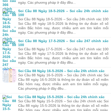
ngày. Các phương pháp ở đây đều...
Soi Cầu 88 Ngày 18-5-2026 – Soi cầu 24h chính xác
100
Soi Cầu 88 Ngày 18-5-2026 – Soi cầu 24h chính xác 100
Soi Cầu 88 ngày 18-5-2026 là thông tin dự đoán xổ số
miền Bắc hôm nay, được nhiều anh em tìm kiếm mỗi
ngày. Các phương pháp ở đây đều...
Soi Cầu 88 Ngày 17-5-2026 – Soi cầu 247 chính xác
100
Soi Cầu 88 Ngày 17-5-2026 – Soi cầu 247 chính xác 100
Soi Cầu 88 ngày 17-5-2026 là thông tin dự đoán xổ số
miền Bắc hôm nay, được nhiều anh em tìm kiếm mỗi
ngày. Các phương pháp ở đây đều...
Soi Cầu 88 Ngày 16-5-2026 – Soi cầu 24h chính xác
Soi Cầu 88 Ngày 16-5-2026 – Soi cầu 24h chính xác Soi
Cầu 88 ngày 16-5-2026 là thông tin dự đoán xổ số miền
Bắc hôm nay, được nhiều anh em tìm kiếm mỗi ngày.
Các phương pháp ở đây đều...
Soi Cầu 88 Ngày 15-5-2026 – Soi cầu 24h chính xác
Soi Cầu 88 Ngày 15-5-2026 – Soi cầu 24h chính xác Soi
Cầu 88 ngày 15-5-2026 là thông tin dự đoán xổ số miền
Bắc hôm nay, được nhiều anh em tìm kiếm mỗi ngày.