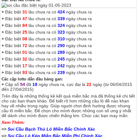
+
Đặc biệt
31
lâu chưa ra có
424
ngày chưa ra
+
Đặc biệt
47
lâu chưa ra có
339
ngày chưa ra
+
Đặc biệt
84
lâu chưa ra có
324
ngày chưa ra
+
Đặc biệt
25
lâu chưa ra có
323
ngày chưa ra
+
Đặc biệt
08
lâu chưa ra có
310
ngày chưa ra
+
Đặc biệt
72
lâu chưa ra có
290
ngày chưa ra
+
Đặc biệt
01
lâu chưa ra có
289
ngày chưa ra
+
Đặc biệt
32
lâu chưa ra có
245
ngày chưa ra
+
Đặc biệt
17
lâu chưa ra có
242
ngày chưa ra
+
Đặc biệt
93
lâu chưa ra có
239
ngày chưa ra
Các cặp lotto dẫn đầu bảng gan:
+
Cặp số
54
đã
18
ngày chưa ra, cực đại là
22
ngày (từ 06/04/2015
đến 27/04/2015)
Trên đây là những thống kê kết quả miền bắc mà đã thống kê chi tiết
cho các bạn tham khảo. Để biết rõ hơn những cầu lô đề nào khan
hay về nhiều trong ngày. Giúp người chơi định hướng được nhưng
cầu lô miền bắc. Để chọn cho mình được những con số ưng ý nhất
để dành cho mình được chiến thắng lơn. Chúc các bạn may mắn.
Xem Thêm:
=>
Soi Cầu Bạch Thủ Lô Miền Bắc Chính Xác
=
>
Soi Cầu Lô Kép Miền Bắc Miễn Phí Chính Xác