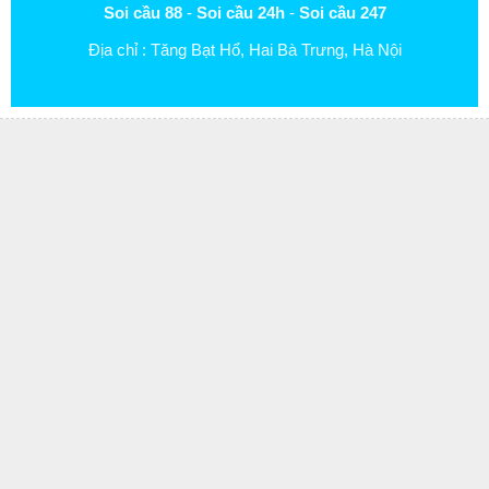
Soi cầu 88
-
Soi cầu 24h
-
Soi cầu 247
Địa chỉ : Tăng Bạt Hổ, Hai Bà Trưng, Hà Nội