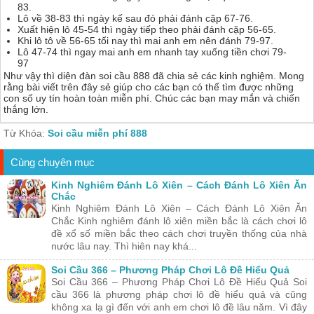
83.
Lô về 38-83 thì ngày kế sau đó phải đánh cặp 67-76.
Xuất hiện lô 45-54 thì ngày tiếp theo phải đánh cặp 56-65.
Khi lô tô về 56-65 tối nay thì mai anh em nên đánh 79-97.
Lô 47-74 thì ngay mai anh em nhanh tay xuống tiền chơi 79-
97
Như vậy thì diện đàn soi cầu 888 đã chia sẻ các kinh nghiệm. Mong
rằng bài viết trên đây sẻ giúp cho các bạn có thể tìm được những
con số uy tín hoàn toàn miễn phí. Chúc các bạn may mắn và chiến
thắng lớn.
Từ Khóa:
Soi cầu miễn phí 888
Cùng chuyên mục
Kinh Nghiêm Đánh Lô Xiên – Cách Đánh Lô Xiên Ăn
Chắc
Kinh Nghiêm Đánh Lô Xiên – Cách Đánh Lô Xiên Ăn
Chắc Kinh nghiêm đánh lô xiên miền bắc là cách chơi lô
đề xổ số miền bắc theo cách chơi truyền thống của nhà
nước lâu nay. Thì hiên nay khá...
Soi Cầu 366 – Phương Pháp Chơi Lô Đề Hiểu Quả
Soi Cầu 366 – Phương Pháp Chơi Lô Đề Hiểu Quả Soi
cầu 366 là phương pháp chơi lô đề hiểu quả và cũng
không xa lạ gì đến với anh em chơi lô đề lâu năm. Vì đây