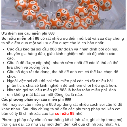
Ưu điểm soi cầu miễn phí 888
Soi cầu miễn phí 88
có rất nhiều ưu điểm nổi bật và sau đây chúng
ta sẽ điểm qua một vài ưu điểm được cho là cơ bản nhất:
Các cầu kèo tại soi cầu 888 dự đoán và nhận định bởi đội ngũ
chuyên gia hàng đầu, giàu kinh nghiệm nên có độ chính xác
cao.
Cầu lô đề được cập nhật nhanh sớm nhất để các lô thủ có thể
lựa chọn và xuống tiền.
Cầu số đẹp rất đa dạng, tha hồ để anh em có thể lựa chọn để
chơi.
Ngoài việc soi cầu thì soi cầu miễn phí còn có rất nhiều bài
phân tích, chia sẻ kinh nghiệm để anh em chơi hiệu quả hơn.
Như tên gọi soi cầu miễn phí 888 là hoàn toàn miễn phí. Anh
em không mất bất cứ một đồng lộc lá nào.
Các phương pháo soi cầu miễn phí 888
Hiện nay soi cầu miễn phí 888 áp dụng rất nhiều cách soi cầu lô đề
khác nhau. Sau đây chúng ta sẻ đến các phương pháp soi kèo cơ
bản có tỷ lệ chính xác cao tại
soi cầu 88
nhé.
Phương pháp này cần có sự thống kê chính xác, ghi chép trong một
thời gian dài, có như vậy mới đem đến kết quả chính xác nhất. Và