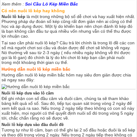
Xem thêm
:
Soi Cầu Lô Kép Miền Bắc
Có nên nuôi lô kép hay không
Nuôi lô kép
là một trong những bộ số dễ chơi và hay xuất hiện nhất.
Phương pháp dự đoán số kép cũng rất đơn giản nên ai cũng có thể
học và áp dụng được. Một lý do khiến bạn nên chọn đánh lô kép đó
là bạn không cần đầu tư quá nhiều vốn nhưng vẫn có thể thu được
lợi nhuận cao.
Tại sao cần phải nuôi lô kép? Câu trả lời chính là trong lô đề các con
số mà người chơi soi cầu và đoán được để chơi sẽ không về ngay.
Nó thường về sau từ 2-3 ngày ( nếu nhiều ngày không về thì được
gọi là lô gan) đó chính là lý do khi chơi lô kép bạn cần phải nuôi
trong một khoảng thời gian cụ thể.
Hướng dẫn nuôi lô kép miền bắc
Hướng dẫn nuôi lô kép miền bắc hôm nay siêu đơn giản được chia
sẻ ngay sau đây:
Nuôi lô kép dưa vào lô câm
Để ghi nhận con số đầu câm và đuôi câm, chúng ta sẽ tham khảo
bảng kết quả xổ số. Sau đó, tiếp tục quan sát trong vòng 2 ngày để
xem kết quả ra sao. Nếu trong 2 ngày tiếp theo không có con số này
xuất hiện, mọi người có thể quyết định nuôi số đó trong vòng 5 ngày
tới, chắc chắn rằng nó sẽ được về.
Nuôi lô kép dựa vào đầu đuôi đề
Tương tự như lô câm, bạn có thể ghi lại 2 số đầu hoặc đuôi là số kép
và theo dõi trong vòng 2 ngày. Nếu trong 2 ngày tiếp theo không có