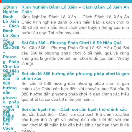
Kinh Nghiêm Đánh Lô Xiên – Cách Đánh Lô Xiên Ăn
Chắc
Kinh Nghiêm Đánh Lô Xiên – Cách Đánh Lô Xiên Ăn
Chắc Kinh nghiêm đánh lô xiên miền bắc là cách chơi lô
đề xổ số miền bắc theo cách chơi truyền thống của nhà
nước lâu nay. Thì hiên nay khá...
Soi Cầu 366 – Phương Pháp Chơi Lô Đề Hiểu Quả
Soi Cầu 366 – Phương Pháp Chơi Lô Đề Hiểu Quả Soi
cầu 366 là phương pháp chơi lô đề hiểu quả và cũng
không xa lạ gì đến với anh em chơi lô đề lâu năm. Vì đây
là một...
Soi cầu lô 888 hướng dẫn phương pháp chơi lô gan
chính xác
Soi cầu lô 888 hướng dẫn phương pháp chơi lô gan
chính xác Chào các bạn đến với chuyên mục Soi cầu lô
888 hướng dẫn phương pháp chơi lô gan chính xác hiểu
quả nhất tại soi cầu 88 miễn phí hiện...
Soi cầu bạch thủ – Cách soi cầu bạch thủ chính xác
Soi cầu bạch thủ – Cách soi cầu bạch thủ chính xác Soi
cầu bạch thủ là gì? và những điều cần biết đối với các
bạn chơi lô đề miền bắc cần biết. Như các bạn chơi lô đề
xổ số...