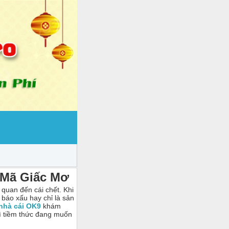
 Mã Giấc Mơ
 quan đến cái chết. Khi
 báo xấu hay chỉ là sản
nhà cái OK9
khám
gì tiềm thức đang muốn