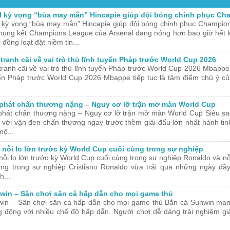
l kỳ vọng “bùa may mắn” Hincapie giúp đội bóng chinh phục C
l kỳ vọng “bùa may mắn” Hincapie giúp đội bóng chinh phục Champi
chung kết Champions League của Arsenal đang nóng hơn bao giờ hết 
 đồng loạt đặt niềm tin...
ranh cãi về vai trò thủ lĩnh tuyển Pháp trước World Cup 2026
ranh cãi về vai trò thủ lĩnh tuyển Pháp trước World Cup 2026 Mbappe v
yển Pháp trước World Cup 2026 Mbappe tiếp tục là tâm điểm chú ý của
 phát chấn thương nặng – Nguy cơ lỡ trận mở màn World Cup
phát chấn thương nặng – Nguy cơ lỡ trận mở màn World Cup Siêu sao
 với vận đen chấn thương ngay trước thềm giải đấu lớn nhất hành tin
ộ...
 nỗi lo lớn trước kỳ World Cup cuối cùng trong sự nghiệp
ỗi lo lớn trước kỳ World Cup cuối cùng trong sự nghiệp Ronaldo và nỗi
ng trong sự nghiệp Cristiano Ronaldo vừa trải qua những ngày đầ
h...
win – Sân chơi săn cá hấp dẫn cho mọi game thủ
win – Sân chơi săn cá hấp dẫn cho mọi game thủ Bắn cá Sunwin man
 động với nhiều chế độ hấp dẫn. Người chơi dễ dàng trải nghiệm giải