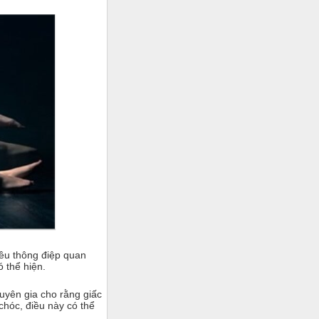
iều thông điệp quan
 thể hiện.
uyên gia cho rằng giấc
hóc, điều này có thể