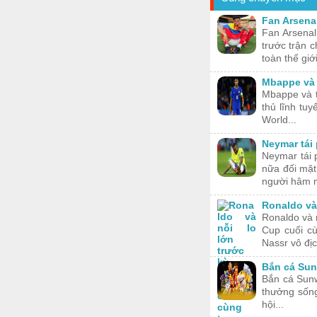
Fan Arsena
Fan Arsena
trước trận 
toàn thế giới
Mbappe và t
Mbappe và t
thủ lĩnh tu
World...
Neymar tái
Neymar tái 
nữa đối mặt
người hâm m
Ronaldo và
Ronaldo và n
Cup cuối cù
Nassr vô địc
Bắn cá Sun
Bắn cá Sun
thưởng sống
hội...