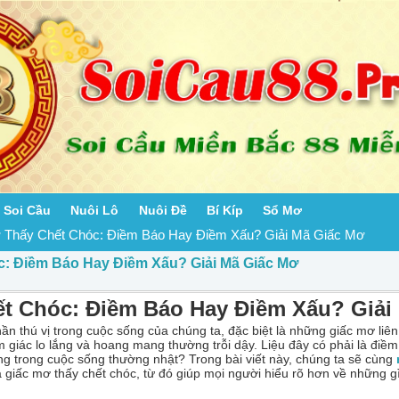
Soi Cầu
Nuôi Lô
Nuôi Đề
Bí Kíp
Sổ Mơ
 Thấy Chết Chóc: Điềm Báo Hay Điềm Xấu? Giải Mã Giấc Mơ
: Điềm Báo Hay Điềm Xấu? Giải Mã Giấc Mơ
t Chóc: Điềm Báo Hay Điềm Xấu? Giải
ần thú vị trong cuộc sống của chúng ta, đặc biệt là những giấc mơ liên
 giác lo lắng và hoang mang thường trỗi dậy. Liệu đây có phải là điềm
g trong cuộc sống thường nhật? Trong bài viết này, chúng ta sẽ cùng
 giấc mơ thấy chết chóc, từ đó giúp mọi người hiểu rõ hơn về những 