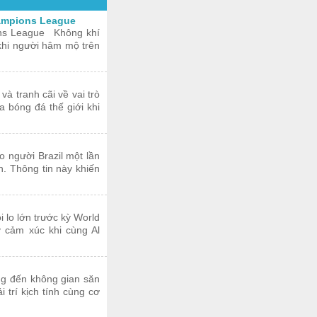
hampions League
ons League Không khí
khi người hâm mộ trên
à tranh cãi về vai trò
 bóng đá thế giới khi
 người Brazil một lần
h. Thông tin này khiến
 lo lớn trước kỳ World
y cảm xúc khi cùng Al
g đến không gian săn
 trí kịch tính cùng cơ