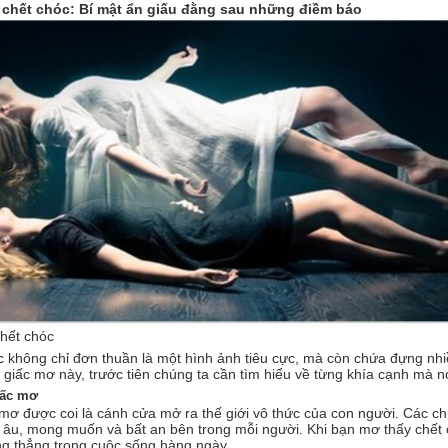
 chết chóc: Bí mật ẩn giấu đằng sau những điềm báo
chết chóc
c không chỉ đơn thuần là một hình ảnh tiêu cực, mà còn chứa đựng nh
 giấc mơ này, trước tiên chúng ta cần tìm hiểu về từng khía cạnh mà nó
iấc mơ
 mơ được coi là cánh cửa mở ra thế giới vô thức của con người. Các ch
âu, mong muốn và bất an bên trong mỗi người. Khi bạn mơ thấy chết c
ng thẳng trong cuộc sống hàng ngày.