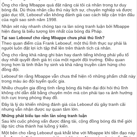
Ông cho rằng Mbappe quá đặt nặng cái tôi cá nhân trong tư duy
bóng đá. Dù thừa nhận cầu thủ này lịch sự, chuyên nghiệp và được
giáo dục tốt, Leboeuf vẫn không đánh giá cao cách tiếp cận trận đấu
của ngôi sao sinh năm 1998.
Nhận xét này nhanh chóng tạo ra làn sóng tranh luận bởi Mbappe
hiện đang là biểu tượng lớn nhất của bóng đá Pháp.
Tại sao Leboeuf cho rằng Mbappe chưa phải thủ lĩnh?
Theo quan điểm của Frank Leboeuf, một thủ lĩnh thực sự phải là
người luôn đặt lợi ích tập thể lên trên thành tích cá nhân.
Ông cho rằng khả năng ghi bàn hay danh tiếng không phải yếu tố
duy nhất quyết định giá trị của một người đội trưởng. Điều quan
trọng hơn là tinh thần hy sinh và khả năng truyền cảm hứng cho
đồng đội.
Leboeuf tin rằng Mbappe vẫn chưa thể hiện rõ những phẩm chất này
trong màu áo đội tuyển quốc gia.
Nhiều chuyên gia đồng tình rằng bóng đá hiện đại đòi hỏi thủ lĩnh
không chỉ dẫn dắt bằng chuyên môn mà còn phải tạo ra ảnh hưởng
tích cực trong phòng thay đồ.
Đây là lý do khiến những đánh giá của Leboeuf dù gây tranh cãi
nhưng vẫn nhận được sự quan tâm lớn.
Những phát biểu tạo nên làn sóng tranh luận
Sau khi cuộc phỏng vấn được đăng tải, cộng đồng bóng đá thế giới
lập tức chia thành hai luồng ý kiến.
Một bên cho rằng Leboeuf quá khắt khe với Mbappe khi tiền đạo này