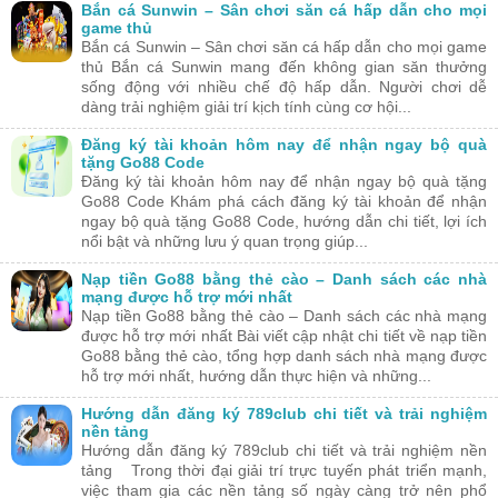
Bắn cá Sunwin – Sân chơi săn cá hấp dẫn cho mọi
game thủ
Bắn cá Sunwin – Sân chơi săn cá hấp dẫn cho mọi game
thủ Bắn cá Sunwin mang đến không gian săn thưởng
sống động với nhiều chế độ hấp dẫn. Người chơi dễ
dàng trải nghiệm giải trí kịch tính cùng cơ hội...
Đăng ký tài khoản hôm nay để nhận ngay bộ quà
tặng Go88 Code
Đăng ký tài khoản hôm nay để nhận ngay bộ quà tặng
Go88 Code Khám phá cách đăng ký tài khoản để nhận
ngay bộ quà tặng Go88 Code, hướng dẫn chi tiết, lợi ích
nổi bật và những lưu ý quan trọng giúp...
Nạp tiền Go88 bằng thẻ cào – Danh sách các nhà
mạng được hỗ trợ mới nhất
Nạp tiền Go88 bằng thẻ cào – Danh sách các nhà mạng
được hỗ trợ mới nhất Bài viết cập nhật chi tiết về nạp tiền
Go88 bằng thẻ cào, tổng hợp danh sách nhà mạng được
hỗ trợ mới nhất, hướng dẫn thực hiện và những...
Hướng dẫn đăng ký 789club chi tiết và trải nghiệm
nền tảng
Hướng dẫn đăng ký 789club chi tiết và trải nghiệm nền
tảng Trong thời đại giải trí trực tuyến phát triển mạnh,
việc tham gia các nền tảng số ngày càng trở nên phổ