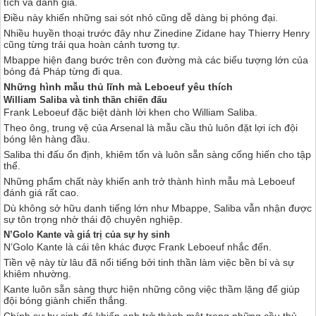
tích và đánh giá.
Điều này khiến những sai sót nhỏ cũng dễ dàng bị phóng đại.
Nhiều huyền thoại trước đây như Zinedine Zidane hay Thierry Henry
cũng từng trải qua hoàn cảnh tương tự.
Mbappe hiện đang bước trên con đường mà các biểu tượng lớn của
bóng đá Pháp từng đi qua.
Những hình mẫu thủ lĩnh mà Leboeuf yêu thích
William Saliba và tinh thần chiến đấu
Frank Leboeuf đặc biệt dành lời khen cho William Saliba.
Theo ông, trung vệ của Arsenal là mẫu cầu thủ luôn đặt lợi ích đội
bóng lên hàng đầu.
Saliba thi đấu ổn định, khiêm tốn và luôn sẵn sàng cống hiến cho tập
thể.
Những phẩm chất này khiến anh trở thành hình mẫu mà Leboeuf
đánh giá rất cao.
Dù không sở hữu danh tiếng lớn như Mbappe, Saliba vẫn nhận được
sự tôn trọng nhờ thái độ chuyên nghiệp.
N’Golo Kante và giá trị của sự hy sinh
N’Golo Kante là cái tên khác được Frank Leboeuf nhắc đến.
Tiền vệ này từ lâu đã nổi tiếng bởi tinh thần làm việc bền bỉ và sự
khiêm nhường.
Kante luôn sẵn sàng thực hiện những công việc thầm lặng để giúp
đội bóng giành chiến thắng.
Chính sự hy sinh đó khiến anh trở thành một trong những cầu thủ