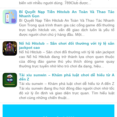
biến với nhiều người dùng. 789Club được...
Bí Quyết Nạp Tiền Hitclub An Toàn Và Thao Tác
Nhanh Gọn
Bí Quyết Nạp Tiền Hitclub An Toàn Và Thao Tác Nhanh
Gọn Trong quá trình tham gia các cổng game đổi thưởng
trực tuyến hitclub vin, vấn đề giao dịch luôn là yếu tố
được người chơi chú ý hàng đầu. Một...
Nổ hũ Hitclub – Sân chơi đổi thưởng với tỷ lệ săn
jackpot cao
Nổ hũ Hitclub – Sân chơi đổi thưởng với tỷ lệ săn jackpot
cao Nổ hũ Hitclub đang trở thành lựa chọn quen thuộc
của đông đảo game thủ yêu thích dòng game quay
thưởng trực tuyến nhờ kho trò chơi đa dạng, hiệu...
Tài xỉu sunwin – Khám phá luật chơi dễ hiểu từ A
đến Z
Tài xỉu sunwin – Khám phá luật chơi dễ hiểu từ A đến Z
Tài xỉu sunwin đang thu hút đông đảo người chơi nhờ tốc
độ xử lý ổn định và giao diện trực quan. Tìm hiểu luật
chơi cùng những chiến thuật...