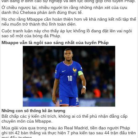
vẫn đang ở đỉnh cao sự nghiệp và liên tục đóng góp cho tuyển Pháp.
Ở chiều ngược lại, nhiều người tin rằng những nhận xét của cựu
danh thủ Chelsea phản ánh đúng thực tế.
Họ cho rằng Mbappe cần hoàn thiện hơn về khả năng kết nối tập thể
nếu muốn trở thành thủ lĩnh toàn diện.
Cuộc tranh luận này cho thấy áp lực khổng lồ đang đặt lên vai ngôi
sao số một của bóng đá Pháp.
Mbappe vẫn là ngôi sao sáng nhất của tuyển Pháp
Những con số thống kê ấn tượng
Bất chấp các ý kiến chỉ trích, không ai có thể phủ nhận đẳng cấp
chuyên môn của Mbappe.
Mùa giải vừa qua trong màu áo Real Madrid, tiền đạo người Pháp
ghi tới 42 bàn thắng và thực hiện 7 pha kiến tạo sau 44 trận đấu trên
mọi đấu trường.