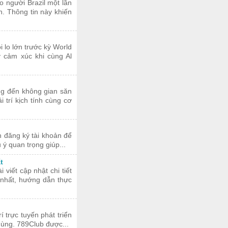
 người Brazil một lần
h. Thông tin này khiến
 lo lớn trước kỳ World
y cảm xúc khi cùng Al
g đến không gian săn
 trí kịch tính cùng cơ
 đăng ký tài khoản để
 ý quan trọng giúp...
t
iết cập nhật chi tiết
 nhất, hướng dẫn thực
 trực tuyến phát triển
dùng. 789Club được...