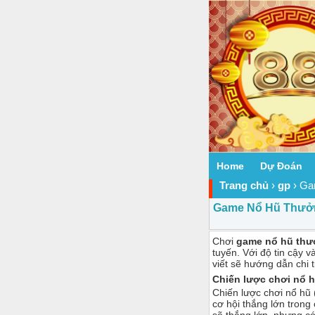
Home
Dự Đoán
Trang chủ
›
gp
›
Ga
Game Nổ Hũ Thưởng
Chơi
game nổ hũ thư
tuyến. Với độ tin cậy 
viết sẽ hướng dẫn chi 
Chiến lược chơi nổ h
Chiến lược chơi nổ hũ 
cơ hội thắng lớn trong