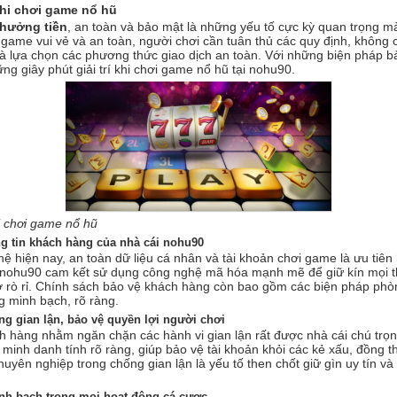
khi chơi game nổ hũ
thưởng tiền
, an toàn và bảo mật là những yếu tố cực kỳ quan trọng m
 game vui vẻ và an toàn, người chơi cần tuân thủ các quy định, không c
à lựa chọn các phương thức giao dịch an toàn. Với những biện pháp bả
g giây phút giải trí khi chơi game nổ hũ tại nohu90.
i chơi game nổ hũ
g tin khách hàng của nhà cái nohu90
hệ hiện nay, an toàn dữ liệu cá nhân và tài khoản chơi game là ưu tiên
ái nohu90 cam kết sử dụng công nghệ mã hóa mạnh mẽ để giữ kín mọi t
 rò rỉ. Chính sách bảo vệ khách hàng còn bao gồm các biện pháp phò
g minh bạch, rõ ràng.
g gian lận, bảo vệ quyền lợi người chơi
h hàng nhằm ngăn chặn các hành vi gian lận rất được nhà cái chú trọ
c minh danh tính rõ ràng, giúp bảo vệ tài khoản khỏi các kẻ xấu, đồng 
yên nghiệp trong chống gian lận là yếu tố then chốt giữ gìn uy tín và
nh bạch trong mọi hoạt động cá cược