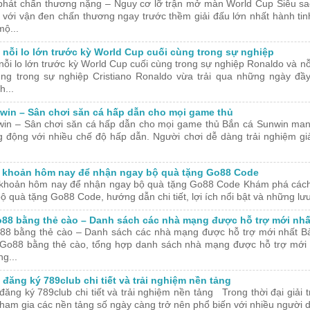
phát chấn thương nặng – Nguy cơ lỡ trận mở màn World Cup Siêu sao
 với vận đen chấn thương ngay trước thềm giải đấu lớn nhất hành tin
ộ...
 nỗi lo lớn trước kỳ World Cup cuối cùng trong sự nghiệp
ỗi lo lớn trước kỳ World Cup cuối cùng trong sự nghiệp Ronaldo và nỗi
ng trong sự nghiệp Cristiano Ronaldo vừa trải qua những ngày đầ
h...
win – Sân chơi săn cá hấp dẫn cho mọi game thủ
win – Sân chơi săn cá hấp dẫn cho mọi game thủ Bắn cá Sunwin man
 động với nhiều chế độ hấp dẫn. Người chơi dễ dàng trải nghiệm giải
i khoản hôm nay để nhận ngay bộ quà tặng Go88 Code
 khoản hôm nay để nhận ngay bộ quà tặng Go88 Code Khám phá cách
 quà tặng Go88 Code, hướng dẫn chi tiết, lợi ích nổi bật và những lưu
o88 bằng thẻ cào – Danh sách các nhà mạng được hỗ trợ mới nhấ
88 bằng thẻ cào – Danh sách các nhà mạng được hỗ trợ mới nhất Bài v
 Go88 bằng thẻ cào, tổng hợp danh sách nhà mạng được hỗ trợ mới
g...
đăng ký 789club chi tiết và trải nghiệm nền tảng
ng ký 789club chi tiết và trải nghiệm nền tảng Trong thời đại giải trí
tham gia các nền tảng số ngày càng trở nên phổ biến với nhiều người 