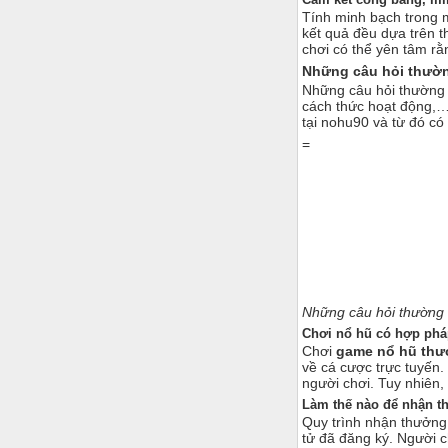
Tính minh bạch trong 
kết quả đều dựa trên t
chơi có thể yên tâm rằ
Những câu hỏi thườn
Những câu hỏi thường
cách thức hoạt động,… 
tại nohu90 và từ đó có 
=
Những câu hỏi thường 
Chơi nổ hũ có hợp ph
Chơi
game nổ hũ thư
về cá cược trực tuyến.
người chơi. Tuy nhiên,
Làm thế nào để nhận t
Quy trình nhận thưởng 
tử đã đăng ký. Người c