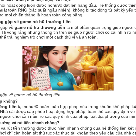
mọi hoạt động luôn được nohu90 đặt lên hàng đầu. Hệ thống được thiế
huật toán RNG (xác suất ngẫu nhiên), không bị tác động từ bất kỳ yếu 
ng mọi chiến thắng là hoàn toàn công bằng.
g gặp về game nổ hũ thưởng tiền
 gặp về
game nổ hũ thưởng tiền
là một phần quan trọng giúp người c
Hi vọng rằng những thông tin trên sẽ giúp người chơi có cái nhìn rõ 
thể trải nghiệm trò chơi một cách thú vị và an toàn.
gặp về game nổ hũ thưởng tiền
áp không?
ởng tiền
tại nohu90 hoàn toàn hợp pháp nếu trong khuôn khổ pháp lu
 Nhà cái được cấp phép hoạt động hợp pháp, tuân thủ các quy định về 
 người chơi cần nắm rõ các quy định của pháp luật địa phương của mì
hưởng và rút tiền nhanh chóng?
và rút tiền thường được thực hiện nhanh chóng qua hệ thống liên kết 
hơi chỉ cần hoàn tất thủ tục xác thực tài khoản theo yêu cầu của nhà c