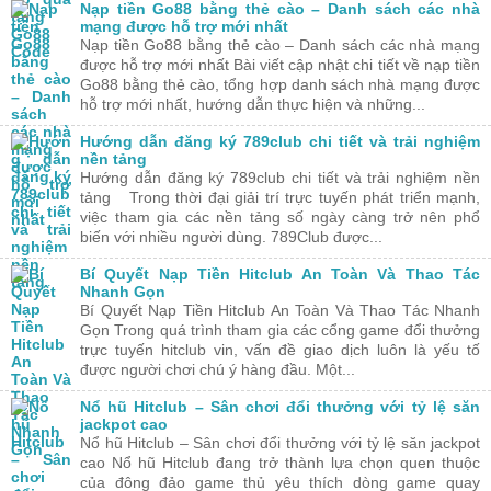
Nạp tiền Go88 bằng thẻ cào – Danh sách các nhà
mạng được hỗ trợ mới nhất
Nạp tiền Go88 bằng thẻ cào – Danh sách các nhà mạng
được hỗ trợ mới nhất Bài viết cập nhật chi tiết về nạp tiền
Go88 bằng thẻ cào, tổng hợp danh sách nhà mạng được
hỗ trợ mới nhất, hướng dẫn thực hiện và những...
Hướng dẫn đăng ký 789club chi tiết và trải nghiệm
nền tảng
Hướng dẫn đăng ký 789club chi tiết và trải nghiệm nền
tảng Trong thời đại giải trí trực tuyến phát triển mạnh,
việc tham gia các nền tảng số ngày càng trở nên phổ
biến với nhiều người dùng. 789Club được...
Bí Quyết Nạp Tiền Hitclub An Toàn Và Thao Tác
Nhanh Gọn
Bí Quyết Nạp Tiền Hitclub An Toàn Và Thao Tác Nhanh
Gọn Trong quá trình tham gia các cổng game đổi thưởng
trực tuyến hitclub vin, vấn đề giao dịch luôn là yếu tố
được người chơi chú ý hàng đầu. Một...
Nổ hũ Hitclub – Sân chơi đổi thưởng với tỷ lệ săn
jackpot cao
Nổ hũ Hitclub – Sân chơi đổi thưởng với tỷ lệ săn jackpot
cao Nổ hũ Hitclub đang trở thành lựa chọn quen thuộc
của đông đảo game thủ yêu thích dòng game quay