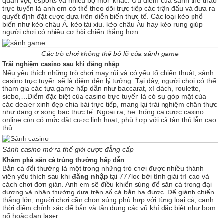
quần vợt, esports và nhiều bộ môn khác. Ưu điểm của sảnh thể thao
trực tuyến là anh em có thể theo dõi trực tiếp các trận đấu và đưa ra
quyết định đặt cược dựa trên diễn biến thực tế. Các loại kèo phổ
biến như kèo châu Á, kèo tài xỉu, kèo châu Âu hay kèo rung giúp
người chơi có nhiều cơ hội chiến thắng hơn.
Các trò chơi không thể bỏ lỡ của sảnh game
Trải nghiệm casino sau khi đăng nhập
Nếu yêu thích những trò chơi may rủi và có yếu tố chiến thuật, sảnh
casino trực tuyến sẽ là điểm đến lý tưởng. Tại đây, người chơi có thể
tham gia các tựa game hấp dẫn như baccarat, xì dách, roulette,
sicbo,…Điểm đặc biệt của casino trực tuyến là có sự góp mặt của
các dealer xinh đẹp chia bài trực tiếp, mang lại trải nghiệm chân thực
như đang ở sòng bạc thực tế. Ngoài ra, hệ thống cá cược casino
online còn có mức đặt cược linh hoạt, phù hợp với cả tân thủ lẫn cao
thủ.
Sảnh casino mở ra thế giới cược đẳng cấp
Khám phá săn cá trúng thưởng hấp dẫn
Bắn cá đổi thưởng là một trong những trò chơi được nhiều thành
viên yêu thích sau khi
đăng nhập
tại 777loc bởi tính giải trí cao và
cách chơi đơn giản. Anh em sẽ điều khiển súng để săn cá trong đại
dương và nhận thưởng dựa trên số cá bắn hạ được. Để giành chiến
thắng lớn, người chơi cần chọn súng phù hợp với từng loại cá, canh
thời điểm chính xác để bắn và tận dụng các vũ khí đặc biệt như bom
nổ hoặc đạn laser.