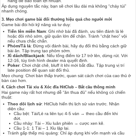
hàng để bảo toàn lợi nhuận.
Áp dụng nguyên tắc này, bạn sẽ chơi lâu dài mà không “cháy túi”
nhanh chóng.
3. Mẹo chơi game bài đổi thưởng hiệu quả cho người mới
Game bài đòi hỏi kỹ năng và tư duy:
Tiến lên miền Nam
: Ghi nhớ bài đã đánh, ưu tiên đánh lá lẻ
hoặc đôi nhỏ sớm, giữ quân lớn để chặn. Tránh “chặt heo” vội
nếu chưa chắc chắn.
Phỏm/Tá lả
: Đừng vội đánh bài, hãy dụ đối thủ bằng cách giữ
bài ăn. Tập trung tạo phỏm sớm.
Xì dách/Blackjack
: Nếu tổng điểm từ 17 trở lên, dừng rút. Với
12-16, tùy tình hình dealer mà quyết định.
Poker
: Chơi chặt chẽ, bluff ít khi mới bắt đầu. Tập trung vị trí
late position để quan sát đối thủ.
Mẹo chung: Chơi bàn thấp trước, quan sát cách chơi của cao thủ ở
bàn cao hơn.
4. Cách chơi Tài xỉu & Xóc đĩa HitClub – Bắt cầu thông minh
Hai game này rất hot nhưng dễ “ăn thua đủ” nếu không có chiến
thuật:
Theo dõi lịch sử
: HitClub hiển thị lịch sử ván trước. Nhận
diện cầu:
Cầu bệt: Tài/Lẻ ra liên tục 4-5 ván → theo cầu đến khi
đứt.
Cầu nhảy: Tài – Xỉu luân phiên → cược xen kẽ.
Cầu 1-1: 1 Tài – 1 Xỉu lặp lại.
Tránh gấp thếp mù quáng: Chỉ áp dụng khi vốn mạnh và cầu