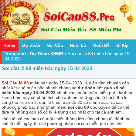
Home
Dự Đoán
Soi Cầu
Nuôi Lô
Nuôi Đề
Bí Kíp
Trang chủ
›
Dự Đoán XSMB
›
Soi cầu lô 88 miền bắc ngày 15-
04-2023
Soi cầu lô 88 miền bắc ngày 15-04-2023
Soi Cầu lô 88
miền bắc ngày 15-04-2023. là diện đàn chuyên cập
nhật kết quả miền bắc nhanh chóng và
dự đoán kết quả xổ số
miền bắc ngày 15-04-2023
chính xác, hoàn toàn miễn phí. dự đoán
xsmb hôm nay sẻ phân tích cho anh em những cầu lô bạch thủ lô,
song thủ lô, xiên 2, dàn lô 6 số, dàn đề 20 số chính xác, và các
phương pháp bạc nhớ phân mềm
soi cầu 88
độc quyền để có thể
đưa ra những con số có tỷ lệ trúng cao nhất cho tát cả anh em .
chúc tất cả các bạn có một chiến thắng lớn cũng chúng tôi đánh bại
chủ lô mỗi ngày, từ các phương pháp soi cầu miễn phí này nhé.