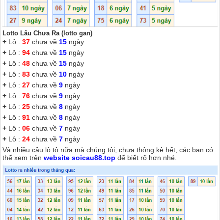
Lotto Lâu Chưa Ra (lotto gan)
+
Lô :
37
chưa về
15
ngày
+
Lô :
94
chưa về
15
ngày
+
Lô :
48
chưa về
15
ngày
+
Lô :
83
chưa về
10
ngày
+
Lô :
27
chưa về
9
ngày
+
Lô :
76
chưa về
9
ngày
+
Lô :
25
chưa về
8
ngày
+
Lô :
91
chưa về
8
ngày
+
Lô :
06
chưa về
7
ngày
+
Lô :
24
chưa về
7
ngày
Và nhiều cầu lô tô nữa mà chúng tôi, chưa thông kê hết, các bạn có
thể xem trên
website soicau88.top
để biết rõ hơn nhé.