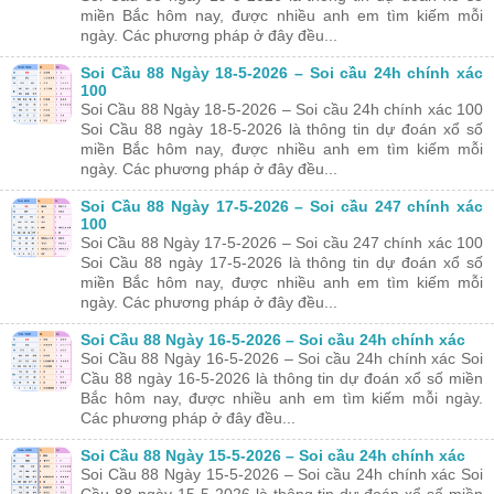
miền Bắc hôm nay, được nhiều anh em tìm kiếm mỗi
ngày. Các phương pháp ở đây đều...
Soi Cầu 88 Ngày 18-5-2026 – Soi cầu 24h chính xác
100
Soi Cầu 88 Ngày 18-5-2026 – Soi cầu 24h chính xác 100
Soi Cầu 88 ngày 18-5-2026 là thông tin dự đoán xổ số
miền Bắc hôm nay, được nhiều anh em tìm kiếm mỗi
ngày. Các phương pháp ở đây đều...
Soi Cầu 88 Ngày 17-5-2026 – Soi cầu 247 chính xác
100
Soi Cầu 88 Ngày 17-5-2026 – Soi cầu 247 chính xác 100
Soi Cầu 88 ngày 17-5-2026 là thông tin dự đoán xổ số
miền Bắc hôm nay, được nhiều anh em tìm kiếm mỗi
ngày. Các phương pháp ở đây đều...
Soi Cầu 88 Ngày 16-5-2026 – Soi cầu 24h chính xác
Soi Cầu 88 Ngày 16-5-2026 – Soi cầu 24h chính xác Soi
Cầu 88 ngày 16-5-2026 là thông tin dự đoán xổ số miền
Bắc hôm nay, được nhiều anh em tìm kiếm mỗi ngày.
Các phương pháp ở đây đều...
Soi Cầu 88 Ngày 15-5-2026 – Soi cầu 24h chính xác
Soi Cầu 88 Ngày 15-5-2026 – Soi cầu 24h chính xác Soi