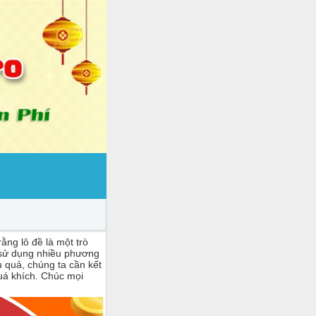
rằng lô đề là một trò
 sử dụng nhiều phương
u quả, chúng ta cần kết
uá khích.
Chúc mọi