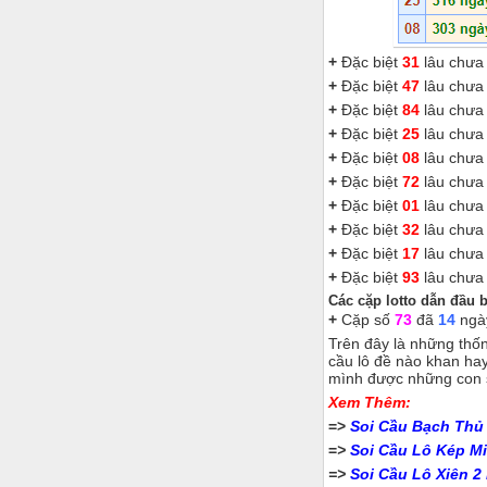
+
Đặc biệt
31
lâu chưa
+
Đặc biệt
47
lâu chưa
+
Đặc biệt
84
lâu chưa
+
Đặc biệt
25
lâu chưa
+
Đặc biệt
08
lâu chưa
+
Đặc biệt
72
lâu chưa
+
Đặc biệt
01
lâu chưa
+
Đặc biệt
32
lâu chưa
+
Đặc biệt
17
lâu chưa
+
Đặc biệt
93
lâu chưa
Các cặp lotto dẫn đầu 
+
Cặp số
73
đã
14
ngày
Trên đây là những thốn
cầu lô đề nào khan ha
mình được những con s
Xem Thêm:
=>
Soi Cầu Bạch Thủ
=
>
Soi Cầu Lô Kép Mi
=>
Soi Cầu Lô Xiên 2