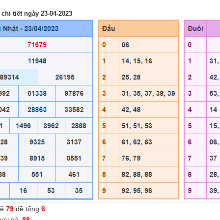
chi tiết ngày 23-04-2023
về
79
đề tổng
6
nay có,
88