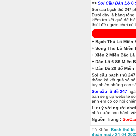
=>
Soi Cầu Dàn Lô 6 
Soi cầu bạch thủ 247 p
Dưới đây là bảng tổng 
kiểm tra kết quả để b
thiết để người chơi có
+
Bạch Thủ Lô Miền B
+
Song Thủ Lô Miền B
+
Xiên 2 Miền Bắc Là 
+
Dàn Lô 6 Số Miền B
+
Dàn Đề 20 Số Miền 
Soi cầu bạch thủ 247
thống kê kết quả xổ s
tuy nhiên những con s
Soi cầu lô đề 247
ngày
bạn sẽ giúp website so
anh em có cơ hội chiế
Lưu ý với người chơ
nhà nước ban hành vừa
Nguồn Trang :
SoiCa
Từ Khóa:
Bạch thủ lô
đoán ngày 24-04-202