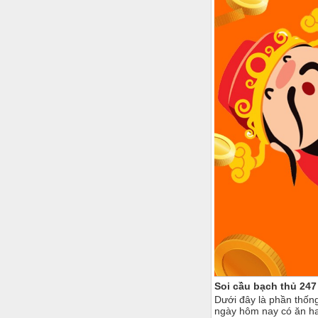
Soi cầu bạch thủ 247
Dưới đây là phần thốn
ngày hôm nay có ăn ha