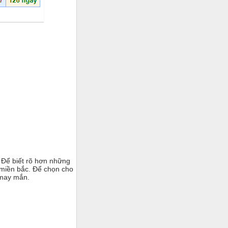
 Để biết rõ hơn những
 miền bắc. Để chọn cho
 may mắn.