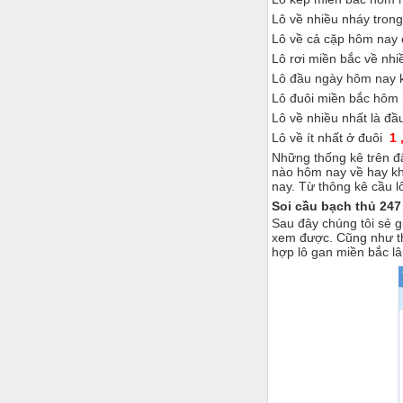
Lô về nhiều nháy tron
Lô về cả cặp hôm nay 
Lô rơi miền bắc về nhi
Lô đầu ngày hôm nay 
Lô đuôi miền bắc hôm 
Lô về nhiều nhất là đ
Lô về ít nhất ở đuôi
1 ,
Những thống kê trên đ
nào hôm nay về hay kh
nay. Từ thông kê cầu 
Soi cầu bạch thủ 247
Sau đây chúng tôi sẻ g
xem được. Cũng như tha
hợp lô gan miền bắc lâ