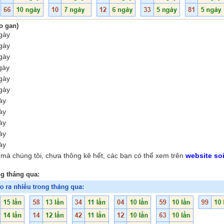
o gan)
gày
gày
gày
gày
gày
gày
ày
ày
ày
ày
ày
 mà chúng tôi, chưa thông kê hết, các bạn có thể xem trên
website so
ng tháng qua: