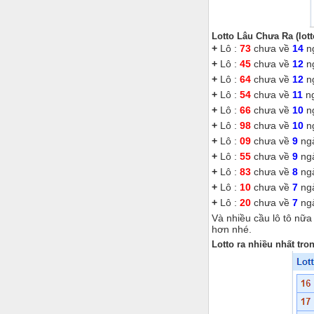
Lotto Lâu Chưa Ra (lott
+
Lô :
73
chưa về
14
n
+
Lô :
45
chưa về
12
n
+
Lô :
64
chưa về
12
n
+
Lô :
54
chưa về
11
n
+
Lô :
66
chưa về
10
n
+
Lô :
98
chưa về
10
n
+
Lô :
09
chưa về
9
ng
+
Lô :
55
chưa về
9
ng
+
Lô :
83
chưa về
8
ng
+
Lô :
10
chưa về
7
ng
+
Lô :
20
chưa về
7
ng
Và nhiều cầu lô tô nữa
hơn nhé.
Lotto ra nhiều nhất tro