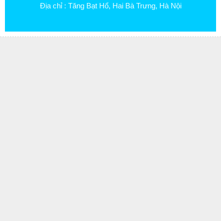
Địa chỉ : Tăng Bạt Hổ, Hai Bà Trưng, Hà Nội