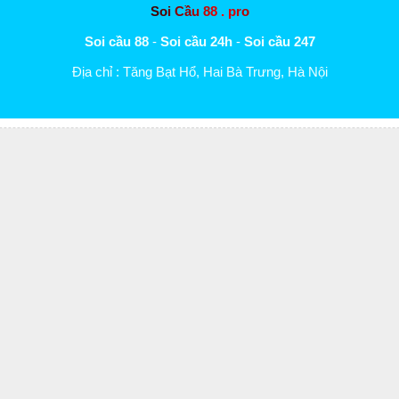
S
o
i
C
ầ
u
8
8
.
p
r
o
Soi cầu 88
-
Soi cầu 24h
-
Soi cầu 247
Địa chỉ : Tăng Bạt Hổ, Hai Bà Trưng, Hà Nội