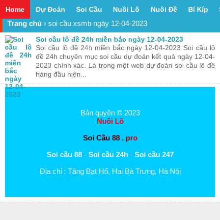
Home
Dự Đoán
Soi Cầu
Nuôi Lô
Nuôi Đề
Bí Kíp
Trang chủ
›
soi cầu xsmb ngày 12-04-2023
Soi cầu lô đề 24h miền bắc ngày 12-04-2023
Soi cầu lô đề 24h miền bắc ngày 12-04-2023 Soi cầu lô
đề 24h chuyên mục soi cầu dự đoán kết quả ngày 12-04-
2023 chính xác. Là trong một web dự đoán soi cầu lô đề
hàng đầu hiện...
Bản quyền © 2023
Nuôi Lô
S
o
i
C
ầ
u
8
8
.
p
r
o
Soi cầu 88
-
Soi cầu 24h
-
Soi cầu 247
Địa chỉ : Tăng Bạt Hổ, Hai Bà Trưng, Hà Nội