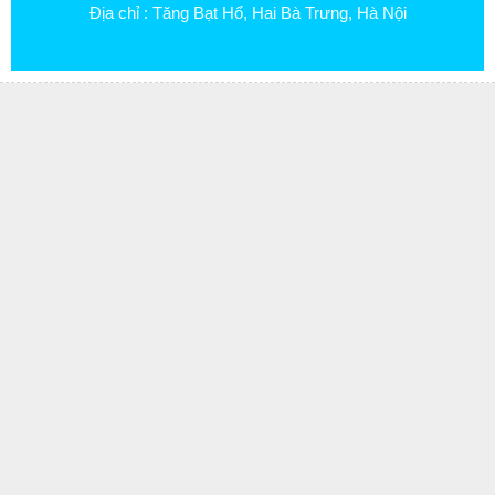
Địa chỉ : Tăng Bạt Hổ, Hai Bà Trưng, Hà Nội